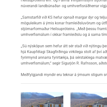
Heilsupróteins ehf. og Pálma Vilhjálmssyni stjórn
núverandi landbúnaðar- og umhverfisráðherrar vígj
„Samstarfið við KS hefur opnað margar dyr og tel
möguleikum á ýmis konar framleiðsluvörum og útflut
stjórnarformaður Heilsupróteins. „Með þessu framtak
umhverfismálum í okkar framleiðslu og á sama tíma n
„Sú nýsköpun sem hefur átt sér stað við nýtingu þ
hjá Kaupfélagi Skagfirðinga virkilega stolt af því að
fyrirmynd annarra fyrirtækja, þá sérstaklega mat
umhverfismálum,“ segir Sigurjón R. Rafnsson, aðs
Meðfylgjandi myndir eru teknar á ýmsum stigum sm