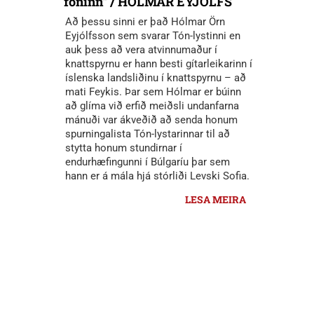
fóninn“ / HÓLMAR EYJÓLFS
Að þessu sinni er það Hólmar Örn
Eyjólfsson sem svarar Tón-lystinni en
auk þess að vera atvinnumaður í
knattspyrnu er hann besti gítarleikarinn í
íslenska landsliðinu í knattspyrnu – að
mati Feykis. Þar sem Hólmar er búinn
að glíma við erfið meiðsli undanfarna
mánuði var ákveðið að senda honum
spurningalista Tón-lystarinnar til að
stytta honum stundirnar í
endurhæfingunni í Búlgaríu þar sem
hann er á mála hjá stórliði Levski Sofia.
LESA MEIRA