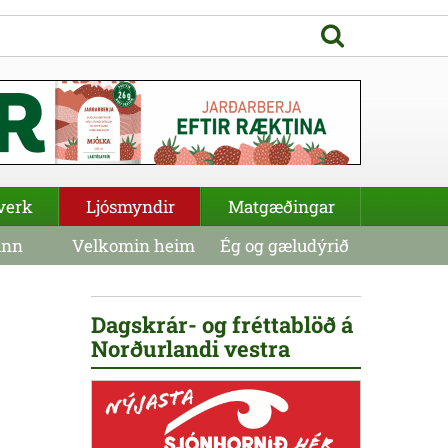
verk
Ljósmyndir
Matgæðingar
inn
Velkomin heim
Ég og gæludýrið
Dagskrár- og fréttablöð á
Norðurlandi vestra