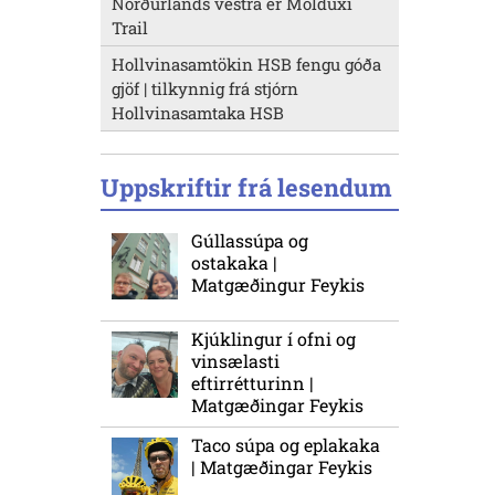
Norðurlands vestra er Molduxi
Trail
Hollvinasamtökin HSB fengu góða
gjöf | tilkynnig frá stjórn
Hollvinasamtaka HSB
Uppskriftir frá lesendum
Gúllassúpa og
ostakaka |
Matgæðingur Feykis
Kjúklingur í ofni og
vinsælasti
eftirrétturinn |
Matgæðingar Feykis
Taco súpa og eplakaka
| Matgæðingar Feykis