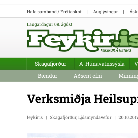
Hafa samband / Fréttaskot
Auglýsingar
Áskr
laugardagur 08. ágúst
Skagafjörður
A-Húnavatnssýsla
V
Bændur
Aðsent efni
Minning
Verksmiðja Heilsupr
feykir.is
Skagafjörður, Ljósmyndavefur
20.10.201