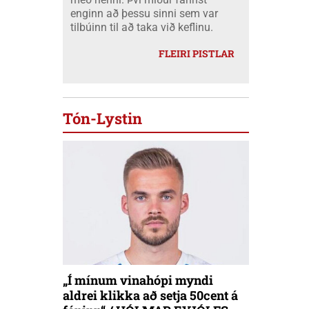
enginn að þessu sinni sem var
tilbúinn til að taka við keflinu.
FLEIRI PISTLAR
Tón-Lystin
„Í mínum vinahópi myndi
aldrei klikka að setja 50cent á