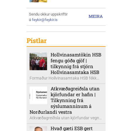
Sendu okkur uppskriftir
MEIRA
á
feykir@feykir.is
Pistlar
Hollvinasamtökin HSB
fengu góða gjöf |
tilkynnig frá stjórn
Hollvinasamtaka HSB
Formaður Hollvinasamtaka HSB fékk
heldur betur góða heimsók þann 5.
Atkvæðagreiðsla utan
ágúst síðastliðinn. Þarna voru mættar
kjörfundar er hafin |
þær Ingibjörg á Auðólfsstöðum
Tilkynning frá
formaður Kvenfélags
sýslumanninum á
Bólstaðarhlíðarhrepps og Guðrún á
Norðurlandi vestra
Auðkúlu formaður Kvenfélags
Atkvæðagreiðsla utan kjörfundar vegna
Svínavatnshrepps. Afhentu þær
þjóðaratkvæðagreiðslu um
Sigurlaugu Þóru gjafabréf að upphæð
Hvað gæti ESB gert
aðildarviðræður við ESB er hafin. Greiða
kr: 737.800 upp í kaup á höggbylgjutæki