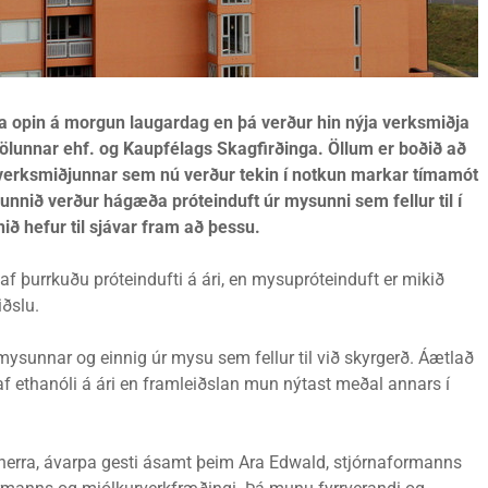
a opin á morgun laugardag en þá verður hin nýja verksmiðja
ölunnar ehf. og Kaupfélags Skagfirðinga. Öllum er boðið að
i verksmiðjunnar sem nú verður tekin í notkun markar tímamót
unnið verður hágæða próteinduft úr mysunni sem fellur til í
ið hefur til sjávar fram að þessu.
f þurrkuðu próteindufti á ári, en mysupróteinduft er mikið
iðslu.
amysunnar og einnig úr mysu sem fellur til við skyrgerð. Áætlað
 af ethanóli á ári en framleiðslan mun nýtast meðal annars í
herra, ávarpa gesti ásamt þeim Ara Edwald, stjórnaformanns