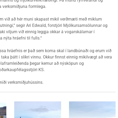
armanns og mjólkurverkfræðingi. Þá munu fyrrverandi og
a verksmiðjuna formlega.
jum við að hér muni skapast mikil verðmæti með miklum
ningi,“ segir Ari Edwald, forstjóri Mjólkursamsölunnar og
i viljum við einnig leggja okkar á vogarskálarnar í
ýta hráefni til fulls.“
essa hráefnis er það sem koma skal í landbúnaði og erum við
 taka þátt í slíkri vinnu. Okkur finnst einnig mikilvægt að vera
vælaframleiðenda þegar kemur að nýsköpun og
toðarkaupfélagsstjóri KS.
íði verksmiðjuhússins.