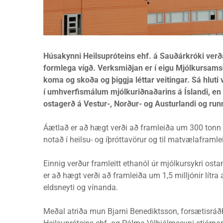
Húsakynni Heilsupróteins ehf. á Sauðárkróki verð
formlega vígð. Verksmiðjan er í eigu Mjólkursams
koma og skoða og þiggja léttar veitingar. Sá hlut
í umhverfismálum mjólkuriðnaðarins á Íslandi, en 
ostagerð á Vestur-, Norður- og Austurlandi og runn
Áætlað er að hægt verði að framleiða um 300 tonn a
notað í heilsu- og íþróttavörur og til matvælaframle
Einnig verður framleitt ethanól úr mjólkursykri ost
er að hægt verði að framleiða um 1,5 milljónir lítra
eldsneyti og vínanda.
Meðal atriða mun Bjarni Benediktsson, forsætisráð