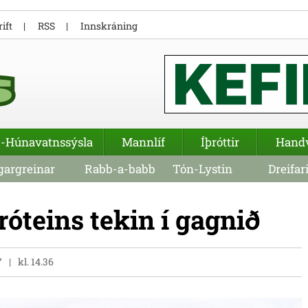
ift
RSS
Innskráning
-Húnavatnssýsla
Mannlíf
Íþróttir
Hand
argreinar
Rabb-a-babb
Tón-Lystin
Dreifar
óteins tekin í gagnið
7
kl. 14.36