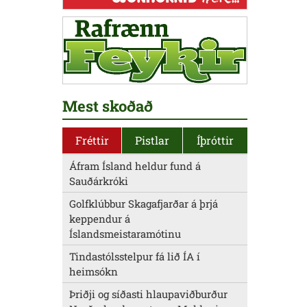
Mest skoðað
Fréttir
Pistlar
Íþróttir
Áfram Ísland heldur fund á
Sauðárkróki
Golfklúbbur Skagafjarðar á þrjá
keppendur á
Íslandsmeistaramótinu
Tindastólsstelpur fá lið ÍA í
heimsókn
Þriðji og síðasti hlaupaviðburður