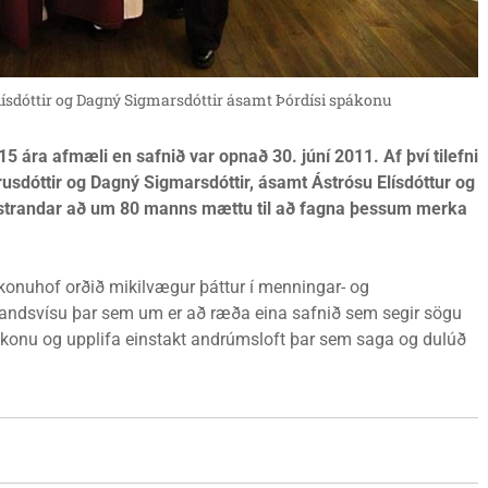
s Elísdóttir og Dagný Sigmarsdóttir ásamt Þórdísi spákonu
 ára afmæli en safnið var opnað 30. júní 2011. Af því tilefni
usdóttir og Dagný Sigmarsdóttir, ásamt Ástrósu Elísdóttur og
gastrandar að um 80 manns mættu til að fagna þessum merka
konuhof orðið mikilvægur þáttur í menningar- og
 landsvísu þar sem um er að ræða eina safnið sem segir sögu
ákonu og upplifa einstakt andrúmsloft þar sem saga og dulúð