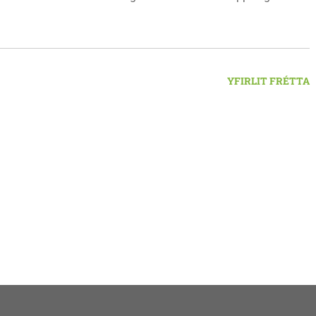
lu formaður Kvenfélags Svínavatnshrepps. Afhentu þær
gu Þóru gjafabréf að upphæð kr: 737.800 upp í kaup á
jutæki í aðstöðu sjúkraþjálfara.
YFIRLIT FRÉTTA