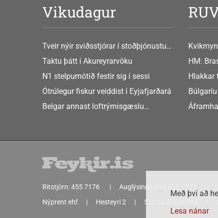
Vikudagur
RU
Tveir nýir sviðsstjórar í stoðþjónustu
Kvikmyn
og stjórnsýslu háskólans
GusGus
Taktu þátt í Akureyrarvöku
HM: Bras
N1 stelpumótið festir sig í sessi
Hlakkar 
Europe
Ótrúlegur fiskur veiddist í Eyjafjarðará
Búlgaríu
að Sche
Belgar annast loftrýmisgæslu
Áframha
Atlandshafsbandalagsins
hryðjuve
Ritstjórn:
455 7176
Auglýsingasími:
455 7171
U
Með því að he
Nýprent ehf
Hesteyri 2
550 Sauðárkrókur
Lesa nánar