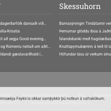
V
Skessuhorn
dagerðarfólk dansaði við
Barnasýningin Tindátarnir ver
Bókasafni Akraness í dag ? tó
ilía-Króatía
Þernurnar glöddu íbúa á Jaðri
eftir Soffíu Björg
til að segja Good evening
Íslandsbanki með hagstæðas
tilboðið
 og Rúmeníu neitað um aðild
Knattspyrnubærinn á leið til 
ngen
ldandi gæsluvarðhald í
Höfundar lásu úr verkum sín
rkamáli
m Feyki
Netfang Feykis:
feykir@feykir.is
RSS
Auglýsinga
imsækja Feykir.is okkar samþykkir þú notkun á vafrakökum.
Sími:
455 7171
Netfang Nýprents:
nyprent@nyprent.is