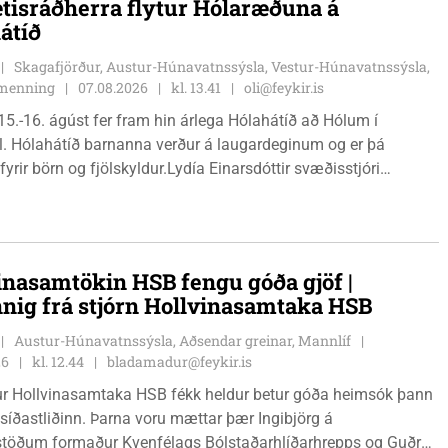
tisráðherra flytur Hólaræðuna á
átíð
Skagafjörður, Austur-Húnavatnssýsla, Vestur-Húnavatnssýsla,
g menning
07.08.2026
kl. 13.41
oli@feykir.is
15.-16. ágúst fer fram hin árlega Hólahátíð að Hólum í
l. Hólahátíð barnanna verður á laugardeginum og er þá
fyrir börn og fjölskyldur.Lydía Einarsdóttir svæðisstjóri
mála og Karl Lúðvíksson íþróttakennari sjá um dagskrána.
inasamtökin HSB fengu góða gjöf |
nnig frá stjórn Hollvinasamtaka HSB
Austur-Húnavatnssýsla, Aðsendar greinar, Mannlíf
26
kl. 12.44
bladamadur@feykir.is
r Hollvinasamtaka HSB fékk heldur betur góða heimsók þann
 síðastliðinn. Þarna voru mættar þær Ingibjörg á
stöðum formaður Kvenfélags Bólstaðarhlíðarhrepps og Guðrún