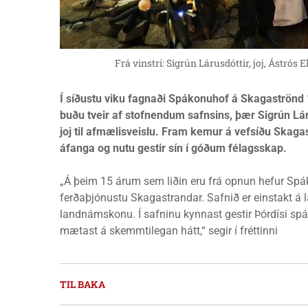
Frá vinstri: Sigrún Lárusdóttir, joj, Ástró
Í síðustu viku fagnaði Spákonuhof á Skagaströnd 15
buðu tveir af stofnendum safnsins, þær Sigrún Lár
joj til afmælisveislu. Fram kemur á vefsíðu Ska
áfanga og nutu gestir sín í góðum félagsskap.
„Á þeim 15 árum sem liðin eru frá opnun hefur Spá
ferðaþjónustu Skagastrandar. Safnið er einstakt á
landnámskonu. Í safninu kynnast gestir Þórdísi sp
mætast á skemmtilegan hátt,“ segir í fréttinni
TIL BAKA