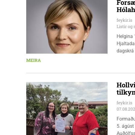
Forsæ
Hólah
feykir.is
Listir o
Helgina 
Hjaltada
dagskrá 
æskulýðs
MEIRA
Hollv
tilky
feykir.is
07.08.20
Formaðu
5. ágúst
Auðólfs