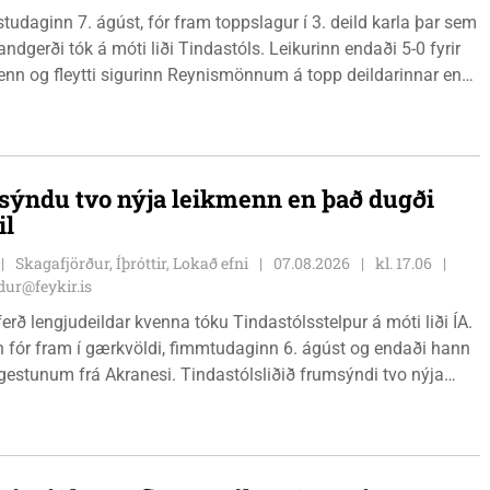
östudaginn 7. ágúst, fór fram toppslagur í 3. deild karla þar sem
andgerði tók á móti liði Tindastóls. Leikurinn endaði 5-0 fyrir
n og fleytti sigurinn Reynismönnum á topp deildarinnar en
 í annað sætið. Tindastólsliðið frumsýndi jafnframt nýjan
 í leiknum.
ýndu tvo nýja leikmenn en það dugði
il
Skagafjörður, Íþróttir, Lokað efni
07.08.2026
kl. 17.06
ur@feykir.is
ferð lengjudeildar kvenna tóku Tindastólsstelpur á móti liði ÍA.
n fór fram í gærkvöldi, fimmtudaginn 6. ágúst og endaði hann
r gestunum frá Akranesi. Tindastólsliðið frumsýndi tvo nýja
 en þær dönsku Cecilie Lillesoe Esbak Pedersen og Sandra
 eru tvíburar.