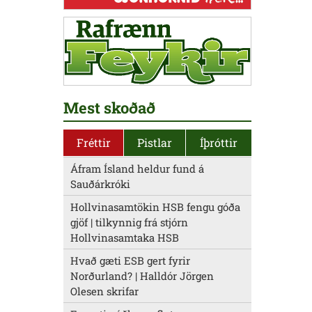
Mest skoðað
Fréttir
Pistlar
Íþróttir
Áfram Ísland heldur fund á
Sauðárkróki
Hollvinasamtökin HSB fengu góða
gjöf | tilkynnig frá stjórn
Hollvinasamtaka HSB
Hvað gæti ESB gert fyrir
Norðurland? | Halldór Jörgen
Olesen skrifar