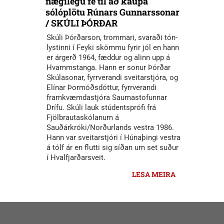
nægilegu fé til að kaupa
sólóplötu Rúnars Gunnarssonar
/ SKÚLI ÞÓRÐAR
Skúli Þórðarson, trommari, svaraði tón-
lystinni í Feyki skömmu fyrir jól en hann
er árgerð 1964, fæddur og alinn upp á
Hvammstanga. Hann er sonur Þórðar
Skúlasonar, fyrrverandi sveitarstjóra, og
Elínar Þormóðsdóttur, fyrrverandi
framkvæmdastjóra Saumastofunnar
Drífu. Skúli lauk stúdentsprófi frá
Fjölbrautaskólanum á
Sauðárkróki/Norðurlands vestra 1986.
Hann var sveitarstjóri í Húnaþingi vestra
á tólf ár en flutti sig síðan um set suður
í Hvalfjarðarsveit.
LESA MEIRA