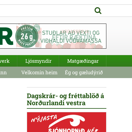
verk
Ljósmyndir
Matgæðingar
inn
Velkomin heim
Ég og gæludýrið
Dagskrár- og fréttablöð á
Norðurlandi vestra