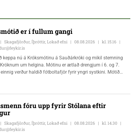
mótið er í fullum gangi
Skagafjörður, Íþróttir, Lokað efni
08.08.2026
kl. 15.16
ur@feykir.is
ð keppa nú á Króksmótinu á Sauðárkróki og mikil stemning
 Króknum um helgina. Mótinu er ætlað drengjum í 6. og 7.
 einnig verður haldið fótboltafjör fyrir yngri systkini. Mótið
gær, föstudaginn 7. ágúst og því lýkur á morgun, sunnudaginn
smenn fóru upp fyrir Stólana eftir
igur
Skagafjörður, Íþróttir, Lokað efni
08.08.2026
kl. 14.30
ur@feykir.is