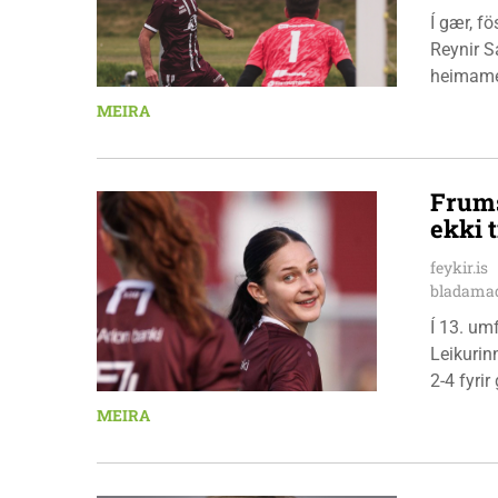
Í gær, f
Reynir S
heimamen
Stólunum
MEIRA
leikmann
Frums
ekki t
feykir.is
bladamad
Í 13. um
Leikurin
2-4 fyri
leikmenn
MEIRA
Pedersen