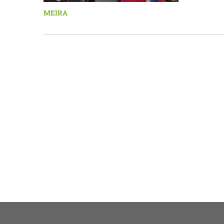
á Auðkú
MEIRA
Sigurlau
höggbylg