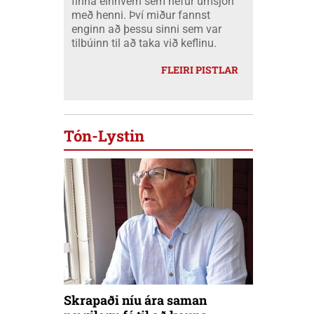
finna einhvern sem hefur umsjón
með henni. Því miður fannst
enginn að þessu sinni sem var
tilbúinn til að taka við keflinu.
FLEIRI PISTLAR
Tón-Lystin
Skrapaði níu ára saman