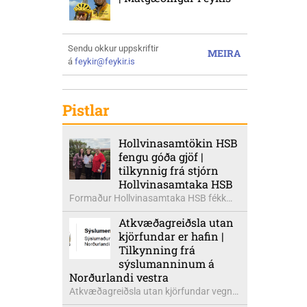
Sendu okkur uppskriftir
MEIRA
á
feykir@feykir.is
Pistlar
Hollvinasamtökin HSB
fengu góða gjöf |
tilkynnig frá stjórn
Hollvinasamtaka HSB
Formaður Hollvinasamtaka HSB fékk
heldur betur góða heimsók þann 5.
Atkvæðagreiðsla utan
ágúst síðastliðinn. Þarna voru mættar
kjörfundar er hafin |
þær Ingibjörg á Auðólfsstöðum
Tilkynning frá
formaður Kvenfélags
sýslumanninum á
Bólstaðarhlíðarhrepps og Guðrún á
Norðurlandi vestra
Auðkúlu formaður Kvenfélags
Atkvæðagreiðsla utan kjörfundar vegna
Svínavatnshrepps. Afhentu þær
þjóðaratkvæðagreiðslu um