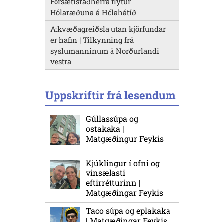
Forsætisráðherra flytur
Hólaræðuna á Hólahátíð
Atkvæðagreiðsla utan kjörfundar
er hafin | Tilkynning frá
sýslumanninum á Norðurlandi
vestra
Uppskriftir frá lesendum
Gúllassúpa og
ostakaka |
Matgæðingur Feykis
Kjúklingur í ofni og
vinsælasti
eftirrétturinn |
Matgæðingar Feykis
Taco súpa og eplakaka
| Matgæðingar Feykis