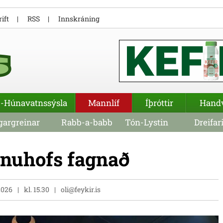
ift
RSS
Innskráning
-Húnavatnssýsla
Mannlíf
Íþróttir
Hand
argreinar
Rabb-a-babb
Tón-Lystin
Dreifar
onuhofs fagnað
2026
kl. 15.30
oli@feykir.is