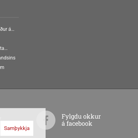
ður á
nlist
ta
landsins
um
Fylgdu okkur
r
á facebook
Samþykkja