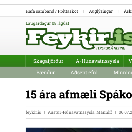
Hafa samband / Fréttaskot
Auglýsingar
Áskr
laugardagur 08. ágúst
Skagafjörður
A-Húnavatnssýsla
V
Bændur
Aðsent efni
Minning
15 ára afmæli Spák
feykir.is
Austur-Húnavatnssýsla, Mannlíf
06.07.