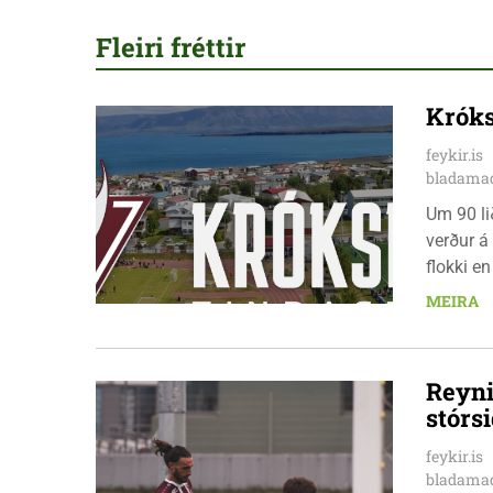
Fleiri fréttir
Króks
feykir.is
bladamad
Um 90 li
verður á
flokki en
hófst í 
MEIRA
9. ágúst.
Reyni
stórs
feykir.is
bladamad