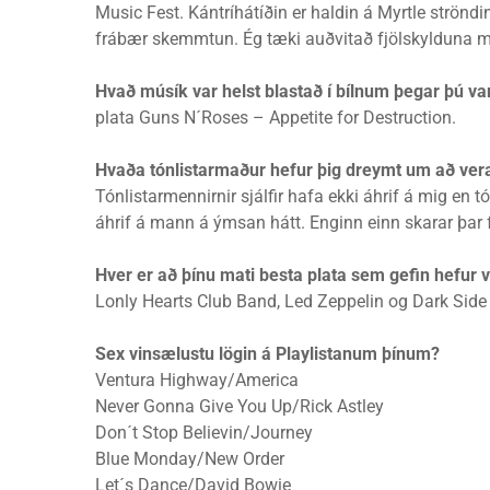
Music Fest. Kántríhátíðin er haldin á Myrtle strönd
frábær skemmtun. Ég tæki auðvitað fjölskylduna 
Hvað músík var helst blastað í bílnum þegar þú v
plata Guns N´Roses – Appetite for Destruction.
Hvaða tónlistarmaður hefur þig dreymt um að ve
Tónlistarmennirnir sjálfir hafa ekki áhrif á mig en 
áhrif á mann á ýmsan hátt. Enginn einn skarar þar
Hver er að þínu mati besta plata sem gefin hefur 
Lonly Hearts Club Band, Led Zeppelin og Dark Side
Sex vinsælustu lögin á Playlistanum þínum?
Ventura Highway/America
Never Gonna Give You Up/Rick Astley
Don´t Stop Believin/Journey
Blue Monday/New Order
Let´s Dance/David Bowie