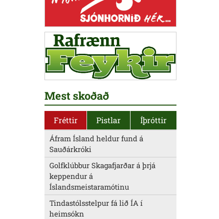
Mest skoðað
Fréttir
Pistlar
Íþróttir
Áfram Ísland heldur fund á
Sauðárkróki
Golfklúbbur Skagafjarðar á þrjá
keppendur á
Íslandsmeistaramótinu
Tindastólsstelpur fá lið ÍA í
heimsókn