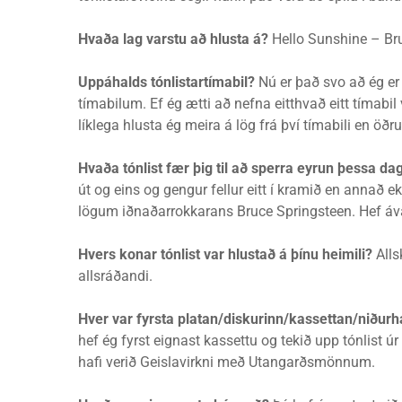
Hvaða lag varstu að hlusta á?
Hello Sunshine – Br
Uppáhalds tónlistartímabil?
Nú er það svo að ég er 
tímabilum. Ef ég ætti að nefna eitthvað eitt tímabil
líklega hlusta ég meira á lög frá því tímabili en öð
Hvaða tónlist fær þig til að sperra eyrun þessa d
út og eins og gengur fellur eitt í kramið en annað e
lögum iðnaðarrokkarans Bruce Springsteen. Hef áv
Hvers konar tónlist var hlustað á þínu heimili?
Alls
allsráðandi.
Hver var fyrsta platan/diskurinn/kassettan/niðurh
hef ég fyrst eignast kassettu og tekið upp tónlist ú
hafi verið Geislavirkni með Utangarðsmönnum.