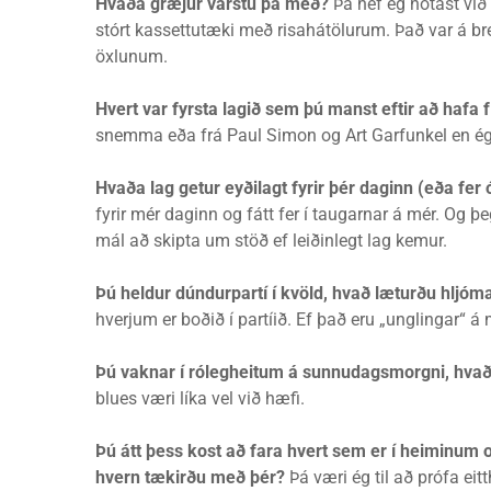
Hvaða græjur varstu þá með?
Þá hef ég notast vi
stórt kassettutæki með risahátölurum. Það var á bre
öxlunum.
Hvert var fyrsta lagið sem þú manst eftir að hafa f
snemma eða frá Paul Simon og Art Garfunkel en ég 
Hvaða lag getur eyðilagt fyrir þér daginn (eða fer 
fyrir mér daginn og fátt fer í taugarnar á mér. Og þ
mál að skipta um stöð ef leiðinlegt lag kemur.
Þú heldur dúndurpartí í kvöld, hvað læturðu hljóm
hverjum er boðið í partíið. Ef það eru „unglingar“ 
Þú vaknar í rólegheitum á sunnudagsmorgni, hvað 
blues væri líka vel við hæfi.
Þú átt þess kost að fara hvert sem er í heiminum o
hvern tækirðu með þér?
Þá væri ég til að prófa eitt