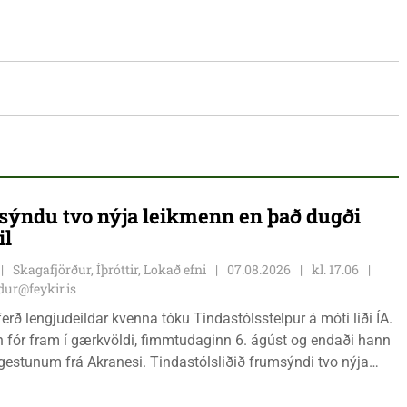
ýndu tvo nýja leikmenn en það dugði
il
Skagafjörður, Íþróttir, Lokað efni
07.08.2026
kl. 17.06
ur@feykir.is
ferð lengjudeildar kvenna tóku Tindastólsstelpur á móti liði ÍA.
n fór fram í gærkvöldi, fimmtudaginn 6. ágúst og endaði hann
r gestunum frá Akranesi. Tindastólsliðið frumsýndi tvo nýja
 en þær dönsku Cecilie Lillesoe Esbak Pedersen og Sandra
 eru tvíburar.