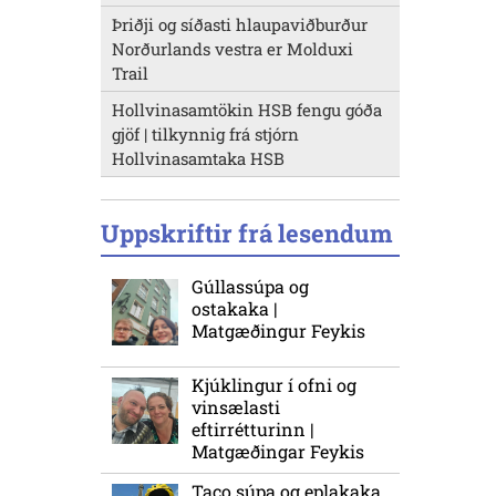
Þriðji og síðasti hlaupaviðburður
Norðurlands vestra er Molduxi
Trail
Hollvinasamtökin HSB fengu góða
gjöf | tilkynnig frá stjórn
Hollvinasamtaka HSB
Uppskriftir frá lesendum
Gúllassúpa og
ostakaka |
Matgæðingur Feykis
Kjúklingur í ofni og
vinsælasti
eftirrétturinn |
Matgæðingar Feykis
Taco súpa og eplakaka