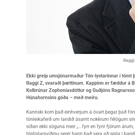
Raggi
Ekki greip umsjónarmaður Tón-lystarinnar í tómt þ
Raggi Z, svaraði þættinum. Kappinn er fæddur á B
Kolbrúnar Zophoníasdóttur og Guðjóns Ragnarssonar.
Húnahornsins góða – með meiru.
Kannski kom það einhverjum á óvart þegar það fór
tónleikaferð um landið ásamt nokkrum félögum s
síðan ekki söguna meir „...fyrr en fyrir fjórum árum,
tónlistarsviðinu segir hann það vera að spila í ba