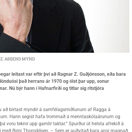
 Z. AÐSEND MYND
egar leitast var eftir því að Ragnar Z. Guðjónsson, eða bara
lönduósi það herrans ár 1970 og ólst þar upp, sonur
 Nú býr hann í Hafnarfirði og titlar sig ritstjóra
u að birtast myndir á samfélagsmiðlunum af Ragga á
ínum. Hann segist hafa trommað á menntaskólaárunum og
 þá voru teknir upp gamlir taktar.“ Spurður út helsta afrekið á
ndi með Birni Thoroddsen. – Sem er auðvitað bara ansi magnað.