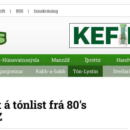
ift
RSS
Innskráning
-Húnavatnssýsla
Mannlíf
Íþróttir
Hand
argreinar
Rabb-a-babb
Tón-Lystin
Dreifar
á tónlist frá 80's
Z