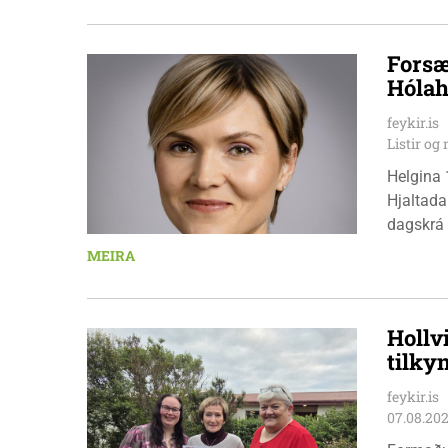
Forsæ
Hólah
feykir.is
Listir o
Helgina 
Hjaltada
dagskrá 
æskulýðs
MEIRA
Hollv
tilky
feykir.is
07.08.20