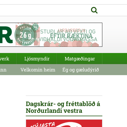
verk
Ljósmyndir
Matgæðingar
inn
Velkomin heim
Ég og gæludýrið
Dagskrár- og fréttablöð á
Norðurlandi vestra