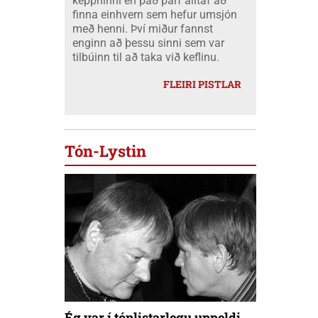
keppninni en það þarf alltaf að
finna einhvern sem hefur umsjón
með henni. Því miður fannst
enginn að þessu sinni sem var
tilbúinn til að taka við keflinu.
FLEIRI PISTLAR
Tón-Lystin
Ég var í tónlistarlegu uppeldi