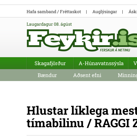
Hafa samband / Fréttaskot
Auglýsingar
Áskr
laugardagur 08. ágúst
Skagafjörður
A-Húnavatnssýsla
V
Bændur
Aðsent efni
Minning
Hlustar líklega mest 
tímabilinu / RAGGI 