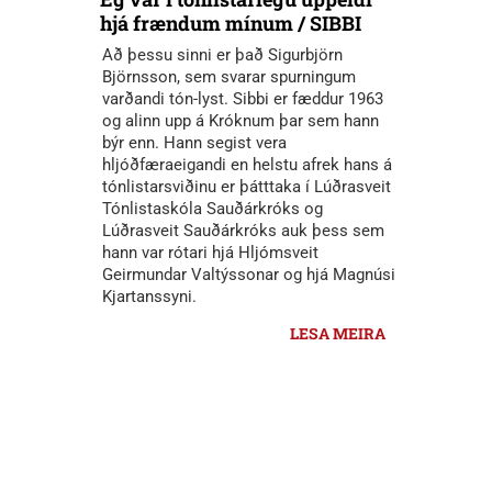
hjá frændum mínum / SIBBI
Að þessu sinni er það Sigurbjörn
Björnsson, sem svarar spurningum
varðandi tón-lyst. Sibbi er fæddur 1963
og alinn upp á Króknum þar sem hann
býr enn. Hann segist vera
hljóðfæraeigandi en helstu afrek hans á
tónlistarsviðinu er þátttaka í Lúðrasveit
Tónlistaskóla Sauðárkróks og
Lúðrasveit Sauðárkróks auk þess sem
hann var rótari hjá Hljómsveit
Geirmundar Valtýssonar og hjá Magnúsi
Kjartanssyni.
LESA MEIRA