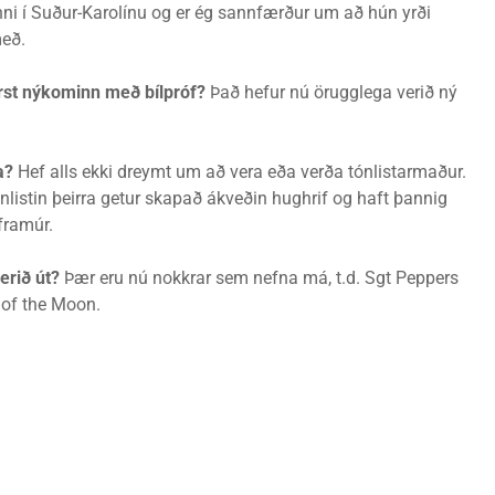
inni í Suður-Karolínu og er ég sannfærður um að hún yrði
með.
arst nýkominn með bílpróf?
Það hefur nú örugglega verið ný
ra?
Hef alls ekki dreymt um að vera eða verða tónlistarmaður.
tónlistin þeirra getur skapað ákveðin hughrif og haft þannig
 framúr.
verið út?
Þær eru nú nokkrar sem nefna má, t.d. Sgt Peppers
 of the Moon.