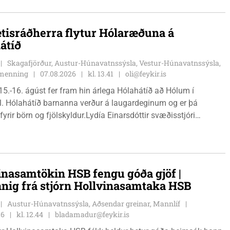
tisráðherra flytur Hólaræðuna á
átíð
Skagafjörður, Austur-Húnavatnssýsla, Vestur-Húnavatnssýsla,
g menning
07.08.2026
kl. 13.41
oli@feykir.is
15.-16. ágúst fer fram hin árlega Hólahátíð að Hólum í
l. Hólahátíð barnanna verður á laugardeginum og er þá
fyrir börn og fjölskyldur.Lydía Einarsdóttir svæðisstjóri
mála og Karl Lúðvíksson íþróttakennari sjá um dagskrána.
inasamtökin HSB fengu góða gjöf |
nnig frá stjórn Hollvinasamtaka HSB
Austur-Húnavatnssýsla, Aðsendar greinar, Mannlíf
26
kl. 12.44
bladamadur@feykir.is