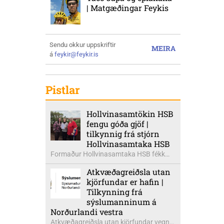
| Matgæðingar Feykis
Sendu okkur uppskriftir
MEIRA
á
feykir@feykir.is
Pistlar
Hollvinasamtökin HSB
fengu góða gjöf |
tilkynnig frá stjórn
Hollvinasamtaka HSB
Formaður Hollvinasamtaka HSB fékk
heldur betur góða heimsók þann 5.
Atkvæðagreiðsla utan
ágúst síðastliðinn. Þarna voru mættar
kjörfundar er hafin |
þær Ingibjörg á Auðólfsstöðum
Tilkynning frá
formaður Kvenfélags
sýslumanninum á
Bólstaðarhlíðarhrepps og Guðrún á
Norðurlandi vestra
Auðkúlu formaður Kvenfélags
Atkvæðagreiðsla utan kjörfundar vegna