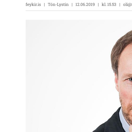
feykir.is
Tón-Lystin
12.06.2019
kl. 15.53
oli@