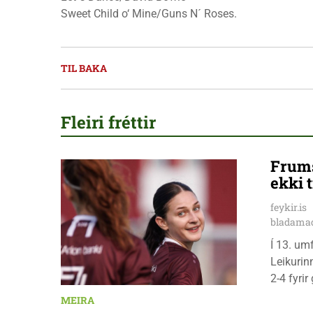
Sweet Child o‘ Mine/Guns N´ Roses.
TIL BAKA
Fleiri fréttir
Frums
ekki t
feykir.is
bladamad
Í 13. um
Leikurin
2-4 fyri
leikmenn
MEIRA
Pedersen