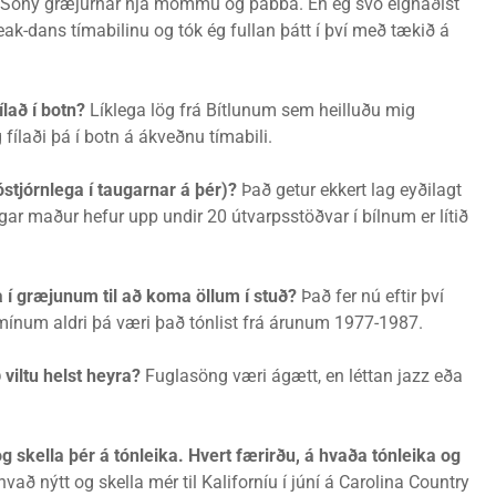
ð Sony græjurnar hjá mömmu og pabba. En ég svo eignaðist
ak-dans tímabilinu og tók ég fullan þátt í því með tækið á
ílað í botn?
Líklega lög frá Bítlunum sem heilluðu mig
fílaði þá í botn á ákveðnu tímabili.
óstjórnlega í taugarnar á þér)?
Það getur ekkert lag eyðilagt
egar maður hefur upp undir 20 útvarpsstöðvar í bílnum er lítið
a í græjunum til að koma öllum í stuð?
Það fer nú eftir því
á mínum aldri þá væri það tónlist frá árunum 1977-1987.
viltu helst heyra?
Fuglasöng væri ágætt, en léttan jazz eða
g skella þér á tónleika. Hvert færirðu, á hvaða tónleika og
hvað nýtt og skella mér til Kaliforníu í júní á Carolina Country