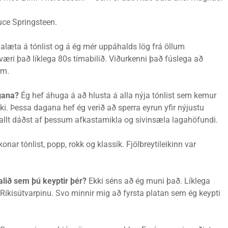
uce Springsteen.
alæta á tónlist og á ég mér uppáhalds lög frá öllum
 væri það líklega 80s tímabilið. Viðurkenni það fúslega að
rum.
agana?
Ég hef áhuga á að hlusta á alla nýja tónlist sem kemur
kki. Þessa dagana hef ég verið að sperra eyrun yfir nýjustu
allt dáðst af þessum afkastamikla og sívinsæla lagahöfundi.
konar tónlist, popp, rokk og klassík. Fjölbreytileikinn var
alið sem þú keyptir þér?
Ekki séns að ég muni það. Líklega
r Ríkisútvarpinu. Svo minnir mig að fyrsta platan sem ég keypti