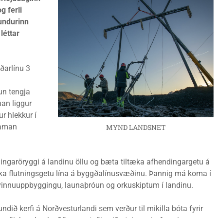
g ferli
fundurinn
léttar
ðarlínu 3
un tengja
nan liggur
 hlekkur í
saman
MYND LANDSNET
ngaröryggi á landinu öllu og bæta tiltæka afhendingargetu á
a flutningsgetu lína á byggðalínusvæðinu. Þannig má koma í
 atvinnuuppbyggingu, launaþróun og orkuskiptum í landinu.
ndið kerfi á Norðvesturlandi sem verður til mikilla bóta fyrir