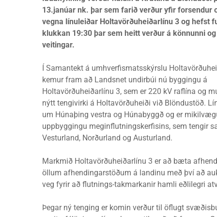
13.janúar nk. þar sem farið verður yfir forsendur o
vegna línu­leiðar Holta­vörðu­heið­ar­línu 3 og hefst 
klukkan 19:30 þar sem heitt verður á könnunni og 
veitingar.
Í Samantekt á umhverfismatsskýrslu Holtavörðuhei
kemur fram að Landsnet undirbúi nú byggingu á
Holtavörðuheiðarlínu 3, sem er 220 kV raflína og m
nýtt tengivirki á Holtavörðuheiði við Blöndustöð. Lí
um Húnaþing vestra og Húnabyggð og er mikilvægur
uppbyggingu meginflutningskerfisins, sem tengir 
Vesturland, Norðurland og Austurland.
Markmið Holtavörðuheiðarlínu 3 er að bæta afhendi
öllum afhendingarstöðum á landinu með því að auk
veg fyrir að flutnings-takmarkanir hamli eðlilegri
Þegar ný tenging er komin verður til öflugt svæðisbu