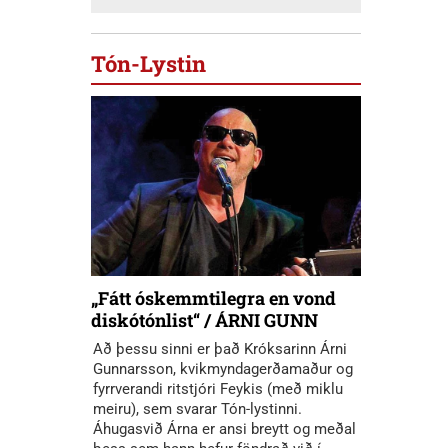
Tón-Lystin
„Fátt óskemmtilegra en vond
diskótónlist“ / ÁRNI GUNN
Að þessu sinni er það Króksarinn Árni
Gunnarsson, kvikmyndagerðamaður og
fyrrverandi ritstjóri Feykis (með miklu
meiru), sem svarar Tón-lystinni.
Áhugasvið Árna er ansi breytt og meðal