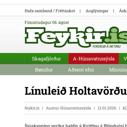
Hafa samband / Fréttaskot
Auglýsingar
Áskr
fimmtudagur 06. ágúst
Skagafjörður
A-Húnavatnssýsla
V
Bændur
Aðsent efni
Minning
Línu­leið Holta­vörðu­
feykir.is
Austur-Húnavatnssýsla
12.01.2026
kl
Íbúa­kynn­ing verður haldin á Krúttinu á Blönduósi 