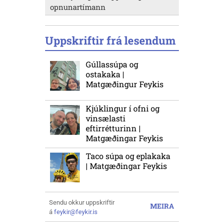
opnunartímann
Uppskriftir frá lesendum
Gúllassúpa og
ostakaka |
Matgæðingur Feykis
Kjúklingur í ofni og
vinsælasti
eftirrétturinn |
Matgæðingar Feykis
Taco súpa og eplakaka
| Matgæðingar Feykis
Sendu okkur uppskriftir
MEIRA
á
feykir@feykir.is