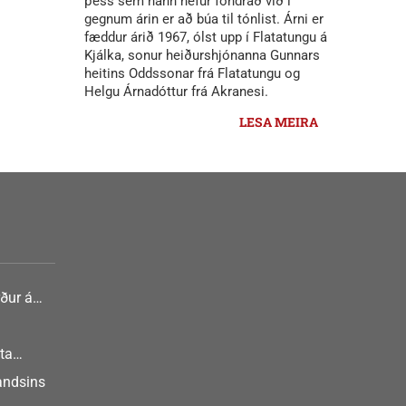
þess sem hann hefur föndrað við í
gegnum árin er að búa til tónlist. Árni er
fæddur árið 1967, ólst upp í Flatatungu á
Kjálka, sonur heiðurshjónanna Gunnars
heitins Oddssonar frá Flatatungu og
Helgu Árnadóttur frá Akranesi.
LESA MEIRA
ður á
nlist
ta
landsins