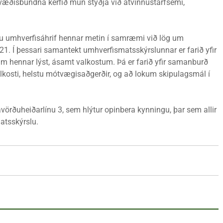
Svæðisbundna kerfið mun styðja við atvinnustarfsemi,
eru umhverfisáhrif hennar metin í samræmi við lög um
 Í þessari samantekt umhverfismatsskýrslunnar er farið yfir
 hennar lýst, ásamt valkostum. Þá er farið yfir samanburð
lkosti, helstu mótvægisaðgerðir, og að lokum skipulagsmál í
vörðuheiðarlínu 3, sem hlýtur opinbera kynningu, þar sem allir
atsskýrslu.