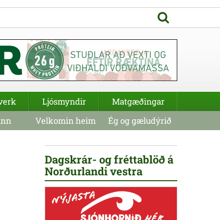
verk
Ljósmyndir
Matgæðingar
inn
Velkomin heim
Ég og gæludýrið
Dagskrár- og fréttablöð á
Norðurlandi vestra