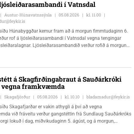
 ljósleiðarasambandi í Vatnsdal
Austur-Húnavatnssýsla
05.08.2026
kl. 11.00
ur@feykir.is
síðu Húnabyggðar kemur fram að á morgun fimmtudaginn 6.
rður rof á ljósleiðarasambandi í Vatnsdal vegna tengingar
jósleiðaralagnar. Ljósleiðarasambandið verður rofið á morgun
g klukkan 9:00 í vestanverðum Vatnsdal.
tétt á Skagfirðingabraut á Sauðárkróki
ð vegna framkvæmda
Skagafjörður
05.08.2026
kl. 10.10
bladamadur@feykir.is
íðu Skagafjarðar er vakin athygli á því að vegna
da við fráveitu verður gangstéttin frá Sundlaug Sauðárkróks
orgi lokuð í dag, miðvikudaginn 5. ágúst, og á morgun,
ginn 6. ágúst.