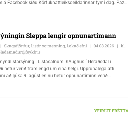
 á Facebook síðu Körfuknattleiksdeildarinnar fyrr í dag. Paz
slenska körfuboltann vel og kemur með mikilvæga reynslu inn í
metnaðarfullt lið Stólanna.
sýningin Sleppa lengir opnunartímann
Skagafjörður, Listir og menning, Lokað efni
04.08.2026
kl.
bladamadur@feykir.is
myndlistarsýning i Listasalnum hAughús í Héraðsdal i
ði hefur verið framlengd um eina helgi. Upprunalega átti
ni að ljúka 9. ágúst en nú hefur opnunartíminn verið
dur til 15. ágúst. Opið er á föstudögum og um helgar frá
 18:00.
YFIRLIT FRÉTTA