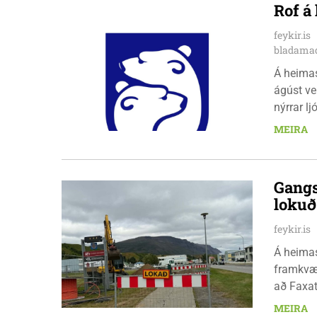
Rof á
feykir.is
bladamad
Á heima
ágúst ve
nýrrar l
fimmtuda
MEIRA
Gangs
loku
feykir.is
Á heimas
framkvæm
að Faxat
fimmtuda
MEIRA