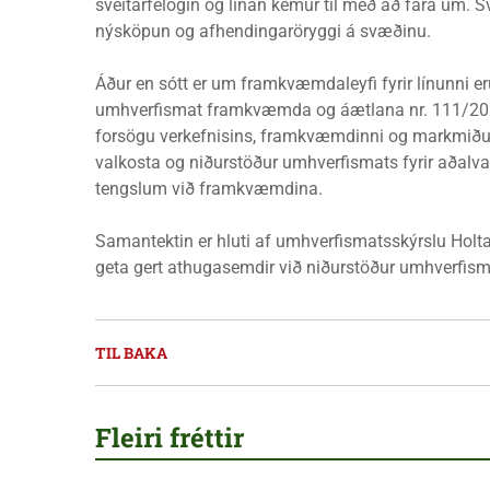
sveitarfélögin og línan kemur til með að fara um. 
nýsköpun og afhendingaröryggi á svæðinu.
Áður en sótt er um framkvæmdaleyfi fyrir línunni 
umhverfismat framkvæmda og áætlana nr. 111/2021.
forsögu verkefnisins, framkvæmdinni og markmiðum
valkosta og niðurstöður umhverfismats fyrir aðalva
tengslum við framkvæmdina.
Samantektin er hluti af umhverfismatsskýrslu Holta
geta gert athugasemdir við niðurstöður umhverfism
TIL BAKA
Fleiri fréttir