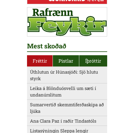
Mest skoðað
Fréttir
Pistlar
Íþróttir
Úthlutun úr Húnasjóði: Sjö hlutu
styrk
Leika á Blönduósvelli um sæti í
undanúrslitum
Sumarvertíð skemmtiferðaskipa að
ljúka
Ana Clara Paz í raðir Tindastóls
Listasýningin Sleppa lengir