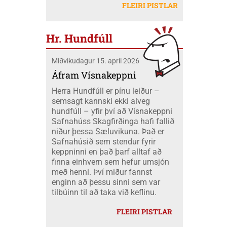
létu sig ekki vanta þangað og fóru átta
Mobeck kl. 15:00. Auk þess verður boðið
FLEIRI PISTLAR
peningum. Væri ekki nær að nota þá
skátar úr okkar félagi á mótið ásamt
upp á þátttökugjörninginn
fjármuni hér innanlands?
tveimur farastjórum þeim Hildi og Emil.
JÖKLAMJÓLK; krydd í straumi eftir
Við áttum einnig fólk í fjölskyldubúðum,
Borghildi Óskarsdóttur, Ósk
Hr. Hundfúll
fengum aukahendur til að aðstoða í
Vilhjálmsdóttur og Huldu Ragnhildi
"matartjaldinu" og síðan komu margir úr
Hjálmarsdóttur, kl.16:00.
Miðvikudagur 15. apríl 2026
félaginu okkar í heimsókn til okkar á
opna deginum. Landsmót skáta er
Áfram Vísnakeppni
stærsti viðburður skátahreyfingarinnar
Herra Hundfúll er pínu leiður –
og voru að þessu sinni um 1100
semsagt kannski ekki alveg
þátttakendur frá fjöldamörgum þjóðum
hundfúll – yfir því að Vísnakeppni
en flestir af erlendu skátunum komu frá
Safnahúss Skagfirðinga hafi fallið
Kanada eða um 400 skátar.
niður þessa Sæluvikuna. Það er
Safnahúsið sem stendur fyrir
keppninni en það þarf alltaf að
finna einhvern sem hefur umsjón
með henni. Því miður fannst
enginn að þessu sinni sem var
tilbúinn til að taka við keflinu.
FLEIRI PISTLAR