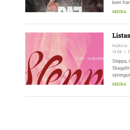
kom fram
þekkir í
MEIRA
ungt og 
Lista
feykir.is
13.54
Sleppa, 
Skagafir
sýningun
framleng
MEIRA
13:00 til