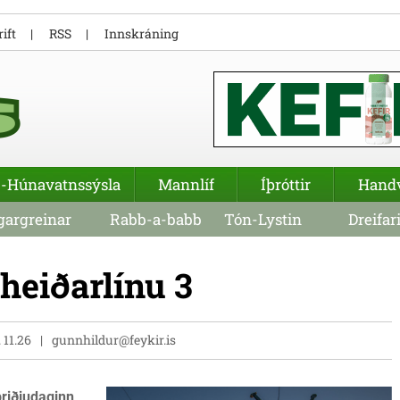
ift
RSS
Innskráning
-Húnavatnssýsla
Mannlíf
Íþróttir
Hand
argreinar
Rabb-a-babb
Tón-Lystin
Dreifar
heið­ar­línu 3
. 11.26
gunnhildur@feykir.is
þriðjudaginn