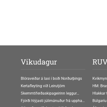
Vikudagur
RU
Blóraveiðar á laxi í boði Norðurþings
Kvikmyn
GusGus
Kertafleyting við Leirutjörn
HM: Bras
Skemmtiferðaskipageirinn leggur
Hlakkar 
áherslu á aukið samstarf við íslensk
Europe
Fjórði hlýjasti júlimánuður frá upphafi
Búlgaríu
sveitarfélög
mælinga
að Sche