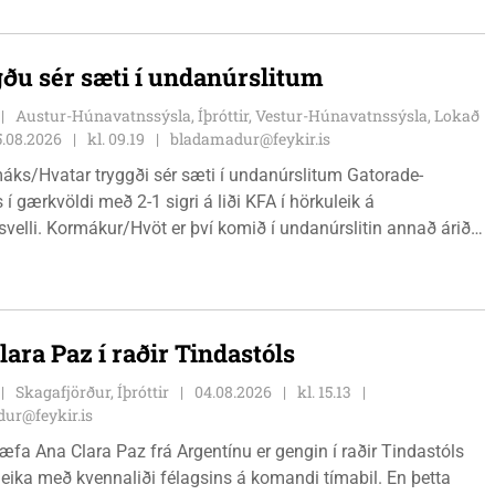
ðu sér sæti í undanúrslitum
Austur-Húnavatnssýsla, Íþróttir, Vestur-Húnavatnssýsla, Lokað
5.08.2026
kl. 09.19
bladamadur@feykir.is
áks/Hvatar tryggði sér sæti í undanúrslitum Gatorade-
 í gærkvöldi með 2-1 sigri á liði KFA í hörkuleik á
velli. Kormákur/Hvöt er því komið í undanúrslitin annað árið í
ásamt þeim verða Álftnesingar, Haukar og Selfyssingar í
 þegar dregið verður.
lara Paz í raðir Tindastóls
Skagafjörður, Íþróttir
04.08.2026
kl. 15.13
ur@feykir.is
hæfa Ana Clara Paz frá Argentínu er gengin í raðir Tindastóls
eika með kvennaliði félagsins á komandi tímabil. En þetta