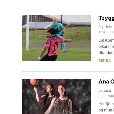
Trygg
feykir.is
efni
0
Lið Korm
bikarsins
Blönduós
röð, en 
MEIRA
pottinum
Ana C
feykir.is
bladamad
Hin fjöl
og mun l