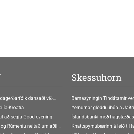
V
Skessuhorn
dagerðarfólk dansaði við
Barnasýningin Tindátarnir ver
Bókasafni Akraness í dag ? tó
ilía-Króatía
Þernurnar glöddu íbúa á Jaðri
eftir Soffíu Björg
til að segja Good evening
Íslandsbanki með hagstæðas
tilboðið
 og Rúmeníu neitað um aðild
Knattspyrnubærinn á leið til 
ngen