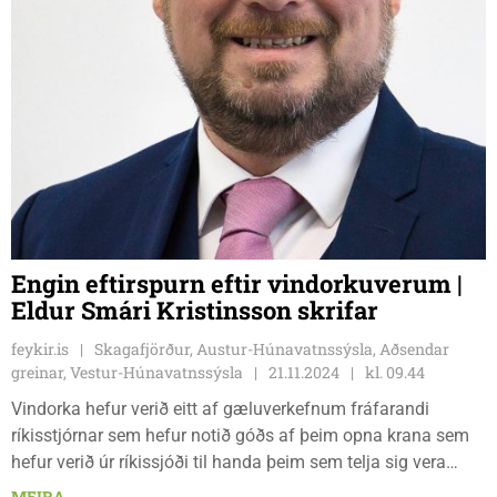
Engin eftirspurn eftir vindorkuverum |
Eldur Smári Kristinsson skrifar
feykir.is
Skagafjörður, Austur-Húnavatnssýsla, Aðsendar
greinar, Vestur-Húnavatnssýsla
21.11.2024
kl. 09.44
Vindorka hefur verið eitt af gæluverkefnum fráfarandi
ríkisstjórnar sem hefur notið góðs af þeim opna krana sem
hefur verið úr ríkissjóði til handa þeim sem telja sig vera
ómissandi. Í þessari kosningabaráttu sem er nú að ná
MEIRA