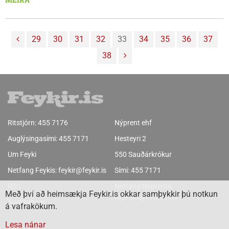
hámarki hefur þessu umræðuefni brugðið fyrir þegar
orkuþörf Íslendinga og loftslagsmálin eru rædd á meðal
frambjóðenda.
29
30
31
32
33
34
35
36
37
38
Ritstjórn:
455 7176
Nýprent ehf
Auglýsingasími:
455 7171
Hesteyri 2
Um Feyki
550 Sauðárkrókur
Netfang Feykis:
feykir@feykir.is
Sími:
455 7171
RSS
Netfang Nýprents:
Með því að heimsækja Feykir.is okkar samþykkir þú notkun
nyprent@nyprent.is
Auglýsingar
á vafrakökum.
Lesa nánar