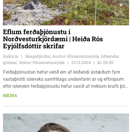
Eflum ferðaþjónustu í
Norðvesturkjördæmi | Heiða Rós
Eyjólfsdóttir skrifar
feykir.is
Skagafjörður, Austur-Húnavatnssýsla, Aðsendar
greinar, Vestur-Húnavatnssýsla
23.11.2024
kl. 09.45
Ferðaþjónustan hefur verið ein af leiðandi ástæðum fyrir
vaxtaþrótti íslensks samfélags undanfarin ár og eftirspurn
eftir íslenskri ferðaþjónustu hefur vaxið af miklum krafti þótt
jarðhræringarnar á Reykjanesskaga hafi leitt til ákveðinnar
MEIRA
hnignunar. Þrátt fyrir allt hefur fjöldi erlendra ferðamanna á
fyrstu níu mánuðum ársins verið lítillega yfir fjölda síðasta
árs en fjöldi gistinátta hefur hins vegar dregist saman. Eins
og kemur fram í þjóðhagsspá Hagstofunnar í nóvember er
búist við því að fjöldi erlendra ferðamanna haldist stöðugur