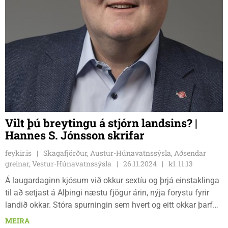
Vilt þú breytingu á stjórn landsins? |
Hannes S. Jónsson skrifar
feykir.is
Skagafjörður, Austur-Húnavatnssýsla, Aðsendar
greinar, Vestur-Húnavatnssýsla
26.11.2024
kl. 11.13
Á laugardaginn kjósum við okkur sextíu og þrjá einstaklinga
til að setjast á Alþingi næstu fjögur árin, nýja forystu fyrir
landið okkar. Stóra spurningin sem hvert og eitt okkar þarf
að spyrja sig að, viljum við breytingar við stjórn landsins eða
MEIRA