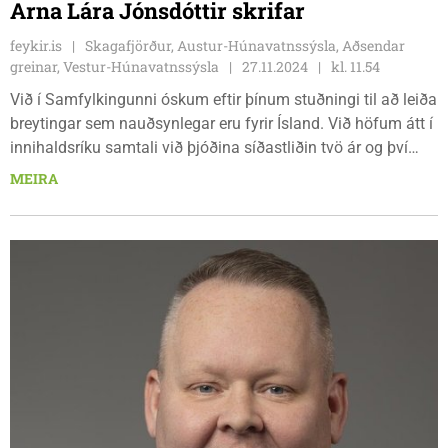
Arna Lára Jónsdóttir skrifar
feykir.is
Skagafjörður, Austur-Húnavatnssýsla, Aðsendar
greinar, Vestur-Húnavatnssýsla
27.11.2024
kl. 11.54
Við í Samfylkingunni óskum eftir þínum stuðningi til að leiða
breytingar sem nauðsynlegar eru fyrir Ísland. Við höfum átt í
innihaldsríku samtali við þjóðina síðastliðin tvö ár og því
ætlum við að halda áfram. Það að vera í þjónustu við
MEIRA
þjóðina þýðir að hlusta og rækta samband við fólkið í
landinu. Það höfum við gert og ætlum að gera áfram. Þetta
samtal er grunnurinn að stefnu Samfylkingarinnar fyrir
þessar kosningar sem birtist í Planinu, þremur útfærðum
tillögum í efnahagsmálum, velferðarmálum og atvinnu- og
innviðamálum.