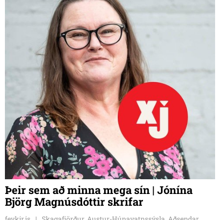
á næsta ári í 2,3 milljónum.
Þeir sem að minna mega sín | Jónína
Björg Magnúsdóttir skrifar
feykir.is
Skagafjörður, Austur-Húnavatnssýsla, Aðsendar