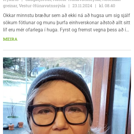
greinar, Vestur-Húnavatnssýsla
23.11.2024
kl. 08.40
Okkar minnstu bræður sem að ekki ná að hugsa um sig sjálf
sökum fötlunar og munu þurfa einhverskonar aðstoð allt sitt
líf eru mér ofarlega í huga. Fyrst og fremst vegna þess að í
mínu nærumhverfi eru einstaklingar og ömmubörn sem að
MEIRA
munu þurfa á slíkri þjónustu að halda. Ég hef unnið mikið
með fötluðum bæði hér heima og þegar að ég bjó í Svíþjóð í
8 ár en þar vann ég á heimili fyrir fjölfatlaða.