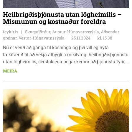
Heilbrigðisþjónusta utan lögheimilis –
Mismunun og kostnaður foreldra
feykir.is
Skagafjörður, Austur-Húnavatnssýsla, Aðsendar
greinar, Vestur-Húnavatnssýsla
25.11.2024
kl. 15.38
Nú er verið að ganga til kosninga og því vill ég nýta
tækifærið til að vekja athygli á mikilvægi heilbrigðisþjónustu
utan lögheimilis, sérstaklega þegar kemur að þjónustu fyrir
börn, kostnaður og álag á fjölskyldur sem þurfa að ferðast
MEIRA
langar leiðir til að leita eftir heilbrigðisþjónustu. Kerfið þarf
að bæta og tryggja að allar fjölskyldur, óháð búsetu, fái
sanngjarna meðferð þegar kemur að aðgengi að
heilbrigðisþjónustu.