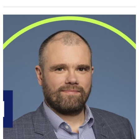
viljum við óbreytt ástand.