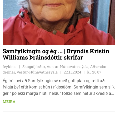
Samfylkingin og ég ... | Bryndís Kristín
Williams Þráinsdóttir skrifar
feykir.is
Skagafjörður, Austur-Húnavatnssýsla, Aðsendar
greinar, Vestur-Húnavatnssýsla
22.11.2024
kl. 20.07
Ég trúi því að Samfylkingin sé með gott plan og ætli að
fylgja því eftir komist hún í ríkisstjórn. Samfylkingin sem slík
gerir þó ekki marga hluti, heldur fólkið sem hefur ákveðið að
starfa undir hennar hatti. Þessi hópur, undir forystu
MEIRA
Kristrúnar Frostadóttur, hefur sett sér markmið um ýmsa
málaflokka sem sjá má á heimasíðu flokksins. Skoðum örfá