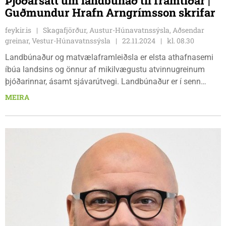
Þjóðarsátt um landbúnað til framtíðar |
Guðmundur Hrafn Arngrímsson skrifar
feykir.is
Skagafjörður, Austur-Húnavatnssýsla, Aðsendar
greinar, Vestur-Húnavatnssýsla
22.11.2024
kl. 08.30
Landbúnaður og matvælaframleiðsla er elsta athafnasemi
íbúa landsins og önnur af mikilvægustu atvinnugreinum
þjóðarinnar, ásamt sjávarútvegi. Landbúnaður er í senn
undirstaða byggðar í landinu, gríðarlega mikilvægur fyrir
MEIRA
fæðuöryggi þjóðarinnar og lífstíll þeirra sem hann stunda.
Þess vegna er mikilvægt að um landbúnað og
matvælaframleiðslu ríki þjóðarsátt.