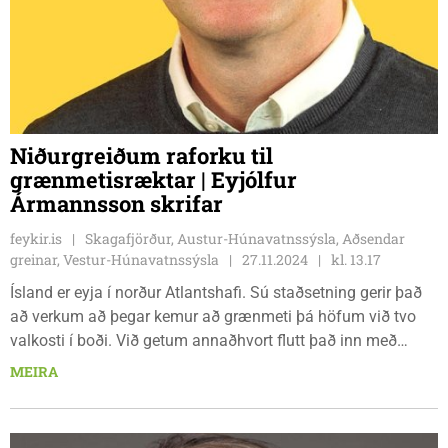
Niðurgreiðum raforku til
grænmetisræktar | Eyjólfur
Ármannsson skrifar
feykir.is
Skagafjörður, Austur-Húnavatnssýsla, Aðsendar
greinar, Vestur-Húnavatnssýsla
27.11.2024
kl. 13.17
Ísland er eyja í norður Atlantshafi. Sú staðsetning gerir það
að verkum að þegar kemur að grænmeti þá höfum við tvo
valkosti í boði. Við getum annaðhvort flutt það inn með
skipum eða flugi, og borgað mikla álagningu fyrir vöru sem
MEIRA
er ekki fersk, eða nýtt okkar grænu orku og hreina vatn til að
rækta fyrsta flokks grænmeti á Íslandi.