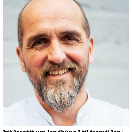
alvöru dæmi.