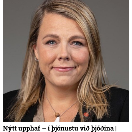
Nýtt upphaf – í þjónustu við þjóðina |