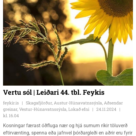
Vertu sól | Leiðari 44. tbl. Feykis
feykir.is
Skagafjörður, Austur-Húnavatnssýsla, Aðsendar
greinar, Vestur-Húnavatnssýsla, Lokað efni
24.11.2024
kl. 16.04
Kosningar færast óðfluga nær og hjá sumum ríkir töluverð
eftirvænting, spenna eða jafnvel þórðargleði en aðrir eru fyrir