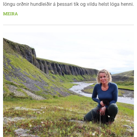
löngu orðnir hundleiðir á þessari tík og vildu helst lóga henni.
MEIRA