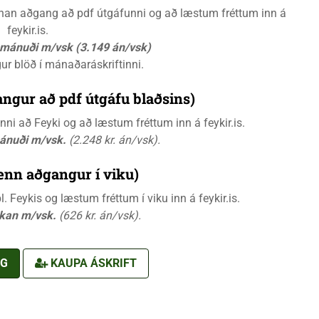
rænan aðgang að pdf útgáfunni og að læstum fréttum inn á
feykir.is.
á mánuði m/vsk (3.149 án/vsk)
gur blöð í mánaðaráskriftinni.
ngur að pdf útgáfu blaðsins)
i að Feyki og að læstum fréttum inn á feykir.is.
mánuði m/vsk.
(2.248 kr. án/vsk).
ænn aðgangur í viku)
 Feykis og læstum fréttum í viku inn á feykir.is.
ikan m/vsk.
(626 kr. án/vsk).
NG
KAUPA ÁSKRIFT