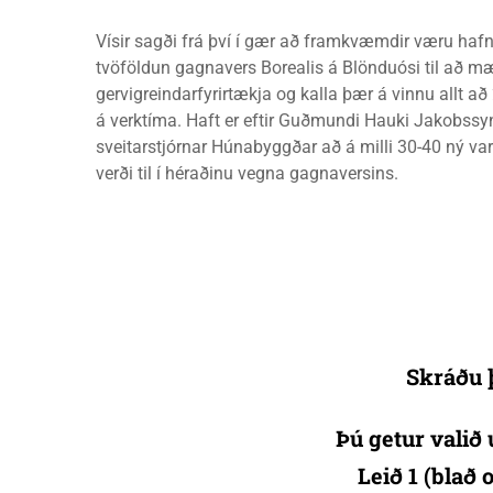
Vísir sagði frá því í gær að framkvæmdir væru hafn
tvöföldun gagnavers Borealis á Blönduósi til að 
gervigreindarfyrirtækja og kalla þær á vinnu allt 
á verktíma. Haft er eftir Guðmundi Hauki Jakobssy
sveitarstjórnar Húnabyggðar að á milli 30-40 ný var
verði til í héraðinu vegna gagnaversins.
Skráðu þ
Þú getur valið 
Leið 1 (blað