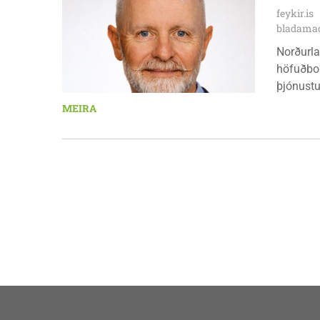
fimmtuda
feykir.is
mánudeg
bladamad
Norðurla
höfuðbor
þjónustu
landbúna
MEIRA
sjávarút
orkuverk