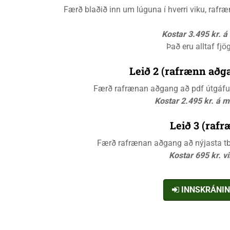
Færð blaðið inn um lúguna í hverri viku, raf
Kostar 3.495 kr. 
Það eru alltaf fjö
Leið 2 (rafrænn aðga
Færð rafrænan aðgang að pdf útgáfunn
Kostar 2.495 kr. á 
Leið 3 (rafr
Færð rafrænan aðgang að nýjasta tbl.
Kostar 695 kr. v
INNSKRÁNI