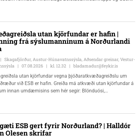
lu formaður Kvenfélags Svínavatnshrepps. Afhentu þær
gu Þóru gjafabréf að upphæð kr: 737.800 upp í kaup á
jutæki í aðstöðu sjúkraþjálfara.
ðagreiðsla utan kjörfundar er hafin |
nning frá sýslumanninum á Norðurlandi
a
Skagafjörður, Austur-Húnavatnssýsla, Aðsendar greinar, Vestur-
nssýsla
07.08.2026
kl. 12.32
bladamadur@feykir.is
greiðsla utan kjörfundar vegna þjóðaratkvæðagreiðslu um
ið ESB er hafin. Greiða má atkvæði utan kjörfundar á
m innan umdæmisins sem hér segir: Blönduósi,
fstofu, Hnjúkabyggð 33, Blönduósi, virka daga, kl. 09:00 -
auðárkróki, sýsluskrifstofu, Suðurgötu 1, Sauðárkróki, virka
. 09:00 - 15:00. Hvammstanga, ráðhúsi Húnaþings vestra að
angabraut 5, Hvammstanga, mánudaga - fimmtudaga kl.
gæti ESB gert fyrir Norðurland? | Halldór
14:00 og föstudaga kl. 10:00 - 12:00. Skagaströnd,
n Olesen skrifar
sluhúsi að Túnbraut 1-3, Skagaströnd, mánudaga -