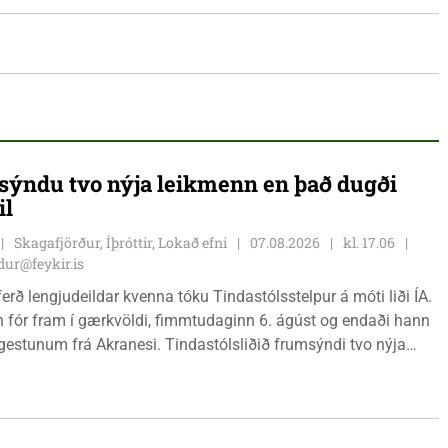
ýndu tvo nýja leikmenn en það dugði
il
Skagafjörður, Íþróttir, Lokað efni
07.08.2026
kl. 17.06
ur@feykir.is
ferð lengjudeildar kvenna tóku Tindastólsstelpur á móti liði ÍA.
n fór fram í gærkvöldi, fimmtudaginn 6. ágúst og endaði hann
r gestunum frá Akranesi. Tindastólsliðið frumsýndi tvo nýja
 en þær dönsku Cecilie Lillesoe Esbak Pedersen og Sandra
 eru tvíburar.