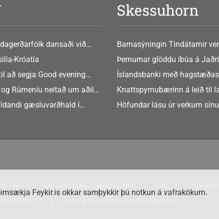
V
Skessuhorn
dagerðarfólk dansaði við
Barnasýningin Tindátarnir ver
Bókasafni Akraness í dag ? tó
ilía-Króatía
Þernurnar glöddu íbúa á Jaðri
eftir Soffíu Björg
til að segja Good evening
Íslandsbanki með hagstæðas
tilboðið
 og Rúmeníu neitað um aðild
Knattspyrnubærinn á leið til 
ngen
ldandi gæsluvarðhald í
Höfundar lásu úr verkum sín
rkamáli
m Feyki
Netfang Feykis:
feykir@feykir.is
RSS
Auglýsinga
imsækja Feykir.is okkar samþykkir þú notkun á vafrakökum.
Sími:
455 7171
Netfang Nýprents:
nyprent@nyprent.is