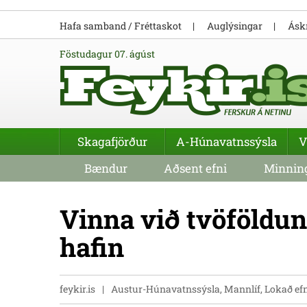
Hafa samband / Fréttaskot
Auglýsingar
Áskr
föstudagur 07. ágúst
Skagafjörður
A-Húnavatnssýsla
V
Bændur
Aðsent efni
Minning
Vinna við tvöföldun
hafin
feykir.is
Austur-Húnavatnssýsla, Mannlíf, Lokað ef