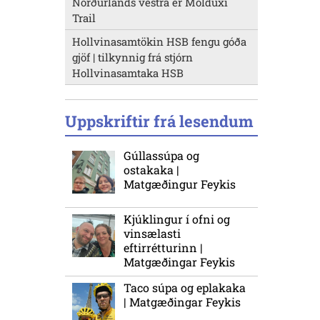
Norðurlands vestra er Molduxi
Trail
Hollvinasamtökin HSB fengu góða
gjöf | tilkynnig frá stjórn
Hollvinasamtaka HSB
Uppskriftir frá lesendum
Gúllassúpa og
ostakaka |
Matgæðingur Feykis
Kjúklingur í ofni og
vinsælasti
eftirrétturinn |
Matgæðingar Feykis
Taco súpa og eplakaka
| Matgæðingar Feykis