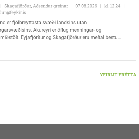
ga kl. 09:00 - 12:00 og 13:00 - 15:00, frá og með
Skagafjörður, Aðsendar greinar
07.08.2026
kl. 12.24
inum 17. ágúst 2026.
ur@feykir.is
nd er fjölbreyttasta svæði landsins utan
garsvæðisins. Akureyri er öflug menningar- og
miðstöð. Eyjafjörður og Skagafjörður eru meðal bestu
ðarsvæða landsins. Dalvík, Siglufjörður og Húsavík byggja á
vegi og ferðaþjónustu. Og víða á svæðinu er verið að þróa
efni og nýsköpun.
YFIRLIT FRÉTTA