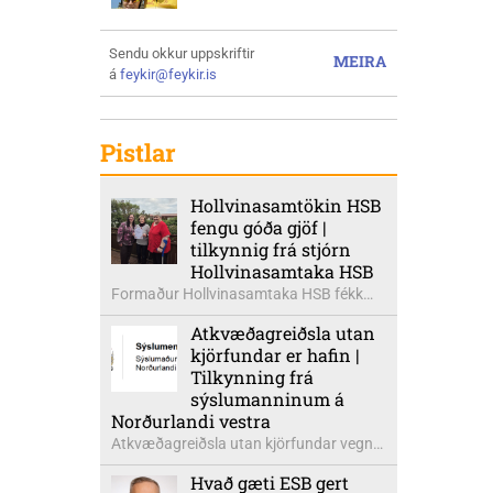
Sendu okkur uppskriftir
MEIRA
á
feykir@feykir.is
Pistlar
Hollvinasamtökin HSB
fengu góða gjöf |
tilkynnig frá stjórn
Hollvinasamtaka HSB
Formaður Hollvinasamtaka HSB fékk
heldur betur góða heimsók þann 5.
Atkvæðagreiðsla utan
ágúst síðastliðinn. Þarna voru mættar
kjörfundar er hafin |
þær Ingibjörg á Auðólfsstöðum
Tilkynning frá
formaður Kvenfélags
sýslumanninum á
Bólstaðarhlíðarhrepps og Guðrún á
Norðurlandi vestra
Auðkúlu formaður Kvenfélags
Atkvæðagreiðsla utan kjörfundar vegna
Svínavatnshrepps. Afhentu þær
þjóðaratkvæðagreiðslu um
Sigurlaugu Þóru gjafabréf að upphæð
Hvað gæti ESB gert
aðildarviðræður við ESB er hafin. Greiða
kr: 737.800 upp í kaup á höggbylgjutæki