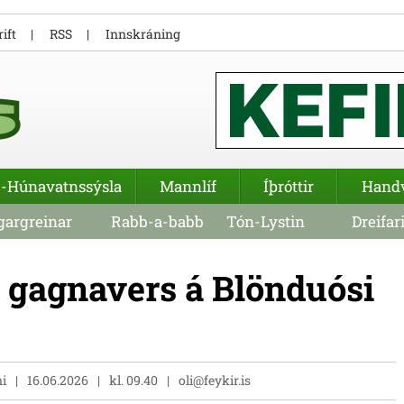
ift
RSS
Innskráning
-Húnavatnssýsla
Mannlíf
Íþróttir
Hand
argreinar
Rabb-a-babb
Tón-Lystin
Dreifar
 gagnavers á Blönduósi
ni
16.06.2026
kl. 09.40
oli@feykir.is