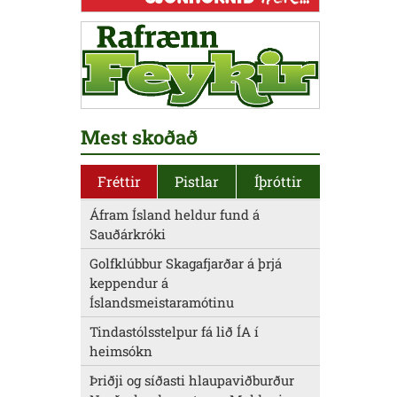
Mest skoðað
Fréttir
Pistlar
Íþróttir
Áfram Ísland heldur fund á
Sauðárkróki
Golfklúbbur Skagafjarðar á þrjá
keppendur á
Íslandsmeistaramótinu
Tindastólsstelpur fá lið ÍA í
heimsókn
Þriðji og síðasti hlaupaviðburður