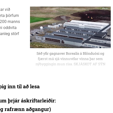
ar við
mæta þörfum
að 200 manns
ni oddvita
anleg störf
Séð yfir gagnaver Borealis á Blönduósi og
fjærst má sjá vinnuvélar vinna þar sem
nýbyggingin mun rísa. SKJÁSKOT AF SÝN
ig inn til að lesa
um þrjár áskriftarleiðir:
 og rafrænn aðgangur)