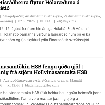
tisráðherra flytur Hólaræðuna á
átíð
Skagafjörður, Austur-Húnavatnssýsla, Vestur-Húnavatnssýsla,
g menning
07.08.2026
kl. 13.41
oli@feykir.is
15.-16. ágúst fer fram hin árlega Hólahátíð að Hólum í
l. Hólahátíð barnanna verður á laugardeginum og er þá
fyrir börn og fjölskyldur.Lydía Einarsdóttir svæðisstjóri
mála og Karl Lúðvíksson íþróttakennari sjá um dagskrána.
inasamtökin HSB fengu góða gjöf |
nnig frá stjórn Hollvinasamtaka HSB
Austur-Húnavatnssýsla, Aðsendar greinar, Mannlíf
26
kl. 12.44
bladamadur@feykir.is
r Hollvinasamtaka HSB fékk heldur betur góða heimsók þann
 síðastliðinn. Þarna voru mættar þær Ingibjörg á
stöðum formaður Kvenfélags Bólstaðarhlíðarhrepps og Guðrún