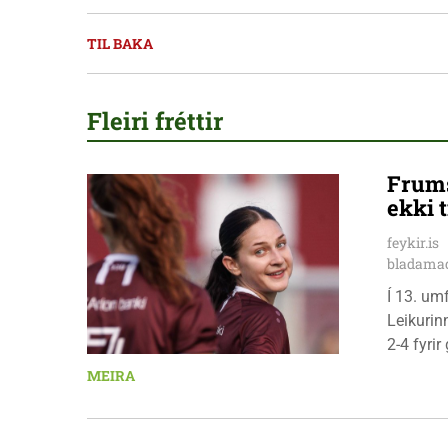
TIL BAKA
Fleiri fréttir
Frums
ekki t
feykir.is
bladamad
Í 13. um
Leikurin
2-4 fyri
leikmenn
MEIRA
Pedersen