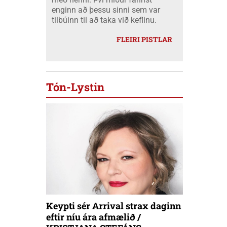
enginn að þessu sinni sem var
tilbúinn til að taka við keflinu.
FLEIRI PISTLAR
Tón-Lystin
Keypti sér Arrival strax daginn
eftir níu ára afmælið /