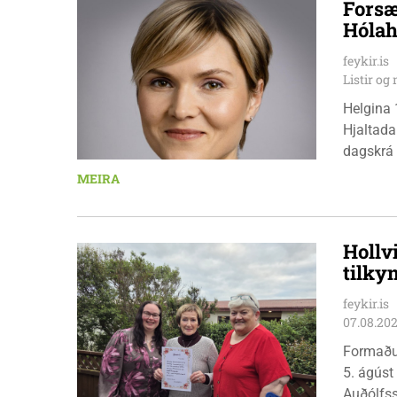
Forsæ
Hólah
feykir.is
Listir o
Helgina 
Hjaltada
dagskrá 
æskulýðs
MEIRA
Hollv
tilky
feykir.is
07.08.20
Formaðu
5. ágúst
Auðólfs