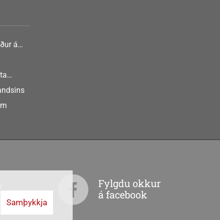
ður á
nlist
ta
landsins
um
Fylgdu okkur
r
á facebook
Samþykkja