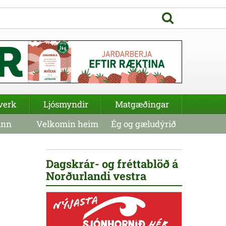
verk
Ljósmyndir
Matgæðingar
inn
Velkomin heim
Ég og gæludýrið
Dagskrár- og fréttablöð á
Norðurlandi vestra