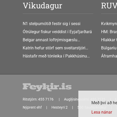
Vikudagur
RU
N1 stelpumótið festir sig í sessi
Kvikmyn
GusGus
Ótrúlegur fiskur veiddist í Eyjafjarðará
HM: Bras
Belgar annast loftrýmisgæslu
Hlakkar 
Atlandshafsbandalagsins
Europe
Katrín hefur störf sem sveitarstjóri
Búlgaríu
Þingeyjarsveitar
að Sche
Hástafir með tónleika í Pakkhúsinu
Áframha
Hafnarstræti 19
hryðjuve
Ritstjórn:
455 7176
Auglýsingasími:
455 7171
U
Með því að he
Nýprent ehf
Hesteyri 2
550 Sauðárkrókur
Lesa nánar