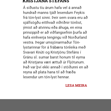
KRISTJANA STEFÁNS
Á síðustu tíu árum hafa vel á annað
hundrað manns tjáð lesendum Feykis
frá tón-lyst sinni. Þeir sem svara eru að
sjálfsögðu eitthvað viðriðnir tónlist,
ýmist að atvinnu eða áhuga, en eina
prinsippið er að viðfangsefnin þurfa að
hafa einhverja tengingu við Norðurland
vestra. Þegar umsjónarmaður Tón-
lystarinnar fór á frábæra tónleika með
Svavari Knúti og Kristjönu Stefáns í
Gránu sl. sumar barst honum til eyrna
að Kristjana væri ættuð úr Fljótunum.
Það var því ekki annað í stöðunni en að
reyna að plata hana til að fræða
lesendur um tón-lyst hennar.
LESA MEIRA