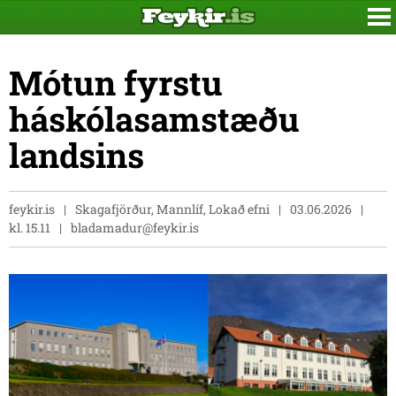
Mótun fyrstu
háskólasamstæðu
landsins
feykir.is
Skagafjörður, Mannlíf, Lokað efni
03.06.2026
kl. 15.11
bladamadur@feykir.is