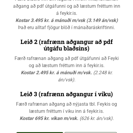
aðgang að pdf útgáfunni og að læstum fréttum inn
á feykir.is.
Kostar 3.495 kr. á mánuði m/vsk (3.149 án/vsk)
Það eru alltaf fjögur blöð í mánaðaráskriftinni.
Leið 2 (rafrænn aðgangur að pdf
útgáfu blaðsins)
Færð rafrænan aðgang að pdf útgáfunni að Feyki
og að læstum fréttum inn á feykir.is.
Kostar 2.495 kr. á mánuði m/vsk.
(2.248 kr.
án/vsk).
Leið 3 (rafrænn aðgangur í viku)
Færð rafrænan aðgang að nýjasta tbl. Feykis og
læstum fréttum í viku inn á feykir.is.
Kostar 695 kr. vikan m/vsk.
(626 kr. án/vsk).