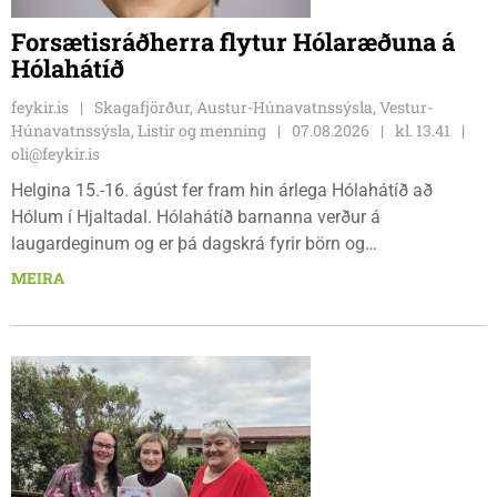
Forsætisráðherra flytur Hólaræðuna á
Hólahátíð
feykir.is
Skagafjörður, Austur-Húnavatnssýsla, Vestur-
Húnavatnssýsla, Listir og menning
07.08.2026
kl. 13.41
oli@feykir.is
Helgina 15.-16. ágúst fer fram hin árlega Hólahátíð að
Hólum í Hjaltadal. Hólahátíð barnanna verður á
laugardeginum og er þá dagskrá fyrir börn og
fjölskyldur.Lydía Einarsdóttir svæðisstjóri æskulýðsmála og
MEIRA
Karl Lúðvíksson íþróttakennari sjá um dagskrána.