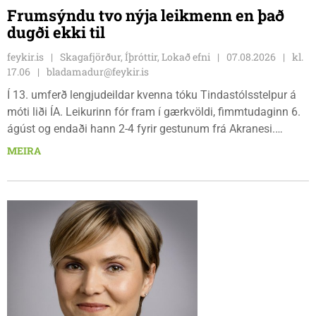
Frumsýndu tvo nýja leikmenn en það
dugði ekki til
feykir.is
Skagafjörður, Íþróttir, Lokað efni
07.08.2026
kl.
17.06
bladamadur@feykir.is
Í 13. umferð lengjudeildar kvenna tóku Tindastólsstelpur á
móti liði ÍA. Leikurinn fór fram í gærkvöldi, fimmtudaginn 6.
ágúst og endaði hann 2-4 fyrir gestunum frá Akranesi.
Tindastólsliðið frumsýndi tvo nýja leikmenn en þær dönsku
MEIRA
Cecilie Lillesoe Esbak Pedersen og Sandra Pedersen eru
tvíburar.