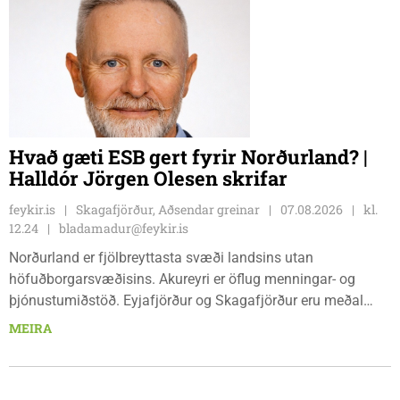
fimmtudaga kl. 10:00 - 14:00 og föstudaga kl. 10:00 - 12:00.
Skagaströnd, stjórnsýsluhúsi að Túnbraut 1-3, Skagaströnd,
mánudaga - fimmtudaga kl. 09:00 - 12:00 og 13:00 - 15:00,
frá og með mánudeginum 17. ágúst 2026.
Hvað gæti ESB gert fyrir Norðurland? |
Halldór Jörgen Olesen skrifar
feykir.is
Skagafjörður, Aðsendar greinar
07.08.2026
kl.
12.24
bladamadur@feykir.is
Norðurland er fjölbreyttasta svæði landsins utan
höfuðborgarsvæðisins. Akureyri er öflug menningar- og
þjónustumiðstöð. Eyjafjörður og Skagafjörður eru meðal
bestu landbúnaðarsvæða landsins. Dalvík, Siglufjörður og
MEIRA
Húsavík byggja á sjávarútvegi og ferðaþjónustu. Og víða á
svæðinu er verið að þróa orkuverkefni og nýsköpun.