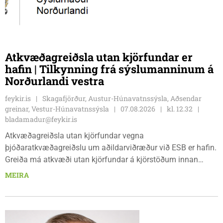
Atkvæðagreiðsla utan kjörfundar er
hafin | Tilkynning frá sýslumanninum á
Norðurlandi vestra
feykir.is
Skagafjörður, Austur-Húnavatnssýsla, Aðsendar
greinar, Vestur-Húnavatnssýsla
07.08.2026
kl. 12.32
bladamadur@feykir.is
Atkvæðagreiðsla utan kjörfundar vegna
þjóðaratkvæðagreiðslu um aðildarviðræður við ESB er hafin.
Greiða má atkvæði utan kjörfundar á kjörstöðum innan
umdæmisins sem hér segir: Blönduósi, aðalskrifstofu,
MEIRA
Hnjúkabyggð 33, Blönduósi, virka daga, kl. 09:00 - 15:00.
Sauðárkróki, sýsluskrifstofu, Suðurgötu 1, Sauðárkróki, virka
daga, kl. 09:00 - 15:00. Hvammstanga, ráðhúsi Húnaþings
vestra að Hvammstangabraut 5, Hvammstanga, mánudaga -