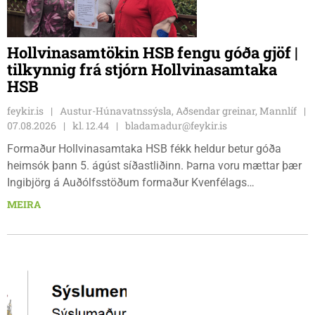
Hollvinasamtökin HSB fengu góða gjöf |
tilkynnig frá stjórn Hollvinasamtaka
HSB
feykir.is
Austur-Húnavatnssýsla, Aðsendar greinar, Mannlíf
07.08.2026
kl. 12.44
bladamadur@feykir.is
Formaður Hollvinasamtaka HSB fékk heldur betur góða
heimsók þann 5. ágúst síðastliðinn. Þarna voru mættar þær
Ingibjörg á Auðólfsstöðum formaður Kvenfélags
Bólstaðarhlíðarhrepps og Guðrún á Auðkúlu formaður
MEIRA
Kvenfélags Svínavatnshrepps. Afhentu þær Sigurlaugu Þóru
gjafabréf að upphæð kr: 737.800 upp í kaup á
höggbylgjutæki í aðstöðu sjúkraþjálfara.