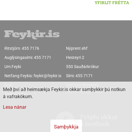
YFIRLIT FRÉTTA
Ritstjórn:
455 7176
Nýprent ehf
Auglýsingasími:
455 7171
Hesteyri 2
Um Feyki
550 Sauðárkrókur
Netfang Feykis:
feykir@feykir.is
Sími:
455 7171
RSS
Netfang Nýprents:
Með því að heimsækja Feykir.is okkar samþykkir þú notkun
nyprent@nyprent.is
Auglýsingar
á vafrakökum.
Lesa nánar
Fylgdu okkur
á facebook
Samþykkja