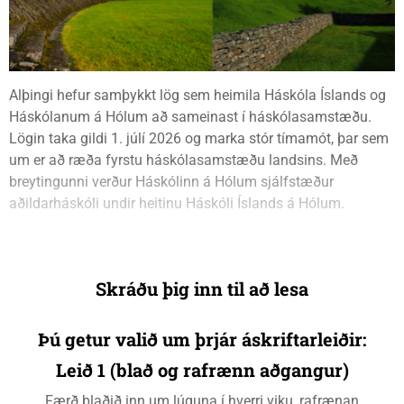
Alþingi hefur samþykkt lög sem heimila Háskóla Íslands og
Háskólanum á Hólum að sameinast í háskólasamstæðu.
Lögin taka gildi 1. júlí 2026 og marka stór tímamót, þar sem
um er að ræða fyrstu háskólasamstæðu landsins. Með
breytingunni verður Háskólinn á Hólum sjálfstæður
aðildarháskóli undir heitinu Háskóli Íslands á Hólum.
Skráðu þig inn til að lesa
Þú getur valið um þrjár áskriftarleiðir:
Leið 1 (blað og rafrænn aðgangur)
Færð blaðið inn um lúguna í hverri viku, rafrænan