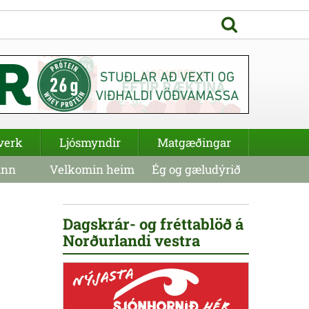
verk
Ljósmyndir
Matgæðingar
inn
Velkomin heim
Ég og gæludýrið
Dagskrár- og fréttablöð á
Norðurlandi vestra