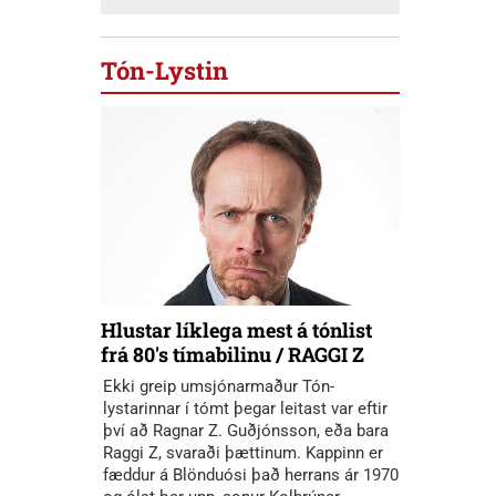
Tón-Lystin
Hlustar líklega mest á tónlist
frá 80's tímabilinu / RAGGI Z
Ekki greip umsjónarmaður Tón-
lystarinnar í tómt þegar leitast var eftir
því að Ragnar Z. Guðjónsson, eða bara
Raggi Z, svaraði þættinum. Kappinn er
fæddur á Blönduósi það herrans ár 1970