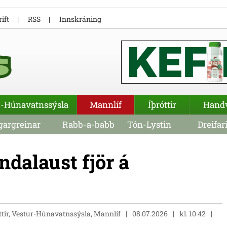
ift
RSS
Innskráning
-Húnavatnssýsla
Mannlíf
Íþróttir
Hand
argreinar
Rabb-a-babb
Tón-Lystin
Dreifar
ndalaust fjör á
ttir, Vestur-Húnavatnssýsla, Mannlíf
08.07.2026
kl. 10.42