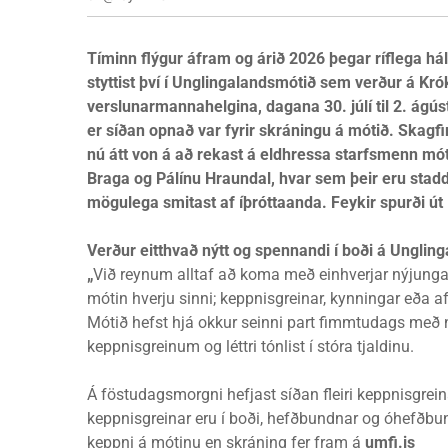
Tíminn flýgur áfram og árið 2026 þegar ríflega há
styttist því í Unglingalandsmótið sem verður á K
verslunarmannahelgina, dagana 30. júlí til 2. ágú
er síðan opnað var fyrir skráningu á mótið. Skagfi
nú átt von á að rekast á eldhressa starfsmenn mó
Braga og Pálínu Hraundal, hvar sem þeir eru stadd
mögulega smitast af íþróttaanda. Feykir spurði út 
Verður eitthvað nýtt og spennandi í boði á Unglin
„
Við reynum alltaf að koma með einhverjar nýjunga
mótin hverju sinni; keppnisgreinar, kynningar eða a
Mótið hefst hjá okkur seinni part fimmtudags með
keppnisgreinum og léttri tónlist í stóra tjaldinu.
Á föstudagsmorgni hefjast síðan fleiri keppnisgrei
keppnisgreinar eru í boði, hefðbundnar og óhefðbund
keppni á mótinu en skráning fer fram á
umfi.is