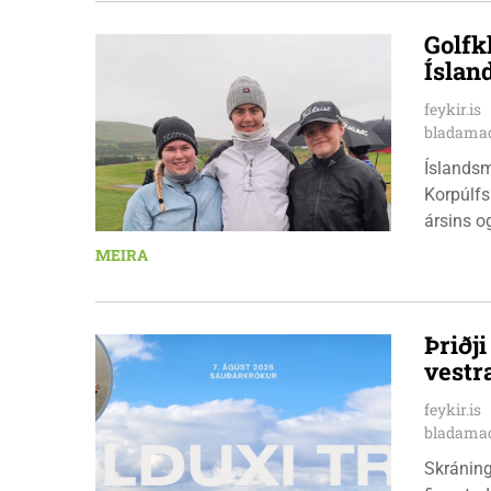
Golfk
Íslan
feykir.is
bladamad
Íslandsm
Korpúlfs
ársins o
hæfileika
MEIRA
ár: þær 
nýkrýndu
Þriðj
vestr
feykir.is
bladamad
Skráningu