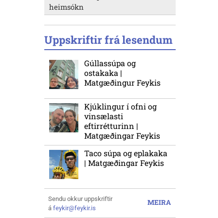
heimsókn
Uppskriftir frá lesendum
Gúllassúpa og
ostakaka |
Matgæðingur Feykis
Kjúklingur í ofni og
vinsælasti
eftirrétturinn |
Matgæðingar Feykis
Taco súpa og eplakaka
| Matgæðingar Feykis
Sendu okkur uppskriftir
MEIRA
á
feykir@feykir.is