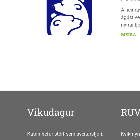
Á heima
ágúst ve
nýrrar l
fimmtuda
MEIRA
Vikudagur
RU
Katrín hefur störf sem sveitarstjóri
Kvikmyn