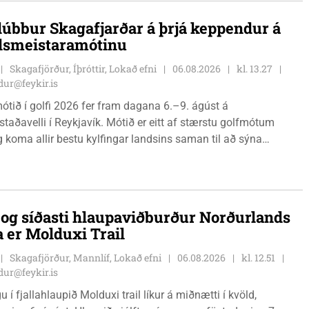
lúbbur Skagafjarðar á þrjá keppendur á
dsmeistaramótinu
Skagafjörður, Íþróttir, Lokað efni
06.08.2026
kl. 13.27
ur@feykir.is
ótið í golfi 2026 fer fram dagana 6.–9. ágúst á
staðavelli í Reykjavík. Mótið er eitt af stærstu golfmótum
g koma allir bestu kylfingar landsins saman til að sýna
 sína. Golfklúbbur Skagafjarðar sendir þrjár stelpur til leiks í
Önnu Karen Hjartardóttir, Dagbjörtu Sísí Einarsdóttur, sem er
r klúbbmeistari GSS, og Unu Karen Guðmundsdóttur.
i og síðasti hlaupaviðburður Norðurlands
a er Molduxi Trail
Skagafjörður, Mannlíf, Lokað efni
06.08.2026
kl. 12.51
ur@feykir.is
 í fjallahlaupið Molduxi trail líkur á miðnætti í kvöld,