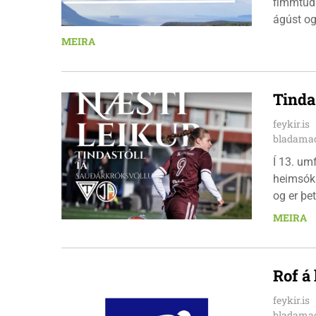
fimmtuda
ágúst og
km em kl
MEIRA
heimavis
bæjarbúar
hlaupar
Tinda
feykir.is
bladamad
Í 13. um
heimsókn
og er þet
leikinn e
MEIRA
að gera a
Rof á
feykir.is
bladamad