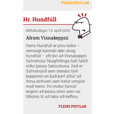
létu sig ekki vanta þangað og fóru átta
Mobeck kl. 15:00. Auk þess verður boðið
FLEIRI PISTLAR
peningum. Væri ekki nær að nota þá
skátar úr okkar félagi á mótið ásamt
upp á þátttökugjörninginn
fjármuni hér innanlands?
tveimur farastjórum þeim Hildi og Emil.
JÖKLAMJÓLK; krydd í straumi eftir
Við áttum einnig fólk í fjölskyldubúðum,
Borghildi Óskarsdóttur, Ósk
Hr. Hundfúll
fengum aukahendur til að aðstoða í
Vilhjálmsdóttur og Huldu Ragnhildi
"matartjaldinu" og síðan komu margir úr
Hjálmarsdóttur, kl.16:00.
Miðvikudagur 15. apríl 2026
félaginu okkar í heimsókn til okkar á
opna deginum. Landsmót skáta er
Áfram Vísnakeppni
stærsti viðburður skátahreyfingarinnar
Herra Hundfúll er pínu leiður –
og voru að þessu sinni um 1100
semsagt kannski ekki alveg
þátttakendur frá fjöldamörgum þjóðum
hundfúll – yfir því að Vísnakeppni
en flestir af erlendu skátunum komu frá
Safnahúss Skagfirðinga hafi fallið
Kanada eða um 400 skátar.
niður þessa Sæluvikuna. Það er
Safnahúsið sem stendur fyrir
keppninni en það þarf alltaf að
finna einhvern sem hefur umsjón
með henni. Því miður fannst
enginn að þessu sinni sem var
tilbúinn til að taka við keflinu.
FLEIRI PISTLAR