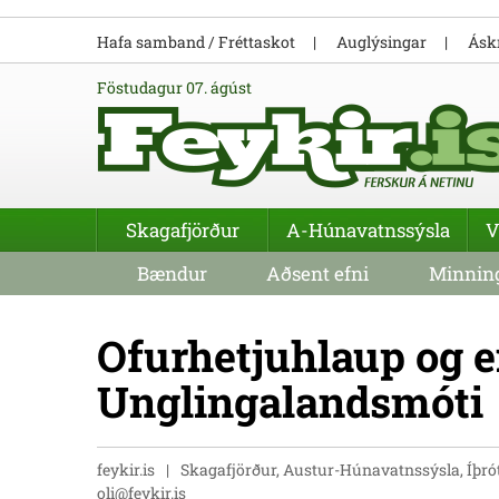
Hafa samband / Fréttaskot
Auglýsingar
Áskr
föstudagur 07. ágúst
Skagafjörður
A-Húnavatnssýsla
V
Bændur
Aðsent efni
Minning
Ofurhetjuhlaup og e
Unglingalandsmóti
feykir.is
Skagafjörður, Austur-Húnavatnssýsla, Íþró
oli@feykir.is