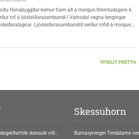
síðu Húnabyggðar kemur fram að á morgun fimmtudaginn 6.
rður rof á ljósleiðarasambandi í Vatnsdal vegna tengingar
jósleiðaralagnar. Ljósleiðarasambandið verður rofið á morgun
g klukkan 9:00 í vestanverðum Vatnsdal.
YFIRLIT FRÉTTA
V
Skessuhorn
dagerðarfólk dansaði við
Barnasýningin Tindátarnir ver