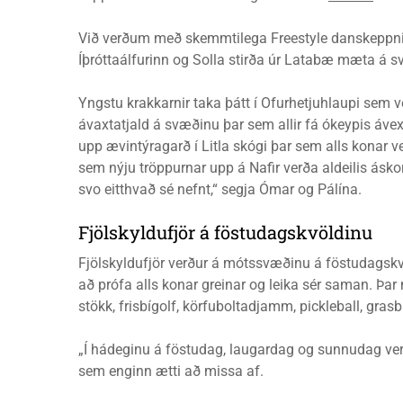
Við verðum með skemmtilega Freestyle danskeppni í í
Íþróttaálfurinn og Solla stirða úr Latabæ mæta á sv
Yngstu krakkarnir taka þátt í Ofurhetjuhlaupi sem v
ávaxtatjald á svæðinu þar sem allir fá ókeypis ávex
upp ævintýragarð í Litla skógi þar sem alls konar v
sem nýju tröppurnar upp á Nafir verða aldeilis ásk
svo eitthvað sé nefnt,“ segja Ómar og Pálína.
Fjölskyldufjör á föstudagskvöldinu
Fjölskyldufjör verður á mótssvæðinu á föstudagsk
að prófa alls konar greinar og leika sér saman. Þar
stökk, frisbígolf, körfuboltadjamm, pickleball, gras
„Í hádeginu á föstudag, laugardag og sunnudag verð
sem enginn ætti að missa af.