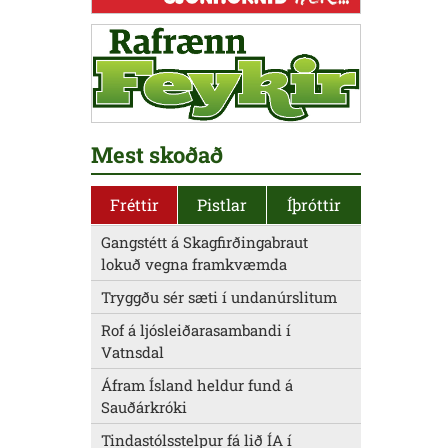
Mest skoðað
Fréttir
Pistlar
Íþróttir
Gangstétt á Skagfirðingabraut
lokuð vegna framkvæmda
Tryggðu sér sæti í undanúrslitum
Rof á ljósleiðarasambandi í
Vatnsdal
Áfram Ísland heldur fund á
Sauðárkróki
Tindastólsstelpur fá lið ÍA í