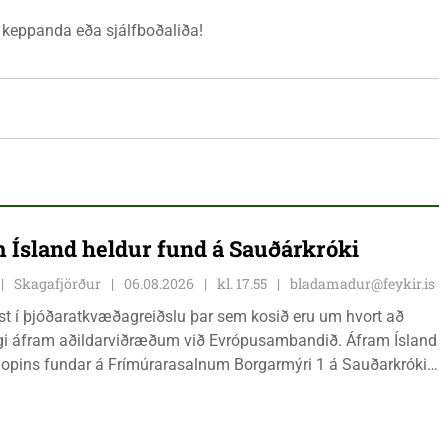
m keppanda eða sjálfboðaliða!
 Ísland heldur fund á Sauðárkróki
Skagafjörður
06.08.2026
kl. 17.55
bladamadur@feykir.is
ist í þjóðaratkvæðagreiðslu þar sem kosið eru um hvort að
gi áfram aðildarviðræðum við Evrópusambandið. Áfram Ísland
l opins fundar á Frímúrarasalnum Borgarmýri 1 á Sauðarkróki,
ginn 8. ágúst kl. 17:30. Fundurinn er öllum opinn en skráning
ynleg.