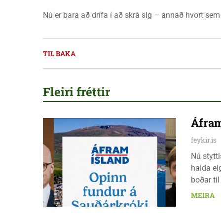
Nú er bara að drífa í að skrá sig – annað hvort se
TIL BAKA
Fleiri fréttir
Áfram
feykir.is
Nú stytt
halda ei
boðar ti
laugarda
MEIRA
er nauðs