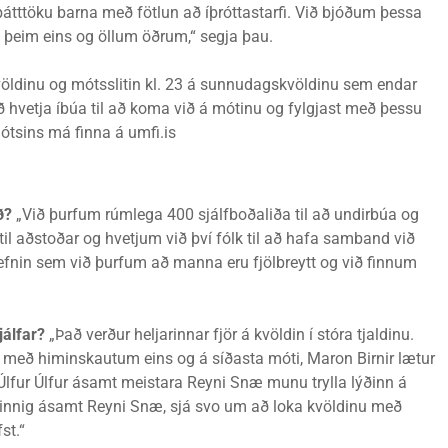
þátttöku barna með fötlun að íþróttastarfi. Við bjóðum þessa
 þeim eins og öllum öðrum,“ segja þau.
öldinu og mótsslitin kl. 23 á sunnudagskvöldinu sem endar
ð hvetja íbúa til að koma við á mótinu og fylgjast með þessu
tsins má finna á umfi.is
ið?
„Við þurfum rúmlega 400 sjálfboðaliða til að undirbúa og
l aðstoðar og hvetjum við því fólk til að hafa samband við
efnin sem við þurfum að manna eru fjölbreytt og við finnum
jálfar?
„Það verður heljarinnar fjör á kvöldin í stóra tjaldinu.
 með himinskautum eins og á síðasta móti, Maron Birnir lætur
s. Úlfur Úlfur ásamt meistara Reyni Snæ munu trylla lýðinn á
 einnig ásamt Reyni Snæ, sjá svo um að loka kvöldinu með
st.“