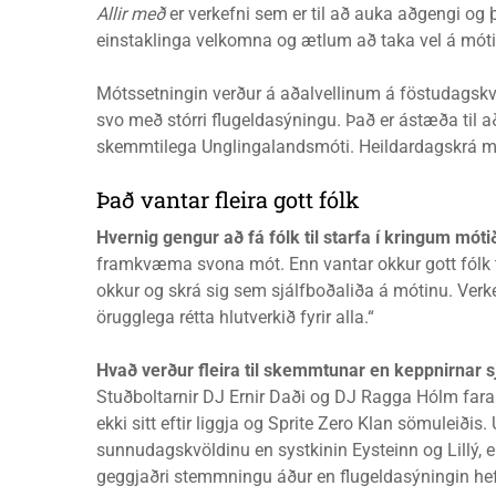
Allir með
er verkefni sem er til að auka aðgengi og 
einstaklinga velkomna og ætlum að taka vel á móti
Mótssetningin verður á aðalvellinum á föstudagskv
svo með stórri flugeldasýningu. Það er ástæða til a
skemmtilega Unglingalandsmóti. Heildardagskrá mó
Það vantar fleira gott fólk
Hvernig gengur að fá fólk til starfa í kringum mót
framkvæma svona mót. Enn vantar okkur gott fólk ti
okkur og skrá sig sem sjálfboðaliða á mótinu. Verk
örugglega rétta hlutverkið fyrir alla.“
Hvað verður fleira til skemmtunar en keppnirnar s
Stuðboltarnir DJ Ernir Daði og DJ Ragga Hólm fara
ekki sitt eftir liggja og Sprite Zero Klan sömuleiði
sunnudagskvöldinu en systkinin Eysteinn og Lillý,
geggjaðri stemmningu áður en flugeldasýningin hef