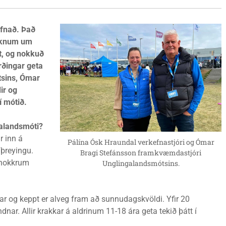
lfnað. Það
róknum um
st, og nokkuð
rðingar geta
tsins, Ómar
ir og
í mótið.
galandsmóti?
r inn á
Pálína Ósk Hraundal verkefnastjóri og Ómar
fþreyingu.
Bragi Stefánsson framkvæmdastjóri
 nokkrum
Unglingalandsmótsins.
nar og keppt er alveg fram að sunnudagskvöldi. Yfir 20
nar. Allir krakkar á aldrinum 11-18 ára geta tekið þátt í