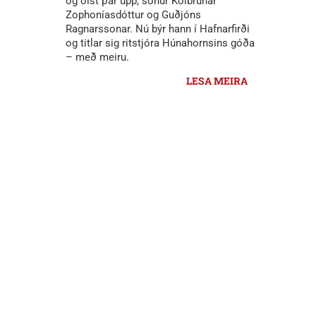
og ólst þar upp, sonur Kolbrúnar
Zophoníasdóttur og Guðjóns
Ragnarssonar. Nú býr hann í Hafnarfirði
og titlar sig ritstjóra Húnahornsins góða
– með meiru.
LESA MEIRA