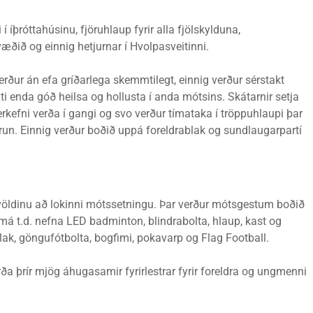
þróttahúsinu, fjöruhlaup fyrir alla fjölskylduna,
æðið og einnig hetjurnar í Hvolpasveitinni.
erður án efa gríðarlega skemmtilegt, einnig verður sérstakt
ti enda góð heilsa og hollusta í anda mótsins. Skátarnir setja
erkefni verða í gangi og svo verður tímataka í tröppuhlaupi þar
orun. Einnig verður boðið uppá foreldrablak og sundlaugarpartí
völdinu að lokinni mótssetningu. Þar verður mótsgestum boðið
 má t.d. nefna LED badminton, blindrabolta, hlaup, kast og
blak, göngufótbolta, bogfimi, pokavarp og Flag Football.
a þrír mjög áhugasamir fyrirlestrar fyrir foreldra og ungmenni