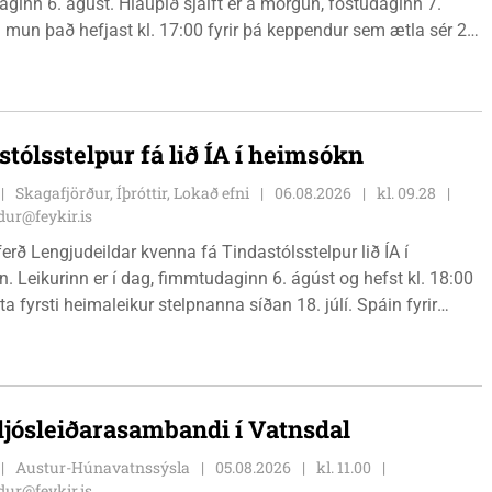
ginn 6. ágúst. Hlaupið sjálft er á morgun, föstudaginn 7.
 mun það hefjast kl. 17:00 fyrir þá keppendur sem ætla sér 20
. 18:00 fyrir 12 km hlauparana. Rásmarkið er fyrir aftan
t fjölbrautaskólans en þar er líka komið í mark þannig
 og aðrir gestir eru hvött til þess að kíkja við og styðja
ana áfram.
stólsstelpur fá lið ÍA í heimsókn
Skagafjörður, Íþróttir, Lokað efni
06.08.2026
kl. 09.28
ur@feykir.is
ferð Lengjudeildar kvenna fá Tindastólsstelpur lið ÍA í
. Leikurinn er í dag, fimmtudaginn 6. ágúst og hefst kl. 18:00
ta fyrsti heimaleikur stelpnanna síðan 18. júlí. Spáin fyrir
r fín, lítil háttar rigning og tíu gráðu hiti, þannig að það er um
ð klæða sig eftir veðri og skella sér á völlinn.
 ljósleiðarasambandi í Vatnsdal
Austur-Húnavatnssýsla
05.08.2026
kl. 11.00
ur@feykir.is