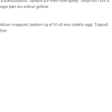
nt á bökunarplötu. Spreyið yfir með PAM-spreyi. Setjið inn í ofn á
 þegar þær eru orðnar gullnar.
iktum sveppum, beikoni og ef til vill einu steiktu eggi. Toppað
yrir.