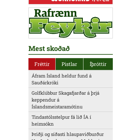
Mest skoðað
Fréttir
Pistlar
Íþróttir
Áfram Ísland heldur fund á
Sauðárkróki
Golfklúbbur Skagafjarðar á þrjá
keppendur á
Íslandsmeistaramótinu
Tindastólsstelpur fá lið ÍA í
heimsókn
Þriðji og síðasti hlaupaviðburður