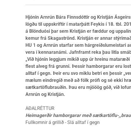
Hjónin Arnrún Bára Finnsdóttir og Kristján Ásgeir
lögðu til uppskriftir í matarþátt Feykis í 18. tbl. 2
á Blönduósi þar sem Kristján er fæddur og uppali
kemur frá Skagaströnd. Kristján er annar stýrimað
HU 1 og Arnrún starfar sem hárgreiðslumeistari a
vera í kennaranámi. Jafnframt reka þau litla smá
„Við hjónin leggjum mikið upp úr hreinu mataræð
flest alveg frá grunni. Þessir hamborgarar eru lost
alltaf í gegn. Þeir eru svo miklu betri en þessir „v
mælum eindregið með að fólk prófi og sé ekki hræ
sætkartöflubrauðin. Þau eru mjööög góð, við lofu
Arnrún og Kristján.
AÐALRÉTTUR
Heimagerðir hamborgarar með sætkartöflu-,,brau
Fullkomnir á grillið - Slá alltaf í gegn