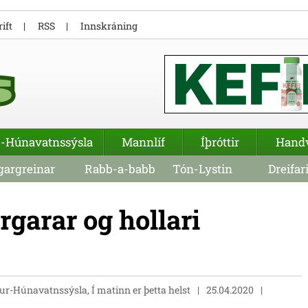
ift
RSS
Innskráning
-Húnavatnssýsla
Mannlíf
Íþróttir
Hand
argreinar
Rabb-a-babb
Tón-Lystin
Dreifar
garar og hollari
ur-Húnavatnssýsla, Í matinn er þetta helst
25.04.2020