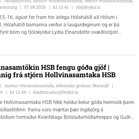
Skagafjörður, Austur-Húnavatnssýsla, Vestur-Húnavatnssýsla,
g menning
07.08.2026
kl. 13.41
oli@feykir.is
15.-16. ágúst fer fram hin árlega Hólahátíð að Hólum í
l. Hólahátíð barnanna verður á laugardeginum og er þá
fyrir börn og fjölskyldur.Lydía Einarsdóttir svæðisstjóri
mála og Karl Lúðvíksson íþróttakennari sjá um dagskrána.
inasamtökin HSB fengu góða gjöf |
nnig frá stjórn Hollvinasamtaka HSB
Austur-Húnavatnssýsla, Aðsendar greinar, Mannlíf
26
kl. 12.44
bladamadur@feykir.is
r Hollvinasamtaka HSB fékk heldur betur góða heimsók þann
 síðastliðinn. Þarna voru mættar þær Ingibjörg á
stöðum formaður Kvenfélags Bólstaðarhlíðarhrepps og Guðrún
lu formaður Kvenfélags Svínavatnshrepps. Afhentu þær
gu Þóru gjafabréf að upphæð kr: 737.800 upp í kaup á