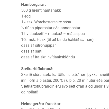
Hamborgarar:
500 g hreint nautahakk
1 egg
1½ tsk. Worchestershire sósa
½ rifinn piparostur eða annar ostur
1 hvítlauksrif – maukað – má sleppa
1-2 msk. Husk (til að binda hakkið saman)
dass af sítrónupipar
dass af salti
dass af ítalskri hvítlauksblöndu
Sætkartöflubrauð:
Skerið stóra sæta kartöflu í u.þ.b.1 cm þykkar sneiða
inn í ofn á blástur, 200°C í u.þ.b. 20 mínútur eða þar 
Sætkartöflubrauðin eru svo sett ofan á og undir a
og hollari!
Heimagerðar franskar: