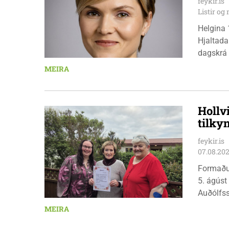
feykir.is
Listir o
Helgina 
Hjaltada
dagskrá 
æskulýðs
MEIRA
Hollv
tilky
feykir.is
07.08.20
Formaðu
5. ágúst
Auðólfs
á Auðkú
MEIRA
Sigurlau