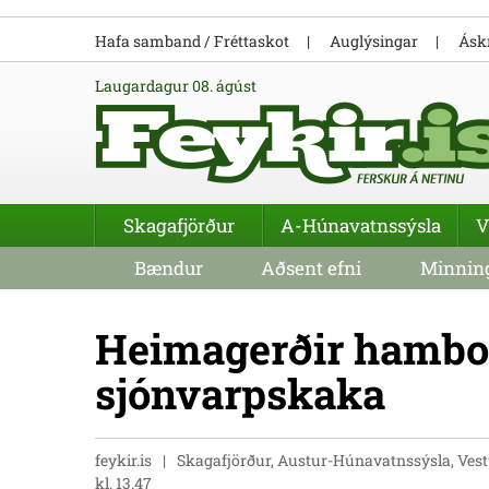
Hafa samband / Fréttaskot
Auglýsingar
Áskr
laugardagur 08. ágúst
Skagafjörður
A-Húnavatnssýsla
V
Bændur
Aðsent efni
Minning
Heimagerðir hambor
sjónvarpskaka
feykir.is
Skagafjörður, Austur-Húnavatnssýsla, Vest
kl. 13.47