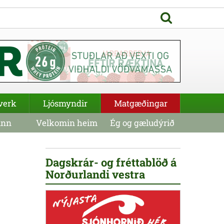
verk
Ljósmyndir
Matgæðingar
inn
Velkomin heim
Ég og gæludýrið
Dagskrár- og fréttablöð á
Norðurlandi vestra