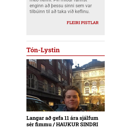
enginn að þessu sinni sem var
tilbúinn til að taka við keflinu.
FLEIRI PISTLAR
Tón-Lystin
Langar að gefa 11 ára sjálfum
sér fimmu / HAUKUR SINDRI