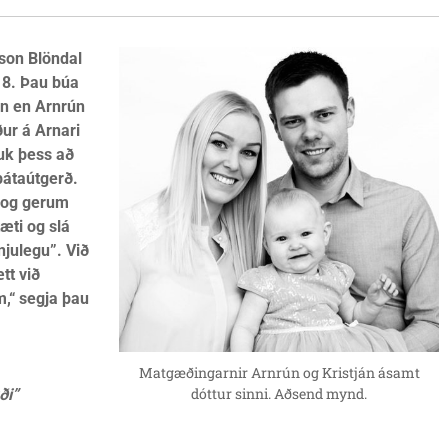
sson Blöndal
018. Þau búa
nn en Arnrún
ur á Arnari
uk þess að
bátaútgerð.
i og gerum
æti og slá
enjulegu”. Við
tt við
m,“ segja þau
Matgæðingarnir Arnrún og Kristján ásamt
dóttur sinni. Aðsend mynd.
ði”