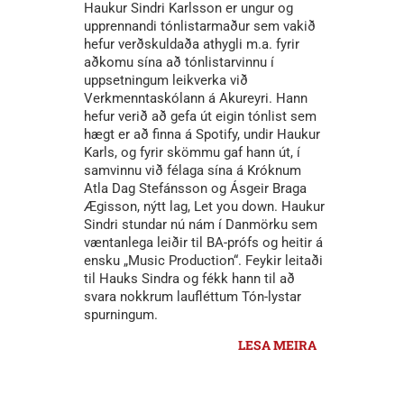
Haukur Sindri Karlsson er ungur og
upprennandi tónlistarmaður sem vakið
hefur verðskuldaða athygli m.a. fyrir
aðkomu sína að tónlistarvinnu í
uppsetningum leikverka við
Verkmenntaskólann á Akureyri. Hann
hefur verið að gefa út eigin tónlist sem
hægt er að finna á Spotify, undir Haukur
Karls, og fyrir skömmu gaf hann út, í
samvinnu við félaga sína á Króknum
Atla Dag Stefánsson og Ásgeir Braga
Ægisson, nýtt lag, Let you down. Haukur
Sindri stundar nú nám í Danmörku sem
væntanlega leiðir til BA-prófs og heitir á
ensku „Music Production“. Feykir leitaði
til Hauks Sindra og fékk hann til að
svara nokkrum laufléttum Tón-lystar
spurningum.
LESA MEIRA