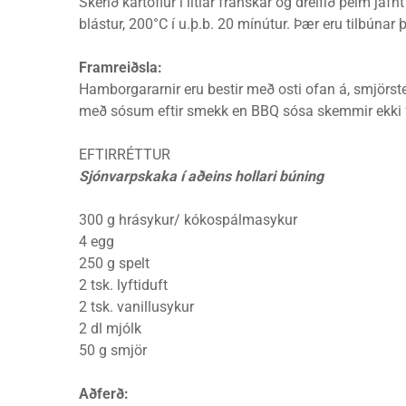
Skerið kartöflur í litlar franskar og dreifið þeim jaf
blástur, 200°C í u.þ.b. 20 mínútur. Þær eru tilbúnar
Framreiðsla:
Hamborgararnir eru bestir með osti ofan á, smjörste
með sósum eftir smekk en BBQ sósa skemmir ekki f
EFTIRRÉTTUR
Sjónvarpskaka í aðeins hollari búning
300 g hrásykur/ kókospálmasykur
4 egg
250 g spelt
2 tsk. lyftiduft
2 tsk. vanillusykur
2 dl mjólk
50 g smjör
Aðferð: