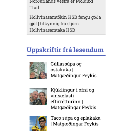
Norðurlands vestra er Molduxi
Trail
Hollvinasamtökin HSB fengu góða
gjöf | tilkynnig frá stjórn
Hollvinasamtaka HSB
Uppskriftir frá lesendum
Gúllassúpa og
ostakaka |
Matgæðingur Feykis
Kjúklingur í ofni og
vinsælasti
eftirrétturinn |
Matgæðingar Feykis
Taco súpa og eplakaka
| Matgæðingar Feykis