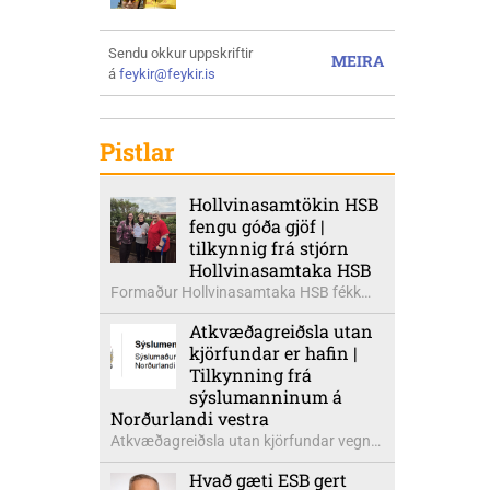
Sendu okkur uppskriftir
MEIRA
á
feykir@feykir.is
Pistlar
Hollvinasamtökin HSB
fengu góða gjöf |
tilkynnig frá stjórn
Hollvinasamtaka HSB
Formaður Hollvinasamtaka HSB fékk
heldur betur góða heimsók þann 5.
Atkvæðagreiðsla utan
ágúst síðastliðinn. Þarna voru mættar
kjörfundar er hafin |
þær Ingibjörg á Auðólfsstöðum
Tilkynning frá
formaður Kvenfélags
sýslumanninum á
Bólstaðarhlíðarhrepps og Guðrún á
Norðurlandi vestra
Auðkúlu formaður Kvenfélags
Atkvæðagreiðsla utan kjörfundar vegna
Svínavatnshrepps. Afhentu þær
þjóðaratkvæðagreiðslu um
Sigurlaugu Þóru gjafabréf að upphæð
Hvað gæti ESB gert
aðildarviðræður við ESB er hafin. Greiða
kr: 737.800 upp í kaup á höggbylgjutæki