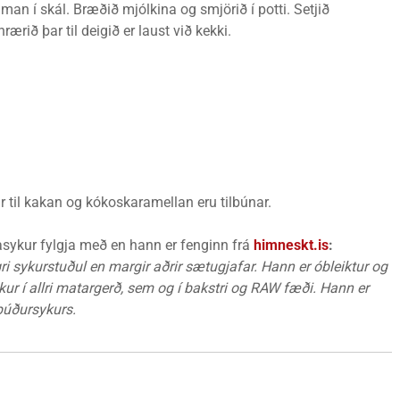
man í skál. Bræðið mjólkina og smjörið í potti. Setjið
ærið þar til deigið er laust við kekki.
r til kakan og kókoskaramellan eru tilbúnar.
ykur fylgja með en hann er fenginn frá
himneskt.is
:
i sykur
stu
ðul en margir aðrir sætugjafar. Hann er óbleiktur og
kur í allri matargerð, sem og í bakstri og RAW fæði.
Hann er
p
ú
ðursykurs.