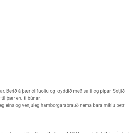
r. Berið á þær ólífuolíu og kryddið með salti og pipar. Setjið
til þær eru tilbúnar.
lveg eins og venjuleg hamborgarabrauð nema bara miklu betri