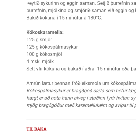
Þeytið sykurinn og eggin saman. Setjið þurrefnin sa
þurrefnin, mjólkina og smjörið saman við eggin og hr
Bakið kökuna í 15 mínútur á 180°C.
Kókoskaramella:
125 g smjör
125 g kókospálmasykur
100 g kókosmjöl
4 msk. mjólk
Sett yfir kökuna og bakað í aðrar 15 mínútur eða þa
Arnrún lætur þennan fróðleiksmola um kókospálmas
K
ókospálmasykur er bragðgóð sæta sem hefur lægr
hægt er að nota hann alveg í staðinn fyrir hvítan sy
mj
ög bragðgóður með karamellukeim og
svipar til 
TIL BAKA