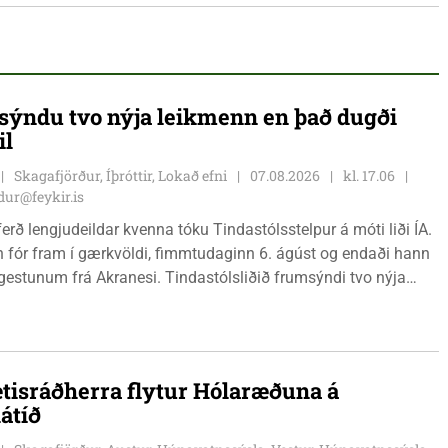
ýndu tvo nýja leikmenn en það dugði
il
Skagafjörður, Íþróttir, Lokað efni
07.08.2026
kl. 17.06
ur@feykir.is
ferð lengjudeildar kvenna tóku Tindastólsstelpur á móti liði ÍA.
n fór fram í gærkvöldi, fimmtudaginn 6. ágúst og endaði hann
r gestunum frá Akranesi. Tindastólsliðið frumsýndi tvo nýja
 en þær dönsku Cecilie Lillesoe Esbak Pedersen og Sandra
 eru tvíburar.
tisráðherra flytur Hólaræðuna á
átíð