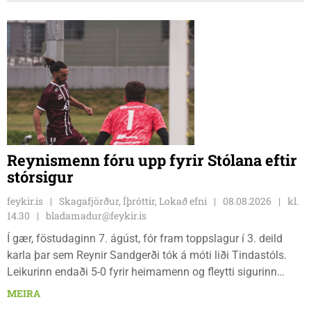
Reynismenn fóru upp fyrir Stólana eftir
stórsigur
feykir.is
Skagafjörður, Íþróttir, Lokað efni
08.08.2026
kl.
14.30
bladamadur@feykir.is
Í gær, föstudaginn 7. ágúst, fór fram toppslagur í 3. deild
karla þar sem Reynir Sandgerði tók á móti liði Tindastóls.
Leikurinn endaði 5-0 fyrir heimamenn og fleytti sigurinn
Reynismönnum á topp deildarinnar en Stólunum í annað
MEIRA
sætið. Tindastólsliðið frumsýndi jafnframt nýjan leikmann í