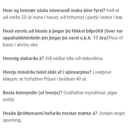
Hvar og hvenær sástu núverandi maka þinn fyrst?
Það er
að verða 20 ár núna í haust, við hittumst í partýi vestur í bæ.
Hvað varstu að hlusta á þegar þú fékkst bílprófið (hver var
uppáhaldstónlistin þín þegar þú varst u.þ.b. 17 ára)?
Ace of
base, í alvöru sko.
Hvernig slakarðu á?
Við veiðar eða við eldavélina.
Hverju missirðu helst ekki af í sjónvarpinu?
Liverpool
leikjum, er forfallinn Púlari í bráðum 40 ár.
Besta bíómyndin (af hverju)?
Godfather myndirnar, alger
snilld.
Hvaða íþróttamanni hefurðu mestar mætur á?
Jordan engin
spurning.