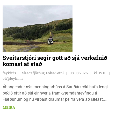
Sveitarstjóri segir gott að sjá verkefnið
komast af stað
feykir.is
Skagafjörður, Lokað efni
08.08.2026
kl. 19.01
oli@feykir.is
Áhangendur nýs menningarhúss á Sauðárkróki hafa lengi
beðið eftir að sjá einhverja framkvæmdahreyfingu á
Flæðunum og nú virðast draumar þeirra vera að rætast.
Þórður Hansen mætti með tæki og tól og hóf
MEIRA
jarðvegsframkvæmdir vegna menningarhúss nú fyrir helgina