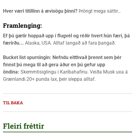
Hver væri titillinn á ævisögu þinni?
Þröngt mega sáttir…
Framlenging:
Ef þú gætir hoppað upp í flugvél og réðir hvert hún færi, þá
færirðu...
Alaska, USA. Alltaf langað að fara þangað.
Bucket list spurningin: Nefndu eitthvað þrennt sem þér
finnst þú mega til að gera áður en þú gefur upp
öndina:
Skemmtisiglingu í Karíbahafinu. Veiða Musk uxa á
Grænlandi.20+ punda lax, þeir sleppa alltaf.
TIL BAKA
Fleiri fréttir