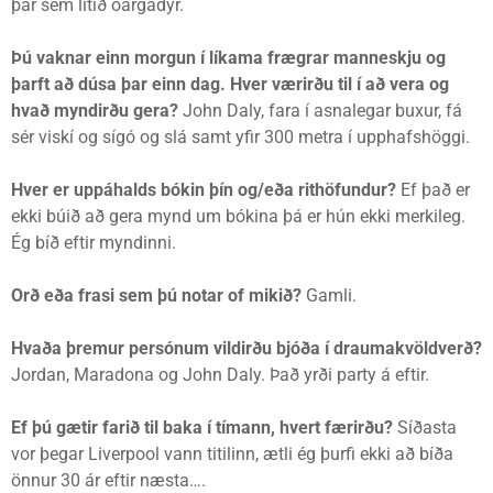
þar sem lítið óargadýr.
Þú vaknar einn morgun í líkama frægrar manneskju og
þarft að dúsa þar einn dag. Hver værirðu til í að vera og
hvað myndirðu gera?
John Daly, fara í asnalegar buxur, fá
sér viskí og sígó og slá samt yfir 300 metra í upphafshöggi.
Hver er uppáhalds bókin þín og/eða rithöfundur?
Ef það er
ekki búið að gera mynd um bókina þá er hún ekki merkileg.
Ég bíð eftir myndinni.
Orð eða frasi sem þú notar of mikið?
Gamli.
Hvaða þremur persónum vildirðu bjóða í draumakvöldverð?
Jordan, Maradona og John Daly. Það yrði party á eftir.
Ef þú gætir farið til baka í tímann, hvert færirðu?
Síðasta
vor þegar Liverpool vann titilinn, ætli ég þurfi ekki að bíða
önnur 30 ár eftir næsta….