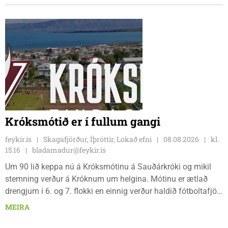
og sagði Magnús Barðdal sveitarstjóri það vera virkilega
ánægjulegt að sjá að loksins sé farið að vinna á svæðinu,
þegar Feykir spurði hann út í málið.
Króksmótið er í fullum gangi
feykir.is
Skagafjörður, Íþróttir, Lokað efni
08.08.2026
kl.
15.16
bladamadur@feykir.is
Um 90 lið keppa nú á Króksmótinu á Sauðárkróki og mikil
stemning verður á Króknum um helgina. Mótinu er ætlað
drengjum í 6. og 7. flokki en einnig verður haldið fótboltafjör
fyrir yngri systkini. Mótið hófst í gær, föstudaginn 7. ágúst
MEIRA
og því lýkur á morgun, sunnudaginn 9. ágúst.