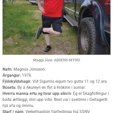
Maggi Jóns. AÐSEND MYND
Nafn:
Magnús Jónsson.
Árgangur:
1976.
Fjölskylduhagir:
Við Sigurrós eigum tvo gutta 11 og 12 ára.
Búseta:
Bý á Akureyri en flyt á Krókinn í sumar.
Hverra manna ertu og hvar upp alin/n:
Ég er Skagfirðingur í
báða ættleggi, ólst upp víða. Best var í sveitinni í Geitagerði
hjá afa og ömmu.
Starf / nám:
Verkefnastjóri fjárfestinga hjá SSNV,