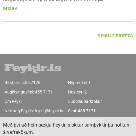
fjölskyldur.Lydía Einarsdóttir svæðisstjóri æskulýðsmála og
MEIRA
Karl Lúðvíksson íþróttakennari sjá um dagskrána.
YFIRLIT FRÉTTA
Ritstjórn:
455 7176
Nýprent ehf
Auglýsingasími:
455 7171
Hesteyri 2
Um Feyki
550 Sauðárkrókur
Netfang Feykis:
feykir@feykir.is
Sími:
455 7171
RSS
Netfang Nýprents:
Með því að heimsækja Feykir.is okkar samþykkir þú notkun
nyprent@nyprent.is
Auglýsingar
á vafrakökum.