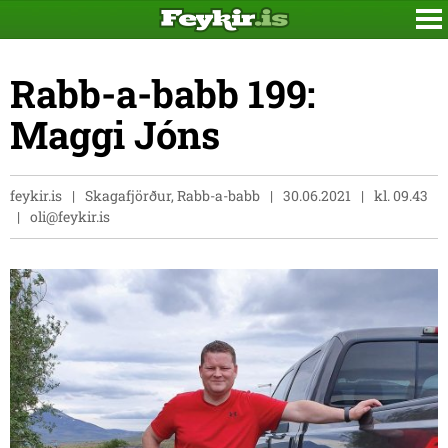
Rabb-a-babb 199:
Maggi Jóns
feykir.is
Skagafjörður, Rabb-a-babb
30.06.2021
kl. 09.43
oli@feykir.is