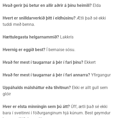
Hvað gerir þú betur en allir aðrir á þínu heimili?
Elda
Hvert er snilldarverkið þitt í eldhúsinu?
Ætli það sé ekki
tuddi með benna.
Hættulegasta helgarnammið?
Lakkrís
Hvernig er eggið best?
Í bernaise sósu.
Hvað fer mest í taugarnar á þér í fari þínu?
Ekkert
Hvað fer mest í taugarnar á þér í fari annarra?
Yfirgangur
Uppáhalds málsháttur eða tilvitnun?
Ekki er allt gull sem
glóir
Hver er elsta minningin sem þú átt?
Úff, ætli það sé ekki
bara í sveitinni í fóðurganginum hjá kúnum. Best geymdur