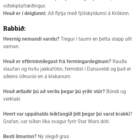
viðskiptafræðingur.
Hvað er í deiglunni:
Að flytja með fjölskyldunni á Krókinn.
Rabbið:
Hvernig nemandi varstu?
Tregur í taumi en þetta slapp allt
saman.
Hvað er eftirminnilegast frá fermingardeginum?
Rauða
slaufan og hvítu jakkafötin, fermdist í Danaveldi og það er
aðeins öðruvísi en á klakanum.
Hvað ætlaðir þú að verða þegar þú yrðir stór?
Bóndi og
verktaki
Hvert var uppáhalds leikfangið þitt þegar þú varst krakki
?
Grafan, var síðan líka svagur fyrir Star Wars dóti.
Besti ilmurinn?
Ný slegið gras