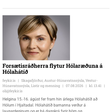
Cecilie Lillesoe Esbak Pedersen og Sandra Pedersen eru
tvíburar.
Forsætisráðherra flytur Hólaræðuna á
Hólahátíð
feykir.is
Skagafjörður, Austur-Húnavatnssýsla, Vestur-
Húnavatnssýsla, Listir og menning
07.08.2026
kl. 13.41
oli@feykir.is
Helgina 15.-16. ágúst fer fram hin árlega Hólahátíð að
Hólum í Hjaltadal. Hólahátíð barnanna verður á
laugardeginum og er þá dagskrá fyrir börn og