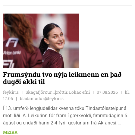
leiknum.
Frumsýndu tvo nýja leikmenn en það
dugði ekki til
feykir.is
Skagafjörður, Íþróttir, Lokað efni
07.08.2026
kl.
17.06
bladamadur@feykir.is
Í 13. umferð lengjudeildar kvenna tóku Tindastólsstelpur á
móti liði ÍA. Leikurinn fór fram í gærkvöldi, fimmtudaginn 6.
ágúst og endaði hann 2-4 fyrir gestunum frá Akranesi.
Tindastólsliðið frumsýndi tvo nýja leikmenn en þær dönsku
MEIRA