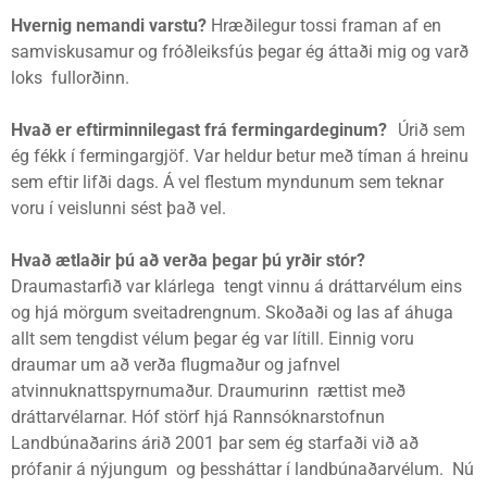
Hvernig nemandi varstu?
Hræðilegur tossi framan af en
samviskusamur og fróðleiksfús þegar ég áttaði mig og varð
loks fullorðinn.
Hvað er eftirminnilegast frá fermingardeginum?
Úrið sem
ég fékk í fermingargjöf. Var heldur betur með tíman á hreinu
sem eftir lifði dags. Á vel flestum myndunum sem teknar
voru í veislunni sést það vel.
Hvað ætlaðir þú að verða þegar þú yrðir stór?
Draumastarfið var klárlega tengt vinnu á dráttarvélum eins
og hjá mörgum sveitadrengnum. Skoðaði og las af áhuga
allt sem tengdist vélum þegar ég var lítill. Einnig voru
draumar um að verða flugmaður og jafnvel
atvinnuknattspyrnumaður. Draumurinn rættist með
dráttarvélarnar. Hóf störf hjá Rannsóknarstofnun
Landbúnaðarins árið 2001 þar sem ég starfaði við að
prófanir á nýjungum og þessháttar í landbúnaðarvélum. Nú