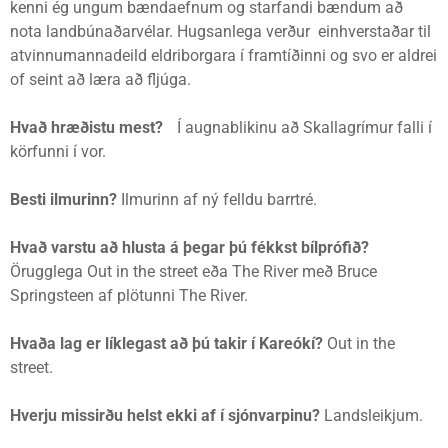
kenni ég ungum bændaefnum og starfandi bændum að
nota landbúnaðarvélar. Hugsanlega verður einhverstaðar til
atvinnumannadeild eldriborgara í framtíðinni og svo er aldrei
of seint að læra að fljúga.
Hvað hræðistu mest?
Í augnablikinu að Skallagrímur falli í
körfunni í vor.
Besti ilmurinn?
Ilmurinn af ný felldu barrtré.
Hvað varstu að hlusta á þegar þú fékkst bílprófið?
Örugglega Out in the street eða The River með Bruce
Springsteen af plötunni The River.
Hvaða lag er líklegast að þú takir í Kareókí?
Out in the
street.
Hverju missirðu helst ekki af í sjónvarpinu?
Landsleikjum.