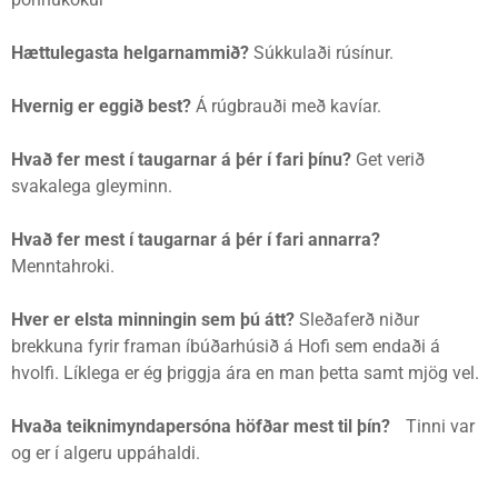
Hættulegasta helgarnammið?
Súkkulaði rúsínur.
Hvernig er eggið best?
Á rúgbrauði með kavíar.
Hvað fer mest í taugarnar á þér í fari þínu?
Get verið
svakalega gleyminn.
Hvað fer mest í taugarnar á þér í fari annarra?
Menntahroki.
Hver er elsta minningin sem þú átt?
Sleðaferð niður
brekkuna fyrir framan íbúðarhúsið á Hofi sem endaði á
hvolfi. Líklega er ég þriggja ára en man þetta samt mjög vel.
Hvaða teiknimyndapersóna höfðar mest til þín?
Tinni var
og er í algeru uppáhaldi.