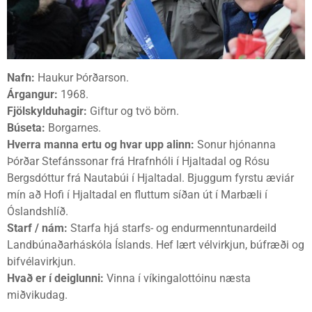
Nafn:
Haukur Þórðarson.
Árgangur:
1968.
Fjölskylduhagir:
Giftur og tvö börn.
Búseta:
Borgarnes.
Hverra manna ertu og hvar upp alinn:
Sonur hjónanna
Þórðar Stefánssonar frá Hrafnhóli í Hjaltadal og Rósu
Bergsdóttur frá Nautabúi í Hjaltadal. Bjuggum fyrstu æviár
mín að Hofi í Hjaltadal en fluttum síðan út í Marbæli í
Óslandshlíð.
Starf / nám:
Starfa hjá starfs- og endurmenntunardeild
Landbúnaðarháskóla Íslands. Hef lært vélvirkjun, búfræði og
bifvélavirkjun.
Hvað er í deiglunni:
Vinna í víkingalottóinu næsta
miðvikudag.