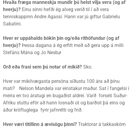
Hvaða fræga manneskja mundir þú helst vilja vera (og af
hverju)?
Einu sinni hefði ég alveg verið til í að vera
tenniskappinn Andre Agassi. Hann var jú giftur Gabrielu
Sabatini.
Hver er uppáhalds bókin þín og/eða rithöfundur (og af
hverju)?
Þessa dagana á ég erfitt með að gera upp á milli
Stefáns Mána og Jo Nesb
ø
Orð eða frasi sem þú notar of mikið?
Sko.
Hver var mikilvægasta persóna síðustu 100 ára að þínu
mati? Nelson Mandela var einstakur maður. Sat í fangelsi í
meira en tvo áratugi en bugaðist aldrei. Varð forseti Suður-
Afríku stuttu eftir að hann losnaði út og barðist þá eins og
áður kröftuglega fyrir jafnrétti og frið.
Hver væri titillinn á ævisögu þinni?
Traktorar á takkaskóm