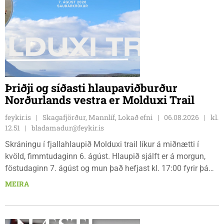
Þriðji og síðasti hlaupaviðburður
Norðurlands vestra er Molduxi Trail
feykir.is
Skagafjörður, Mannlíf, Lokað efni
06.08.2026
kl.
12.51
bladamadur@feykir.is
Skráningu í fjallahlaupið Molduxi trail líkur á miðnætti í
kvöld, fimmtudaginn 6. ágúst. Hlaupið sjálft er á morgun,
föstudaginn 7. ágúst og mun það hefjast kl. 17:00 fyrir þá
keppendur sem ætla sér 20 km em kl. 18:00 fyrir 12 km
MEIRA
hlauparana. Rásmarkið er fyrir aftan heimavist
fjölbrautaskólans en þar er líka komið í mark þannig
bæjarbúar og aðrir gestir eru hvött til þess að kíkja við og