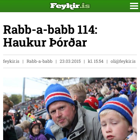
Rabb-a-babb 114:
Haukur Þórðar
feykir.is
Rabb-a-babb
23.03.2015
kl. 15.54
oli@feykir.is