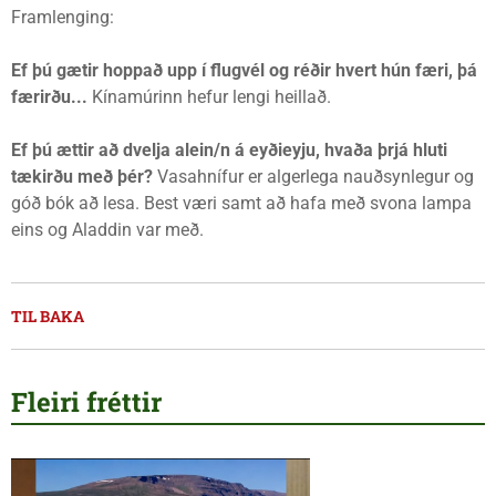
Framlenging:
Ef þú gætir hoppað upp í flugvél og réðir hvert hún færi, þá
færirðu...
Kínamúrinn hefur lengi heillað.
Ef þú ættir að dvelja alein/n á eyðieyju, hvaða þrjá hluti
tækirðu með þér?
Vasahnífur er algerlega nauðsynlegur og
góð bók að lesa. Best væri samt að hafa með svona lampa
eins og Aladdin var með.
TIL BAKA
Fleiri fréttir