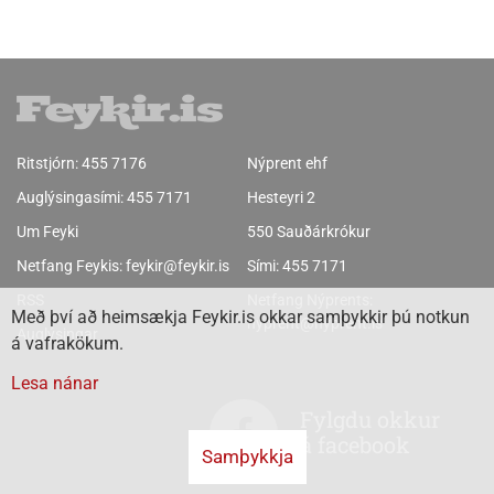
Ritstjórn:
455 7176
Nýprent ehf
Auglýsingasími:
455 7171
Hesteyri 2
Um Feyki
550 Sauðárkrókur
Netfang Feykis:
feykir@feykir.is
Sími:
455 7171
RSS
Netfang Nýprents:
Með því að heimsækja Feykir.is okkar samþykkir þú notkun
nyprent@nyprent.is
Auglýsingar
á vafrakökum.
Lesa nánar
Fylgdu okkur
á facebook
Samþykkja