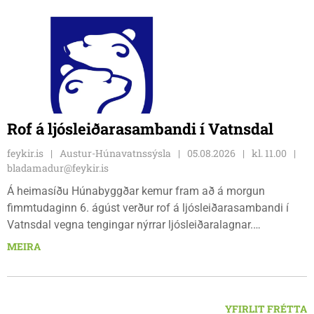
Rof á ljósleiðarasambandi í Vatnsdal
feykir.is
Austur-Húnavatnssýsla
05.08.2026
kl. 11.00
bladamadur@feykir.is
Á heimasíðu Húnabyggðar kemur fram að á morgun
fimmtudaginn 6. ágúst verður rof á ljósleiðarasambandi í
Vatnsdal vegna tengingar nýrrar ljósleiðaralagnar.
Ljósleiðarasambandið verður rofið á morgun fimmtudag
MEIRA
klukkan 9:00 í vestanverðum Vatnsdal.
YFIRLIT FRÉTTA