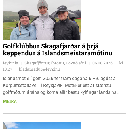
Golfklúbbur Skagafjarðar á þrjá
keppendur á Íslandsmeistaramótinu
feykir.is
Skagafjörður, Íþróttir, Lokað efni
06.08.2026
kl.
13.27
bladamadur@feykir.is
Íslandsmótið í golfi 2026 fer fram dagana 6.–9. ágúst á
Korpúlfsstaðavelli í Reykjavík. Mótið er eitt af stærstu
golfmótum ársins og koma allir bestu kylfingar landsins
saman til að sýna hæfileika sína. Golfklúbbur Skagafjarðar
MEIRA
sendir þrjár stelpur til leiks í ár: þær Önnu Karen Hjartardóttir,
Dagbjörtu Sísí Einarsdóttur, sem er nýkrýndur klúbbmeistari
GSS, og Unu Karen Guðmundsdóttur.