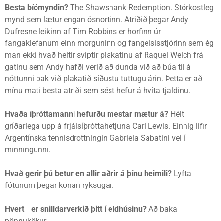
Besta bíómyndin?
The Shawshank Redemption. Stórkostleg
mynd sem lætur engan ósnortinn. Atriðið þegar Andy
Dufresne leikinn af Tim Robbins er horfinn úr
fangaklefanum einn morguninn og fangelsisstjórinn sem ég
man ekki hvað heitir sviptir plakatinu af Raquel Welch frá
gatinu sem Andy hafði verið að dunda við að búa til á
nóttunni bak við plakatið síðustu tuttugu árin. Þetta er að
mínu mati besta atriði sem sést hefur á hvíta tjaldinu.
Hvaða íþróttamanni hefurðu mestar mætur á?
Hélt
gríðarlega upp á frjálsíþróttahetjuna Carl Lewis. Einnig lifir
Argentínska tennisdrottningin Gabriela Sabatini vel í
minningunni.
Hvað gerir þú betur en allir aðrir á þínu heimili?
Lyfta
fótunum þegar konan ryksugar.
Hvert
er snilldarverkið þitt í eldhúsinu?
Að baka
pönnukökur