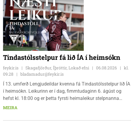
styðja hlauparana áfram.
Tindastólsstelpur fá lið ÍA í heimsókn
feykir.is
Skagafjörður, Íþróttir, Lokað efni
06.08.2026
kl.
09.28
bladamadur@feykir.is
Í 13. umferð Lengjudeildar kvenna fá Tindastólsstelpur lið ÍA
í heimsókn. Leikurinn er í dag, fimmtudaginn 6. ágúst og
hefst kl. 18:00 og er þetta fyrsti heimaleikur stelpnanna
síðan 18. júlí. Spáin fyrir leikinn er fín, lítil háttar rigning og
MEIRA
tíu gráðu hiti, þannig að það er um að gera að klæða sig eftir
veðri og skella sér á völlinn.