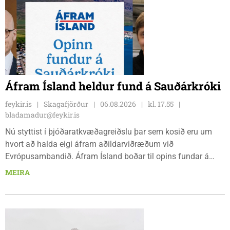
Áfram Ísland heldur fund á Sauðárkróki
feykir.is
Skagafjörður
06.08.2026
kl. 17.55
bladamadur@feykir.is
Nú styttist í þjóðaratkvæðagreiðslu þar sem kosið eru um
hvort að halda eigi áfram aðildarviðræðum við
Evrópusambandið. Áfram Ísland boðar til opins fundar á
Frímúrarasalnum Borgarmýri 1 á Sauðarkróki, laugardaginn
MEIRA
8. ágúst kl. 17:30. Fundurinn er öllum opinn en skráning er
nauðsynleg.