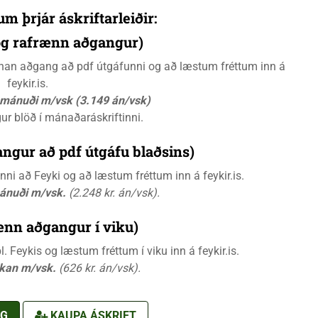
um þrjár áskriftarleiðir:
 og rafrænn aðgangur)
rænan aðgang að pdf útgáfunni og að læstum fréttum inn á
feykir.is.
á mánuði m/vsk (3.149 án/vsk)
gur blöð í mánaðaráskriftinni.
ngur að pdf útgáfu blaðsins)
i að Feyki og að læstum fréttum inn á feykir.is.
mánuði m/vsk.
(2.248 kr. án/vsk).
ænn aðgangur í viku)
 Feykis og læstum fréttum í viku inn á feykir.is.
ikan m/vsk.
(626 kr. án/vsk).
NG
KAUPA ÁSKRIFT