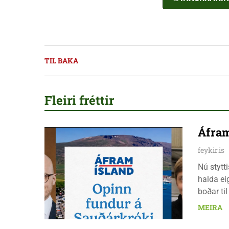
TIL BAKA
Fleiri fréttir
Áfram
feykir.is
Nú stytt
halda ei
boðar ti
laugarda
MEIRA
er nauðs