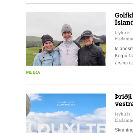
Golfk
Íslan
feykir.is
bladamad
Íslandsm
Korpúlfs
ársins o
hæfileika
MEIRA
ár: þær 
nýkrýndu
Þriðj
vestr
feykir.is
bladamad
Skráningu