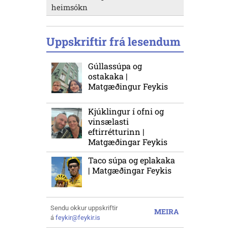
heimsókn
Uppskriftir frá lesendum
Gúllassúpa og
ostakaka |
Matgæðingur Feykis
Kjúklingur í ofni og
vinsælasti
eftirrétturinn |
Matgæðingar Feykis
Taco súpa og eplakaka
| Matgæðingar Feykis
Sendu okkur uppskriftir
MEIRA
á
feykir@feykir.is