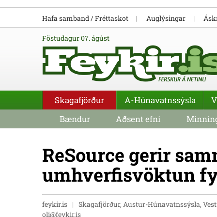
Hafa samband / Fréttaskot
Auglýsingar
Áskr
föstudagur 07. ágúst
Skagafjörður
A-Húnavatnssýsla
V
Bændur
Aðsent efni
Minning
ReSource gerir sam
umhverfisvöktun fy
feykir.is
Skagafjörður, Austur-Húnavatnssýsla, Ves
oli@feykir.is