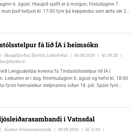
ginn 6. ágúst. Hlaupið sjálft er á morgun, föstudaginn 7.
 mun það hefjast kl. 17:00 fyrir þá keppendur sem ætla sér 20
. 18:00 fyrir 12 km hlauparana. Rásmarkið er fyrir aftan
t fjölbrautaskólans en þar er líka komið í mark þannig
 og aðrir gestir eru hvött til þess að kíkja við og styðja
ana áfram.
stólsstelpur fá lið ÍA í heimsókn
Skagafjörður, Íþróttir, Lokað efni
06.08.2026
kl. 09.28
ur@feykir.is
ferð Lengjudeildar kvenna fá Tindastólsstelpur lið ÍA í
. Leikurinn er í dag, fimmtudaginn 6. ágúst og hefst kl. 18:00
ta fyrsti heimaleikur stelpnanna síðan 18. júlí. Spáin fyrir
r fín, lítil háttar rigning og tíu gráðu hiti, þannig að það er um
ð klæða sig eftir veðri og skella sér á völlinn.
 ljósleiðarasambandi í Vatnsdal
Austur-Húnavatnssýsla
05.08.2026
kl. 11.00