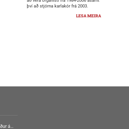
að vera organisti frá 1984-2006 ásamt
því að stjórna karlakór frá 2003.
LESA MEIRA
ður á