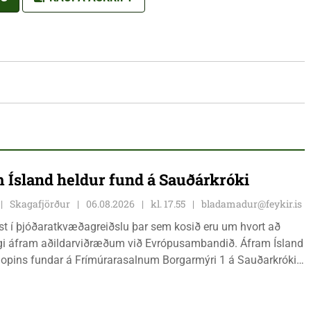
 Ísland heldur fund á Sauðárkróki
Skagafjörður
06.08.2026
kl. 17.55
bladamadur@feykir.is
ist í þjóðaratkvæðagreiðslu þar sem kosið eru um hvort að
gi áfram aðildarviðræðum við Evrópusambandið. Áfram Ísland
l opins fundar á Frímúrarasalnum Borgarmýri 1 á Sauðarkróki,
ginn 8. ágúst kl. 17:30. Fundurinn er öllum opinn en skráning
ynleg.