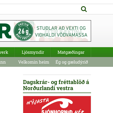
verk
Ljósmyndir
Matgæðingar
inn
Velkomin heim
Ég og gæludýrið
Dagskrár- og fréttablöð á
Norðurlandi vestra