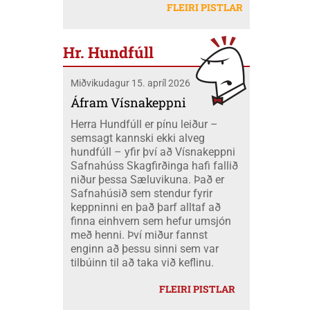
létu sig ekki vanta þangað og fóru átta
Mobeck kl. 15:00. Auk þess verður boðið
FLEIRI PISTLAR
peningum. Væri ekki nær að nota þá
skátar úr okkar félagi á mótið ásamt
upp á þátttökugjörninginn
fjármuni hér innanlands?
tveimur farastjórum þeim Hildi og Emil.
JÖKLAMJÓLK; krydd í straumi eftir
Við áttum einnig fólk í fjölskyldubúðum,
Borghildi Óskarsdóttur, Ósk
Hr. Hundfúll
fengum aukahendur til að aðstoða í
Vilhjálmsdóttur og Huldu Ragnhildi
"matartjaldinu" og síðan komu margir úr
Hjálmarsdóttur, kl.16:00.
Miðvikudagur 15. apríl 2026
félaginu okkar í heimsókn til okkar á
opna deginum. Landsmót skáta er
Áfram Vísnakeppni
stærsti viðburður skátahreyfingarinnar
Herra Hundfúll er pínu leiður –
og voru að þessu sinni um 1100
semsagt kannski ekki alveg
þátttakendur frá fjöldamörgum þjóðum
hundfúll – yfir því að Vísnakeppni
en flestir af erlendu skátunum komu frá
Safnahúss Skagfirðinga hafi fallið
Kanada eða um 400 skátar.
niður þessa Sæluvikuna. Það er
Safnahúsið sem stendur fyrir
keppninni en það þarf alltaf að
finna einhvern sem hefur umsjón
með henni. Því miður fannst
enginn að þessu sinni sem var
tilbúinn til að taka við keflinu.
FLEIRI PISTLAR