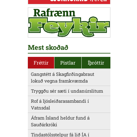
Mest skoðað
Fréttir
Pistlar
Íþróttir
Gangstétt á Skagfirðingabraut
lokuð vegna framkvæmda
Tryggðu sér sæti í undanúrslitum
Rof á ljósleiðarasambandi í
Vatnsdal
Áfram Ísland heldur fund á
Sauðárkróki
Tindastólsstelpur fá lið ÍA í