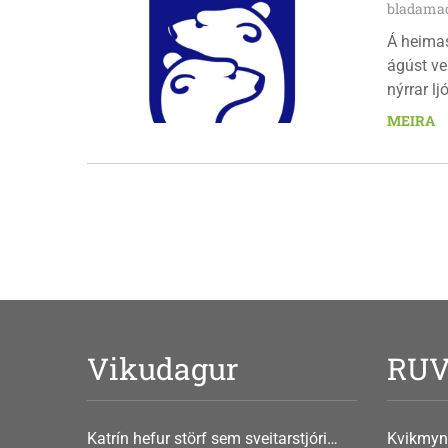
bladamad
Á heima
ágúst ve
nýrrar l
fimmtuda
MEIRA
Vikudagur
RU
Katrín hefur störf sem sveitarstjóri
Kvikmyn