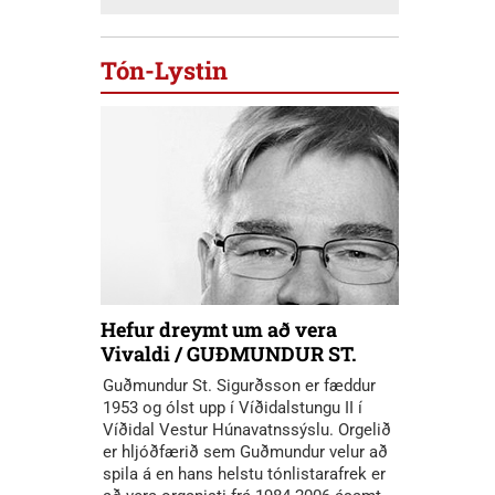
Tón-Lystin
Hefur dreymt um að vera
Vivaldi / GUÐMUNDUR ST.
Guðmundur St. Sigurðsson er fæddur
1953 og ólst upp í Víðidalstungu II í
Víðidal Vestur Húnavatnssýslu. Orgelið
er hljóðfærið sem Guðmundur velur að
spila á en hans helstu tónlistarafrek er