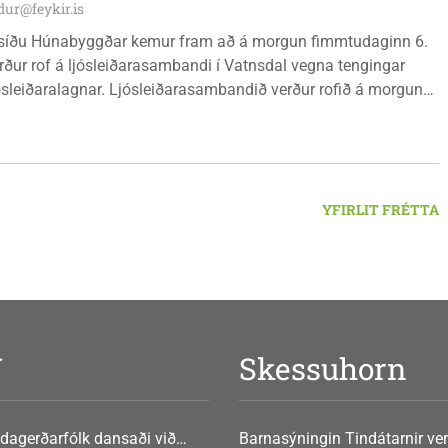
ur@feykir.is
síðu Húnabyggðar kemur fram að á morgun fimmtudaginn 6.
rður rof á ljósleiðarasambandi í Vatnsdal vegna tengingar
jósleiðaralagnar. Ljósleiðarasambandið verður rofið á morgun
g klukkan 9:00 í vestanverðum Vatnsdal.
YFIRLIT FRÉTTA
V
Skessuhorn
dagerðarfólk dansaði við
Barnasýningin Tindátarnir ver