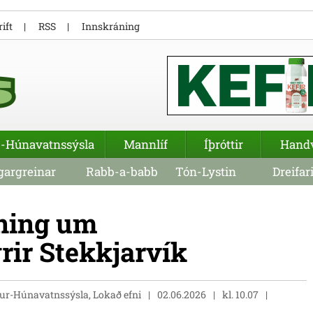
ift
RSS
Innskráning
-Húnavatnssýsla
Mannlíf
Íþróttir
Hand
argreinar
Rabb-a-babb
Tón-Lystin
Dreifar
ning um
rir Stekkjarvík
tur-Húnavatnssýsla, Lokað efni
02.06.2026
kl. 10.07