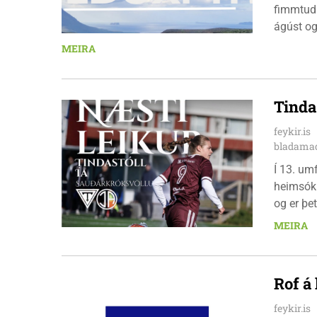
fimmtuda
ágúst og
km em kl
MEIRA
heimavis
bæjarbúar
hlaupar
Tinda
feykir.is
bladamad
Í 13. um
heimsókn
og er þet
leikinn e
MEIRA
að gera a
Rof á
feykir.is