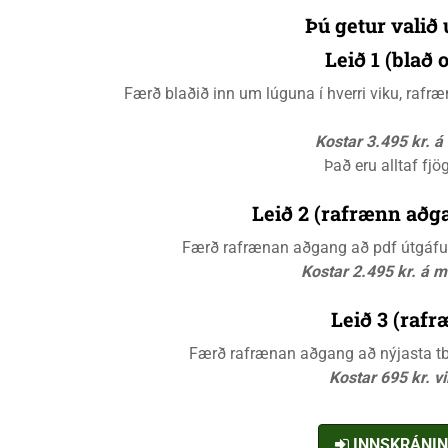
Þú getur valið 
Leið 1 (blað
Færð blaðið inn um lúguna í hverri viku, raf
Kostar 3.495 kr. 
Það eru alltaf fjö
Leið 2 (rafrænn aðga
Færð rafrænan aðgang að pdf útgáfunn
Kostar 2.495 kr. á 
Leið 3 (rafr
Færð rafrænan aðgang að nýjasta tbl.
Kostar 695 kr. v
INNSKRÁNI