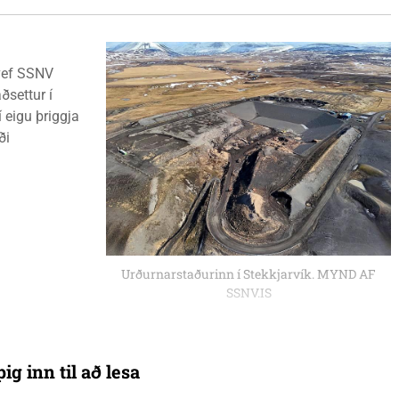
 vef SSNV
ðsettur í
 eigu þriggja
ði
Urðurnarstaðurinn í Stekkjarvík. MYND AF
SSNV.IS
ig inn til að lesa