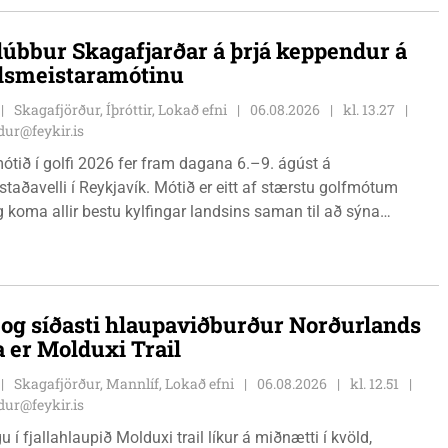
lúbbur Skagafjarðar á þrjá keppendur á
dsmeistaramótinu
Skagafjörður, Íþróttir, Lokað efni
06.08.2026
kl. 13.27
ur@feykir.is
ótið í golfi 2026 fer fram dagana 6.–9. ágúst á
staðavelli í Reykjavík. Mótið er eitt af stærstu golfmótum
g koma allir bestu kylfingar landsins saman til að sýna
 sína. Golfklúbbur Skagafjarðar sendir þrjár stelpur til leiks í
Önnu Karen Hjartardóttir, Dagbjörtu Sísí Einarsdóttur, sem er
r klúbbmeistari GSS, og Unu Karen Guðmundsdóttur.
i og síðasti hlaupaviðburður Norðurlands
a er Molduxi Trail
Skagafjörður, Mannlíf, Lokað efni
06.08.2026
kl. 12.51
ur@feykir.is
 í fjallahlaupið Molduxi trail líkur á miðnætti í kvöld,