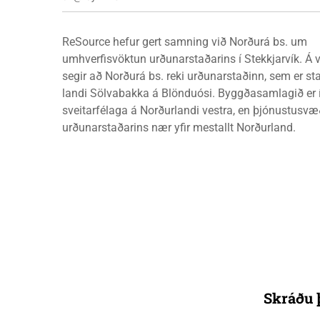
ReSource hefur gert samning við Norðurá bs. um
umhverfisvöktun urðunarstaðarins í Stekkjarvík. Á
segir að Norðurá bs. reki urðunarstaðinn, sem er sta
landi Sölvabakka á Blönduósi. Byggðasamlagið er í
sveitarfélaga á Norðurlandi vestra, en þjónustusvæ
urðunarstaðarins nær yfir mestallt Norðurland.
Skráðu þ