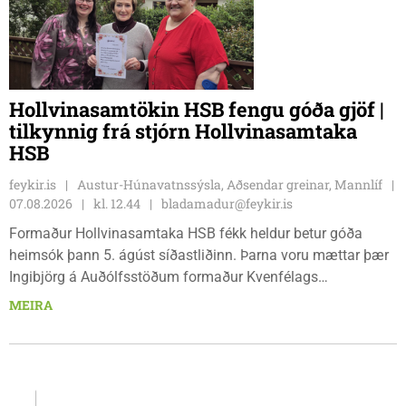
Hollvinasamtökin HSB fengu góða gjöf |
tilkynnig frá stjórn Hollvinasamtaka
HSB
feykir.is
Austur-Húnavatnssýsla, Aðsendar greinar, Mannlíf
07.08.2026
kl. 12.44
bladamadur@feykir.is
Formaður Hollvinasamtaka HSB fékk heldur betur góða
heimsók þann 5. ágúst síðastliðinn. Þarna voru mættar þær
Ingibjörg á Auðólfsstöðum formaður Kvenfélags
Bólstaðarhlíðarhrepps og Guðrún á Auðkúlu formaður
MEIRA
Kvenfélags Svínavatnshrepps. Afhentu þær Sigurlaugu Þóru
gjafabréf að upphæð kr: 737.800 upp í kaup á
höggbylgjutæki í aðstöðu sjúkraþjálfara.