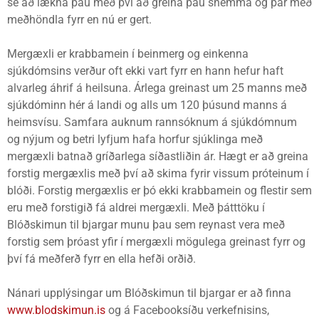
sé að lækna þau með því að greina þau snemma og þar með
meðhöndla fyrr en nú er gert.
Mergæxli er krabbamein í beinmerg og einkenna
sjúkdómsins verður oft ekki vart fyrr en hann hefur haft
alvarleg áhrif á heilsuna. Árlega greinast um 25 manns með
sjúkdóminn hér á landi og alls um 120 þúsund manns á
heimsvísu. Samfara auknum rannsóknum á sjúkdómnum
og nýjum og betri lyfjum hafa horfur sjúklinga með
mergæxli batnað gríðarlega síðastliðin ár. Hægt er að greina
forstig mergæxlis með því að skima fyrir vissum próteinum í
blóði. Forstig mergæxlis er þó ekki krabbamein og flestir sem
eru með forstigið fá aldrei mergæxli. Með þátttöku í
Blóðskimun til bjargar munu þau sem reynast vera með
forstig sem þróast yfir í mergæxli mögulega greinast fyrr og
því fá meðferð fyrr en ella hefði orðið.
Nánari upplýsingar um Blóðskimun til bjargar er að finna
www.blodskimun.is
og á Facebooksíðu verkefnisins,