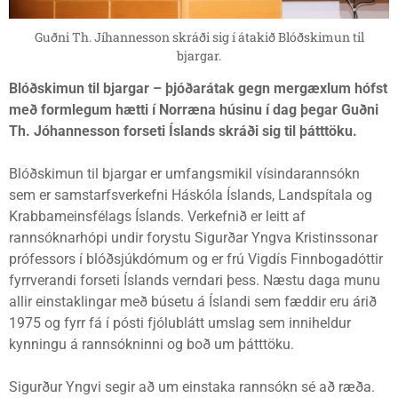
Guðni Th. Jíhannesson skráði sig í átakið Blóðskimun til
bjargar.
Blóðskimun til bjargar – þjóðarátak gegn mergæxlum hófst
með formlegum hætti í Norræna húsinu í dag þegar Guðni
Th. Jóhannesson forseti Íslands skráði sig til þátttöku.
Blóðskimun til bjargar er umfangsmikil vísindarannsókn
sem er samstarfsverkefni Háskóla Íslands, Landspítala og
Krabbameinsfélags Íslands. Verkefnið er leitt af
rannsóknarhópi undir forystu Sigurðar Yngva Kristinssonar
prófessors í blóðsjúkdómum og er frú Vigdís Finnbogadóttir
fyrrverandi forseti Íslands verndari þess. Næstu daga munu
allir einstaklingar með búsetu á Íslandi sem fæddir eru árið
1975 og fyrr fá í pósti fjólublátt umslag sem inniheldur
kynningu á rannsókninni og boð um þátttöku.
Sigurður Yngvi segir að um einstaka rannsókn sé að ræða.