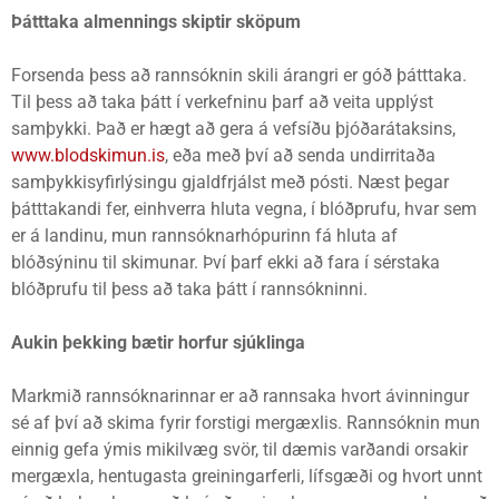
Þátttaka almennings skiptir sköpum
Forsenda þess að rannsóknin skili árangri er góð þátttaka.
Til þess að taka þátt í verkefninu þarf að veita upplýst
samþykki. Það er hægt að gera á vefsíðu þjóðarátaksins,
www.blodskimun.is
, eða með því að senda undirritaða
samþykkisyfirlýsingu gjaldfrjálst með pósti. Næst þegar
þátttakandi fer, einhverra hluta vegna, í blóðprufu, hvar sem
er á landinu, mun rannsóknarhópurinn fá hluta af
blóðsýninu til skimunar. Því þarf ekki að fara í sérstaka
blóðprufu til þess að taka þátt í rannsókninni.
Aukin þekking bætir horfur sjúklinga
Markmið rannsóknarinnar er að rannsaka hvort ávinningur
sé af því að skima fyrir forstigi mergæxlis. Rannsóknin mun
einnig gefa ýmis mikilvæg svör, til dæmis varðandi orsakir
mergæxla, hentugasta greiningarferli, lífsgæði og hvort unnt