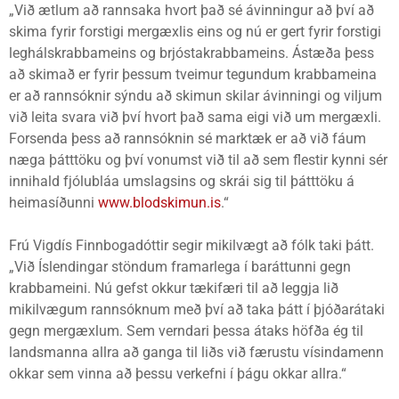
„Við ætlum að rannsaka hvort það sé ávinningur að því að
skima fyrir forstigi mergæxlis eins og nú er gert fyrir forstigi
leghálskrabbameins og brjóstakrabbameins. Ástæða þess
að skimað er fyrir þessum tveimur tegundum krabbameina
er að rannsóknir sýndu að skimun skilar ávinningi og viljum
við leita svara við því hvort það sama eigi við um mergæxli.
Forsenda þess að rannsóknin sé marktæk er að við fáum
næga þátttöku og því vonumst við til að sem flestir kynni sér
innihald fjólubláa umslagsins og skrái sig til þátttöku á
heimasíðunni
www.blodskimun.is
.“
Frú Vigdís Finnbogadóttir segir mikilvægt að fólk taki þátt.
„Við Íslendingar stöndum framarlega í baráttunni gegn
krabbameini. Nú gefst okkur tækifæri til að leggja lið
mikilvægum rannsóknum með því að taka þátt í þjóðarátaki
gegn mergæxlum. Sem verndari þessa átaks höfða ég til
landsmanna allra að ganga til liðs við færustu vísindamenn
okkar sem vinna að þessu verkefni í þágu okkar allra.“