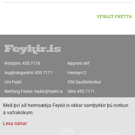
svæðinu er verið að þróa orkuverkefni og nýsköpun.
YFIRLIT FRÉTTA
Ritstjórn:
455 7176
Nýprent ehf
Auglýsingasími:
455 7171
Hesteyri 2
Um Feyki
550 Sauðárkrókur
Netfang Feykis:
feykir@feykir.is
Sími:
455 7171
RSS
Netfang Nýprents:
Með því að heimsækja Feykir.is okkar samþykkir þú notkun
nyprent@nyprent.is
Auglýsingar
á vafrakökum.
Lesa nánar
Fylgdu okkur