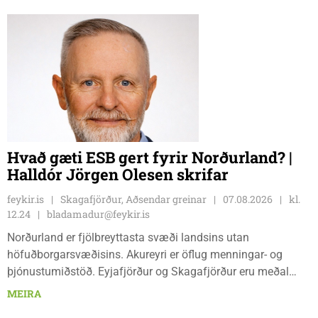
daga, kl. 09:00 - 15:00. Hvammstanga, ráðhúsi Húnaþings
vestra að Hvammstangabraut 5, Hvammstanga, mánudaga -
fimmtudaga kl. 10:00 - 14:00 og föstudaga kl. 10:00 - 12:00.
Skagaströnd, stjórnsýsluhúsi að Túnbraut 1-3, Skagaströnd,
mánudaga - fimmtudaga kl. 09:00 - 12:00 og 13:00 - 15:00,
frá og með mánudeginum 17. ágúst 2026.
Hvað gæti ESB gert fyrir Norðurland? |
Halldór Jörgen Olesen skrifar
feykir.is
Skagafjörður, Aðsendar greinar
07.08.2026
kl.
12.24
bladamadur@feykir.is
Norðurland er fjölbreyttasta svæði landsins utan
höfuðborgarsvæðisins. Akureyri er öflug menningar- og
þjónustumiðstöð. Eyjafjörður og Skagafjörður eru meðal
bestu landbúnaðarsvæða landsins. Dalvík, Siglufjörður og
MEIRA
Húsavík byggja á sjávarútvegi og ferðaþjónustu. Og víða á