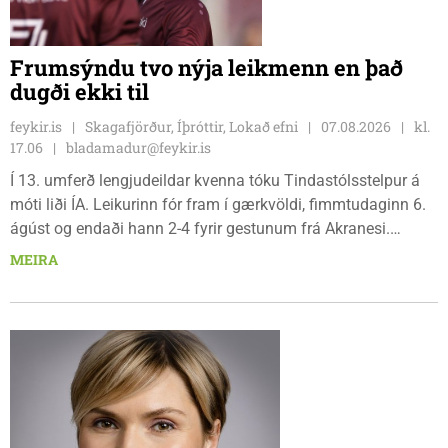
Frumsýndu tvo nýja leikmenn en það
dugði ekki til
feykir.is
Skagafjörður, Íþróttir, Lokað efni
07.08.2026
kl.
17.06
bladamadur@feykir.is
Í 13. umferð lengjudeildar kvenna tóku Tindastólsstelpur á
móti liði ÍA. Leikurinn fór fram í gærkvöldi, fimmtudaginn 6.
ágúst og endaði hann 2-4 fyrir gestunum frá Akranesi.
Tindastólsliðið frumsýndi tvo nýja leikmenn en þær dönsku
MEIRA
Cecilie Lillesoe Esbak Pedersen og Sandra Pedersen eru
tvíburar.