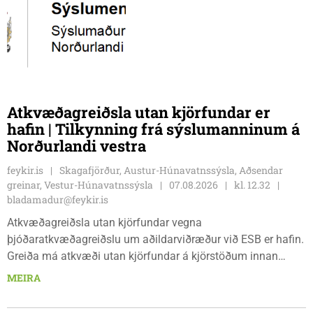
Atkvæðagreiðsla utan kjörfundar er
hafin | Tilkynning frá sýslumanninum á
Norðurlandi vestra
feykir.is
Skagafjörður, Austur-Húnavatnssýsla, Aðsendar
greinar, Vestur-Húnavatnssýsla
07.08.2026
kl. 12.32
bladamadur@feykir.is
Atkvæðagreiðsla utan kjörfundar vegna
þjóðaratkvæðagreiðslu um aðildarviðræður við ESB er hafin.
Greiða má atkvæði utan kjörfundar á kjörstöðum innan
umdæmisins sem hér segir: Blönduósi, aðalskrifstofu,
MEIRA
Hnjúkabyggð 33, Blönduósi, virka daga, kl. 09:00 - 15:00.
Sauðárkróki, sýsluskrifstofu, Suðurgötu 1, Sauðárkróki, virka