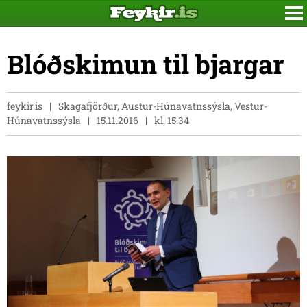
Blóðskimun til bjargar
feykir.is
Skagafjörður, Austur-Húnavatnssýsla, Vestur-
Húnavatnssýsla
15.11.2016
kl. 15.34