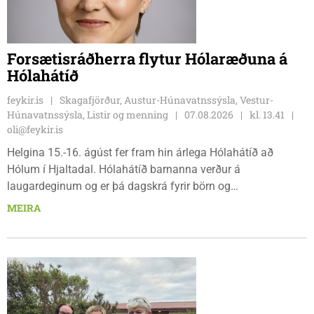
Forsætisráðherra flytur Hólaræðuna á
Hólahátíð
feykir.is
Skagafjörður, Austur-Húnavatnssýsla, Vestur-
Húnavatnssýsla, Listir og menning
07.08.2026
kl. 13.41
oli@feykir.is
Helgina 15.-16. ágúst fer fram hin árlega Hólahátíð að
Hólum í Hjaltadal. Hólahátíð barnanna verður á
laugardeginum og er þá dagskrá fyrir börn og
fjölskyldur.Lydía Einarsdóttir svæðisstjóri æskulýðsmála og
MEIRA
Karl Lúðvíksson íþróttakennari sjá um dagskrána.