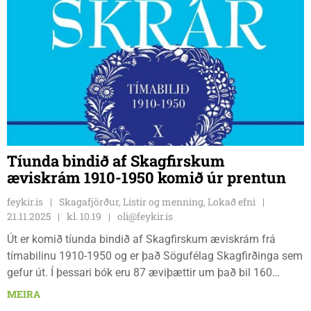
Tíunda bindið af Skagfirskum
æviskrám 1910-1950 komið úr prentun
feykir.is
Skagafjörður, Listir og menning, Lokað efni
21.11.2025
kl. 10.19
oli@feykir.is
Út er komið tíunda bindið af Skagfirskum æviskrám frá
tímabilinu 1910-1950 og er það Sögufélag Skagfirðinga sem
gefur út. Í þessari bók eru 87 æviþættir um það bil 160
einstaklinga. Eru þá samtals komir 952 æviskrárþættir frá
MEIRA
fyrrgreindu tímabili. Þeirri reglu hefur ævinlega verið haldið