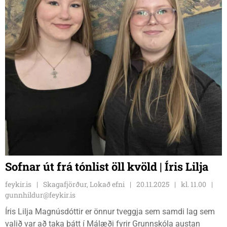
Sofnar út frá tónlist öll kvöld | Íris Lilja
feykir.is
Skagafjörður, Lokað efni
20.11.2025
kl. 11.00
gunnhildur@feykir.is
Íris Lilja Magnúsdóttir er önnur tveggja sem samdi lag sem
valið var að taka þátt í Málæði fyrir Grunnskóla austan