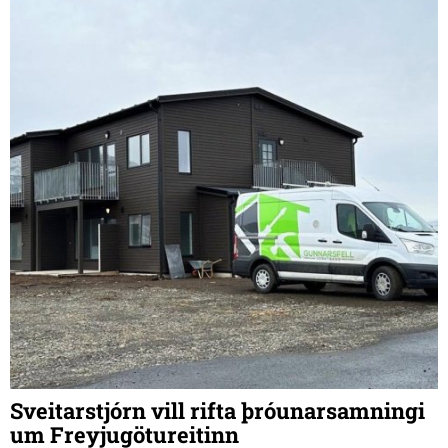
Sveitarstjórn vill rifta þróunarsamningi
um Freyjugötureitinn