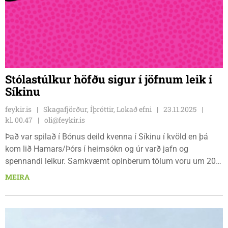
Stólastúlkur höfðu sigur í jöfnum leik í
Síkinu
feykir.is
Skagafjörður, Íþróttir, Lokað efni
23.11.2025
kl. 00.47
oli@feykir.is
Það var spilað í Bónus deild kvenna í Síkinu í kvöld en þá
kom lið Hamars/Þórs í heimsókn og úr varð jafn og
spennandi leikur. Samkvæmt opinberum tölum voru um 200
áhorfendur í Síkinu á þessum botnslag en leikurinn skipti
MEIRA
miklu máli fyrir bæði lið. Gestirnir voru án sigurs en
Stólastúlkur höfðu unnið einn leik áður en kom að þessum.
Það fór svo að heimaliðið náði að landa sigri með góðri
frammistöðu í fjórða leikhluta. Lokatölur 80-78.