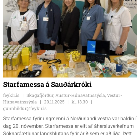
Starfamessa á Sauðárkróki
feykir.is
Skagafjörður, Austur-Húnavatnssýsla, Vestur-
Húnavatnssýsla
20.11.2025
kl. 13.30
gunnhildur@feykir.is
Starfamessa fyrir ungmenni á Norðurlandi vestra var haldin í
dag 20. nóvember. Starfamessa er eitt af áhersluverkefnum
Sóknaráætlunar landshlutans fyrir árið sem er að líða. Þetta