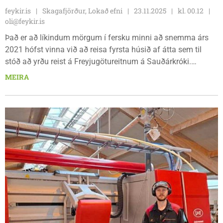
feykir.is
Skagafjörður, Lokað efni
23.11.2025
kl. 00.12
oli@feykir.is
Það er að líkindum mörgum í fersku minni að snemma árs
2021 hófst vinna við að reisa fyrsta húsið af átta sem til
stóð að yrðu reist á Freyjugötureitnum á Sauðárkróki.
Reiturinn, þar sem bifreiðaverkstæði KS stóð áður, átti að
MEIRA
vera fullbyggður á tíu árum. Samningur Skagafjarðar og
Hrafnshóls og Bæjartúns þar að lútandi var gerður árið áður
en nú er málum þannig háttað að aðeins þetta eina hús var
reist, en íbúðirnar voru loks leigðar út fyrri part ársins 2025,
og félögin tvö sem hugðust standa að uppbyggingunni eru
gjaldþrota.