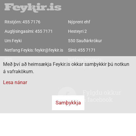
Ritstjórn:
455 7176
Nýprent ehf
Auglýsingasími:
455 7171
Hesteyri 2
Um Feyki
550 Sauðárkrókur
Netfang Feykis:
feykir@feykir.is
Sími:
455 7171
RSS
Netfang Nýprents:
Með því að heimsækja Feykir.is okkar samþykkir þú notkun
nyprent@nyprent.is
Auglýsingar
á vafrakökum.
Lesa nánar
Fylgdu okkur
á facebook
Samþykkja