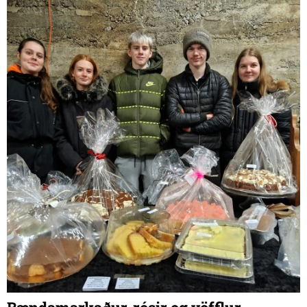
lærði líka vélstjórn og járnsmíði og Ásdís er að ljúka námi
sem viðurkenndur bókari. Þau eiga börnin Eyþór Smára tíu
ára, Ingunni Ósk sjö ára og Sævar Helga tveggja ára.
Foreldrar Kristins búa líka á jörðinni en það eru þau Sævar
Einarsson og Unnur Sævarsdóttir.