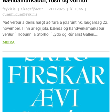
Bændamarkaður, rósir og vöfflur
feykir.is
Skagafjörður
21.11.2025
kl. 10.55
gunnhildur@feykir.is
Það verður aldeilis hægt að fara á jólarúnt nk. laugardag 22.
nóvember. Hinn árlegi jóla, bænda og handverksmarkaður
verður í Hlöðunni á Stórhól í Lýdó og Rúnalist Gallerí,
kaffihúsið Starrastöðum og handverks og sölubasar
MEIRA
dagdvalar aldraðra er meðal þess sem um er að vera í
firðinum.