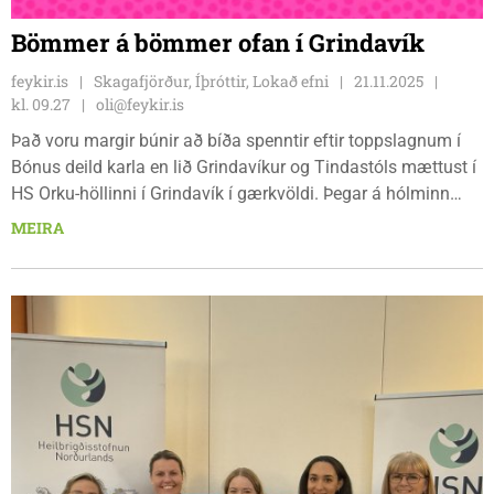
Bömmer á bömmer ofan í Grindavík
feykir.is
Skagafjörður, Íþróttir, Lokað efni
21.11.2025
kl. 09.27
oli@feykir.is
Það voru margir búnir að bíða spenntir eftir toppslagnum í
Bónus deild karla en lið Grindavíkur og Tindastóls mættust í
HS Orku-höllinni í Grindavík í gærkvöldi. Þegar á hólminn
kom var það bara annað liðið sem spilaði eins og topplið og
MEIRA
það kom því miður í hlut Tindastóls að valda sínum
stuðningsmönnum miklum vonbrigðum eins og sjá mátti á
gráti og gnýstran tanna á samfélagsmiðlum. Heimamenn
uppskáru afar öruggan 16 stiga sigur, 91-75, en þó höfðu
gestirnir náð að laga stöðuna í lokafjórðungnum.