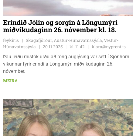
Erindið Jólin og sorgin á Löngumýri
miðvikudaginn 26. nóvember kl. 18.
feykir.is
Skagafjörður, Austur-Húnavatnssýsla, Vestur-
Húnavatnssýsla
20.11.2025
kl. 11.42
klara@nyprent.is
Þau leiðu mistök urðu að röng auglýsing var sett í Sjónhorn
vikunnar fyrir erindi á Löngumýri miðvikudaginn 26.
nóvember.
MEIRA