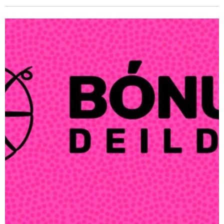
að birta ekki æviskrár fólks meðan það er lífs, þótt í
allnokkrum tilfellum hafi einstaklingarnir sjálfir gefið
upplýsingar um lífsferlil sinn, er síðar voru svo notaðar.