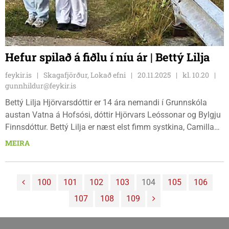
Hefur spilað á fiðlu í níu ár | Bettý Lilja
feykir.is
Skagafjörður, Lokað efni
20.11.2025
kl. 10.20
gunnhildur@feykir.is
Bettý Lilja Hjörvarsdóttir er 14 ára nemandi í Grunnskóla
austan Vatna á Hofsósi, dóttir Hjörvars Leóssonar og Bylgju
Finnsdóttur. Bettý Lilja er næst elst fimm systkina, Camilla
Líf er elst, þá Bettý Lilja svo Myrra Rós, Dalía Sif og yngstur
MEIRA
er Bernharð Leó. Fjölskyldan býr á kúabúi á Laufkoti í
Hjaltadal. Bettý Lilja er önnur tveggja sem samdi lag sem var
valið til að taka þátt í Málæði fyrir Grunnskóla austan Vatna
100
101
102
103
104
105
106
en þetta er annað árið í röð sem skólinn er valinn með lag til
107
108
109
að taka þátt. Lagið heitir Aftur heim og er nú komið út og
hægt að hlusta á það á streymisveitu Spotify.