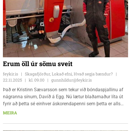
Erum öll úr sömu sveit
feykir.is
Skagafjörður, Lokað efni, Hvað segja bændur?
22.11.2025
kl. 09.00
gunnhildur@feykir.is
Það er Kristinn Sævarsson sem tekur við bóndaspjallinu af
nágranna sínum, Davíð á Egg. Nú lætur blaðamaður líta út
fyrir að þetta sé einhver áskorendapenni sem þetta er alls
ekki heldur ræður tilviljunin ein. Kristinn er bóndi á Hamri í
MEIRA
Hegranesi ásamt spúsu sinni, Ásdísi Helgu Arnarsdóttur. Þau
eru bæði menntaðir búfræðingar frá Hvanneyri, Kristinn