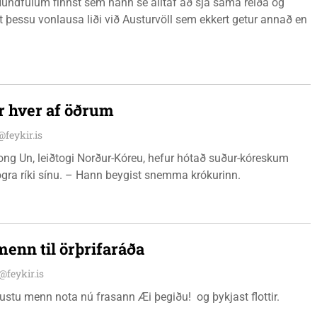
Hundfúlum finnst sem hann sé alltaf að sjá sama reiða og
út þessu vonlausa liði við Austurvöll sem ekkert getur annað en
ir hver af öðrum
@feykir.is
ng Un, leiðtogi Norður-Kóreu, hefur hótað suður-kóreskum
ögra ríki sínu. – Hann beygist snemma krókurinn.
 menn til örþrifaráða
i@feykir.is
ustu menn nota nú frasann Æi þegiðu! og þykjast flottir.