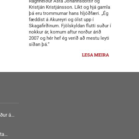
Ragnheiður Ásta Jóhannsdóttir og
Kristján Kristjánsson. Líkt og hjá gamla
þá eru trommurnar hans hljóðfæri. „Ég
fæddist á Akureyri og ólst upp í
Skagafirðinum. Fjölskyldan flutti suður í
nokkur ár, komum aftur norður árið
2007 og hér hef ég verið að mestu leyti
síðan þá.“
LESA MEIRA
ður á
nlist
ta