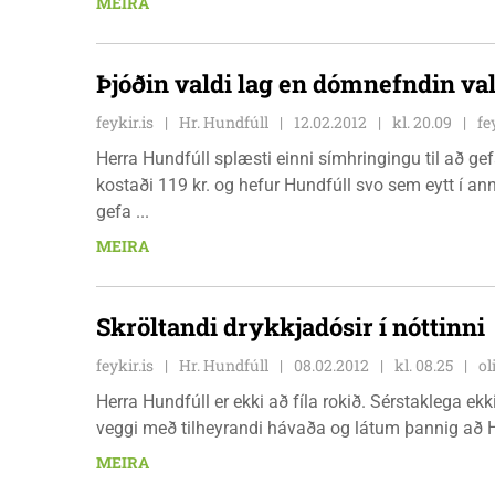
MEIRA
Þjóðin valdi lag en dómnefndin va
feykir.is
Hr. Hundfúll
12.02.2012
kl. 20.09
fe
Herra Hundfúll splæsti einni símhringingu til að ge
kostaði 119 kr. og hefur Hundfúll svo sem eytt í ann
gefa ...
MEIRA
Skröltandi drykkjadósir í nóttinni
feykir.is
Hr. Hundfúll
08.02.2012
kl. 08.25
ol
Herra Hundfúll er ekki að fíla rokið. Sérstaklega ekk
veggi með tilheyrandi hávaða og látum þannig að H
MEIRA