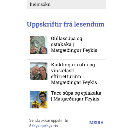
heimsókn
Uppskriftir frá lesendum
Gúllassúpa og
ostakaka |
Matgæðingur Feykis
Kjúklingur í ofni og
vinsælasti
eftirrétturinn |
Matgæðingar Feykis
Taco súpa og eplakaka
| Matgæðingar Feykis
Sendu okkur uppskriftir
MEIRA
á
feykir@feykir.is