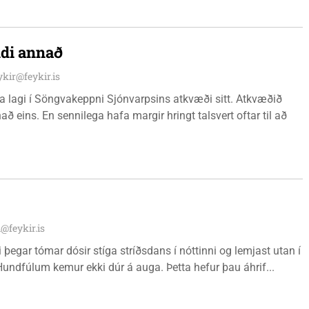
ldi annað
ykir@feykir.is
fa lagi í Söngvakeppni Sjónvarpsins atkvæði sitt. Atkvæðið
að eins. En sennilega hafa margir hringt talsvert oftar til að
i@feykir.is
i þegar tómar dósir stíga stríðsdans í nóttinni og lemjast utan í
undfúlum kemur ekki dúr á auga. Þetta hefur þau áhrif...