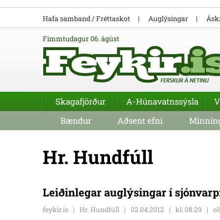
Hafa samband / Fréttaskot
Auglýsingar
Áskr
fimmtudagur 06. ágúst
Skagafjörður
A-Húnavatnssýsla
V
Bændur
Aðsent efni
Minning
Hr. Hundfúll
Leiðinlegar auglýsingar í sjónvar
feykir.is
Hr. Hundfúll
02.04.2012
kl. 08.29
ol