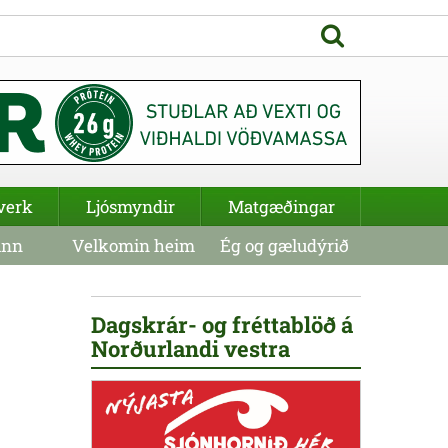
verk
Ljósmyndir
Matgæðingar
inn
Velkomin heim
Ég og gæludýrið
Dagskrár- og fréttablöð á
Norðurlandi vestra