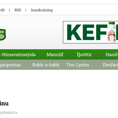
ift
RSS
Innskráning
-Húnavatnssýsla
Mannlíf
Íþróttir
Hand
argreinar
Rabb-a-babb
Tón-Lystin
Dreifar
pinu
i@feykir.is