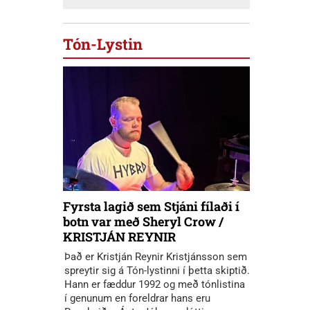
Tón-Lystin
Fyrsta lagið sem Stjáni fílaði í
botn var með Sheryl Crow /
KRISTJÁN REYNIR
Það er Kristján Reynir Kristjánsson sem
spreytir sig á Tón-lystinni í þetta skiptið.
Hann er fæddur 1992 og með tónlistina
í genunum en foreldrar hans eru