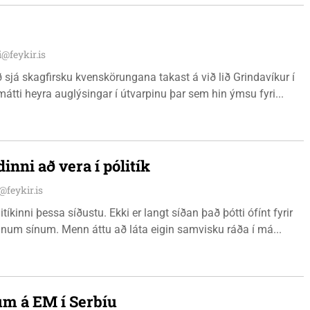
i@feykir.is
ð sjá skagfirsku kvenskörungana takast á við lið Grindavíkur í
tti heyra auglýsingar í útvarpinu þar sem hin ýmsu fyri...
inni að vera í pólitík
i@feykir.is
tíkinni þessa síðustu. Ekki er langt síðan það þótti ófínt fyrir
um sínum. Menn áttu að láta eigin samvisku ráða í má...
um á EM í Serbíu