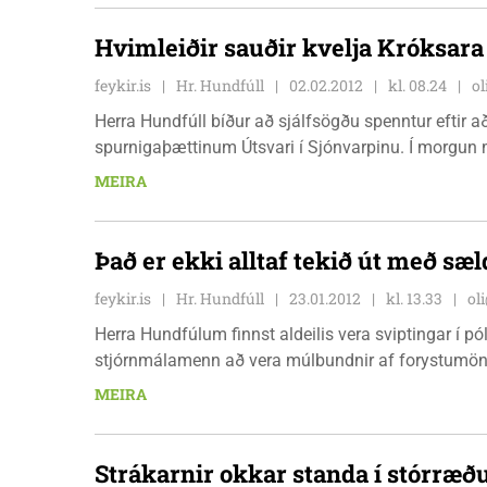
Hvimleiðir sauðir kvelja Króksara
feykir.is
Hr. Hundfúll
02.02.2012
kl. 08.24
ol
Herra Hundfúll bíður að sjálfsögðu spenntur eftir a
spurnigaþættinum Útsvari í Sjónvarpinu. Í morgun má
MEIRA
Það er ekki alltaf tekið út með sæld
feykir.is
Hr. Hundfúll
23.01.2012
kl. 13.33
ol
Herra Hundfúlum finnst aldeilis vera sviptingar í póli
stjórnmálamenn að vera múlbundnir af forystumönn
MEIRA
Strákarnir okkar standa í stórræð