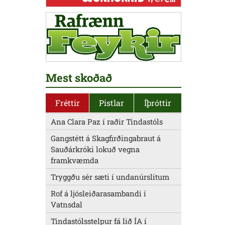
Mest skoðað
Fréttir
Pistlar
Íþróttir
Ana Clara Paz í raðir Tindastóls
Gangstétt á Skagfirðingabraut á
Sauðárkróki lokuð vegna
framkvæmda
Tryggðu sér sæti í undanúrslitum
Rof á ljósleiðarasambandi í
Vatnsdal
Tindastólsstelpur fá lið ÍA í