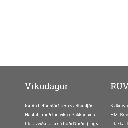
Vikudagur
RU
Katrín hefur störf sem sveitarstjóri
Kvikmyn
Þingeyjarsveitar
GusGus
Hástafir með tónleika í Pakkhúsinu
HM: Bras
Hafnarstræti 19
Blóraveiðar á laxi í boði Norðurþings
Hlakkar 