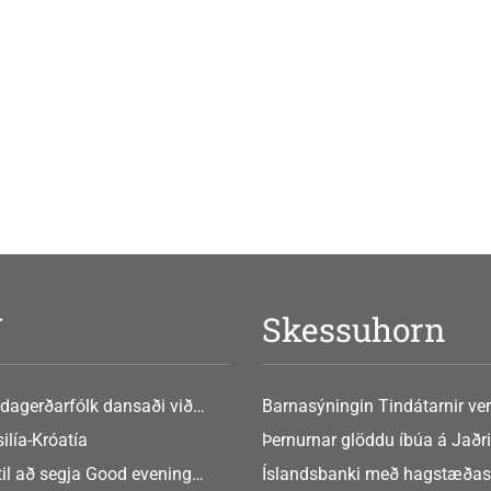
V
Skessuhorn
dagerðarfólk dansaði við
Barnasýningin Tindátarnir ver
Bókasafni Akraness í dag ? tó
ilía-Króatía
Þernurnar glöddu íbúa á Jaðri
eftir Soffíu Björg
til að segja Good evening
Íslandsbanki með hagstæðas