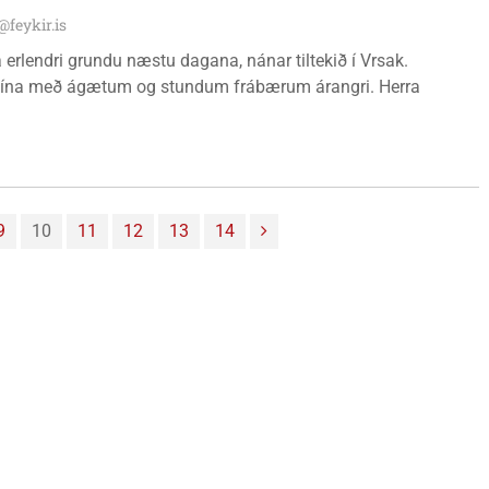
@feykir.is
erlendri grundu næstu dagana, nánar tiltekið í Vrsak.
da sína með ágætum og stundum frábærum árangri. Herra
9
10
11
12
13
14