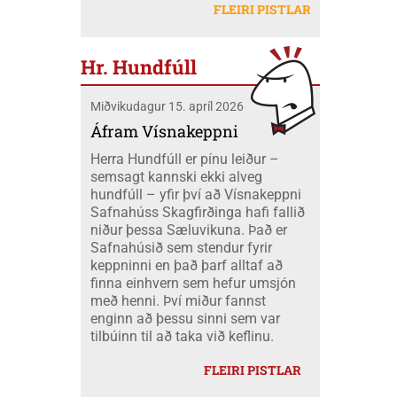
létu sig ekki vanta þangað og fóru átta
Mobeck kl. 15:00. Auk þess verður boðið
FLEIRI PISTLAR
peningum. Væri ekki nær að nota þá
skátar úr okkar félagi á mótið ásamt
upp á þátttökugjörninginn
fjármuni hér innanlands?
tveimur farastjórum þeim Hildi og Emil.
JÖKLAMJÓLK; krydd í straumi eftir
Við áttum einnig fólk í fjölskyldubúðum,
Borghildi Óskarsdóttur, Ósk
Hr. Hundfúll
fengum aukahendur til að aðstoða í
Vilhjálmsdóttur og Huldu Ragnhildi
"matartjaldinu" og síðan komu margir úr
Hjálmarsdóttur, kl.16:00.
Miðvikudagur 15. apríl 2026
félaginu okkar í heimsókn til okkar á
opna deginum. Landsmót skáta er
Áfram Vísnakeppni
stærsti viðburður skátahreyfingarinnar
Herra Hundfúll er pínu leiður –
og voru að þessu sinni um 1100
semsagt kannski ekki alveg
þátttakendur frá fjöldamörgum þjóðum
hundfúll – yfir því að Vísnakeppni
en flestir af erlendu skátunum komu frá
Safnahúss Skagfirðinga hafi fallið
Kanada eða um 400 skátar.
niður þessa Sæluvikuna. Það er
Safnahúsið sem stendur fyrir
keppninni en það þarf alltaf að
finna einhvern sem hefur umsjón
með henni. Því miður fannst
enginn að þessu sinni sem var
tilbúinn til að taka við keflinu.
FLEIRI PISTLAR