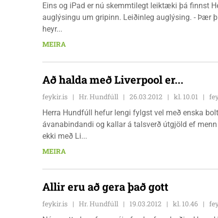
Eins og iPad er nú skemmtilegt leiktæki þá finnst H
auglýsingu um gripinn. Leiðinleg auglýsing. - Þær þ
heyr...
MEIRA
Að halda með Liverpool er...
feykir.is
Hr. Hundfúll
26.03.2012
kl. 10.01
fe
Herra Hundfúll hefur lengi fylgst vel með enska bol
ávanabindandi og kallar á talsverð útgjöld ef menn 
ekki með Li...
MEIRA
Allir eru að gera það gott
feykir.is
Hr. Hundfúll
19.03.2012
kl. 10.46
fe