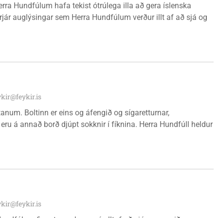
erra Hundfúlum hafa tekist ótrúlega illa að gera íslenska
rjár auglýsingar sem Herra Hundfúlum verður illt af að sjá og
ykir@feykir.is
tanum. Boltinn er eins og áfengið og sígaretturnar,
eru á annað borð djúpt sokknir í fíknina. Herra Hundfúll heldur
ykir@feykir.is