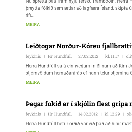
Nú spretta þau fram nýju fersku framboðin. Herra 
þreytta fólkið sem ætlar að lagfæra Ísland, skipta 
rifi...
MEIRA
Leiðtogar Norður-Kóreu fjallbratt
feykir.is
Hr. Hundfúll
27.02.2012
kl. 11.17
oli
Herra Hundfúll sá á einhverjum miðlinum að Kim Jo
stjórnvöldum hernaðarárás ef hann telur stjórnina 
MEIRA
Þegar fokið er í skjólin flest grípa
feykir.is
Hr. Hundfúll
14.02.2012
kl. 12.29
ol
Herra Hundfúll hefur orðið var við það að hinir mæt