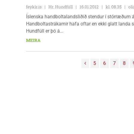
feykir.is
Hr. Hundfúll
16.01.2012
kl. 08.35
oli
Íslenska handboltalandsliðið stendur í stórræðum á 
Handboltastrákarnir hafa oftar en ekki glatt lan
Hundfúll er þó á...
MEIRA
5
6
7
8