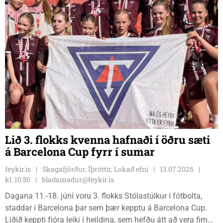
Lið 3. flokks kvenna hafnaði í öðru sæti
á Barcelona Cup fyrr í sumar
feykir.is
Skagafjörður, Íþróttir, Lokað efni
13.07.2026
kl. 10.50
bladamadur@feykir.is
Dagana 11.-18. júní voru 3. flokks Stólastúlkur í fótbolta,
staddar í Barcelona þar sem þær kepptu á Barcelona Cup.
Liðið keppti fjóra leiki í heildina, sem hefðu átt að vera fimm