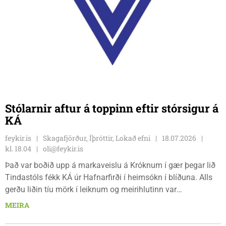
Stólarnir aftur á toppinn eftir stórsigur á
KÁ
feykir.is
Skagafjörður, Íþróttir, Lokað efni
18.07.2026
kl. 18.04
oli@feykir.is
Það var boðið upp á markaveislu á Króknum í gær þegar lið
Tindastóls fékk KÁ úr Hafnarfirði í heimsókn í blíðuna. Alls
gerðu liðin tíu mörk í leiknum og meirihlutinn var
heimamanna sem skutu sér þannig á topp 3. deildar á ný þar
MEIRA
sem Víðismenn gerðu annað jafnteflið í röð. Lokatölur voru
7-3 og það bar kannski helst til tíðinda að einn 14 ára kappi