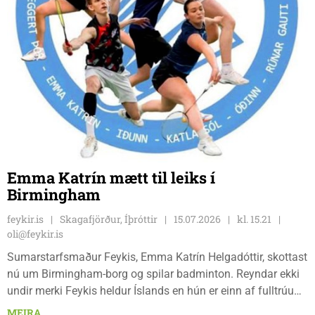
Emma Katrín mætt til leiks í
Birmingham
feykir.is
Skagafjörður, Íþróttir
15.07.2026
kl. 15.21
oli@feykir.is
Sumarstarfsmaður Feykis, Emma Katrín Helgadóttir, skottast
nú um Birmingham-borg og spilar badminton. Reyndar ekki
undir merki Feykis heldur Íslands en hún er einn af fulltrúum
U19 landsliðs Íslands á All England Junior mótinu þessa
MEIRA