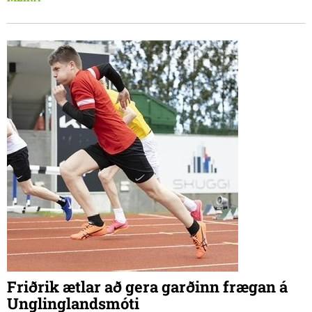
dagana.
Friðrik ætlar að gera garðinn frægan á
Unglinglandsmóti