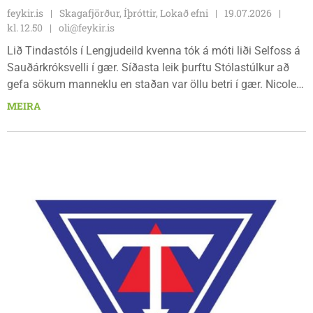
feykir.is
Skagafjörður, Íþróttir, Lokað efni
19.07.2026
kl. 12.50
oli@feykir.is
Lið Tindastóls í Lengjudeild kvenna tók á móti liði Selfoss á
Sauðárkróksvelli í gær. Síðasta leik þurftu Stólastúlkur að
gefa sökum manneklu en staðan var öllu betri í gær. Nicole
Tiller og Sólveig Birta Eiðsdóttir komu nýjar inn í hópinn en
MEIRA
það dugði þó ekki til því gestirnir höfðu betur, unnu leikinn 1-
6 og fóru með öll stigin suður yfir heiðar.