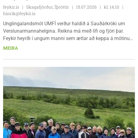
feykir.is
Skagafjörður, Íþróttir
15.07.2026
kl. 14.10
hinrik@feykir.is
Unglingalandsmót UMFÍ verður haldið á Sauðárkróki um
Verslunarmannahelgina. Reikna má með lífi og fjöri þar.
Feykir heyrði í ungum manni sem ætlar að keppa á mótinu
og lagði fyrir hann nokkrar spurningar.
MEIRA