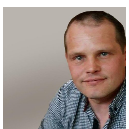
mótinu vaxa og dafna og festa sig í sessi meðal keppenda.
Sumar hafa komið öll fjögur skiptin.