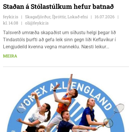
Staðan á Stólastúlkum hefur batnað
feykir.is
Skagafjörður, Íþróttir, Lokað efni
16.07.2026
kl. 14.08
oli@feykir.is
Talsverð umræða skapaðist um síðustu helgi þegar lið
Tindastóls þurfti að gefa leik sinn gegn liði Keflavíkur í
Lengjudeild kvenna vegna manneklu. Næsti leikur
Stólastúlkna er gegn liði Selfoss nú á laugardaginn og fer
MEIRA
fram á Króknum. Fyrri leikur liðanna endaði með 3-1 sigri
Selfoss. Feykir spurði Domi þjálfara hvort staðan á hópnum
hefði skánað frá því um síðustu helgi.