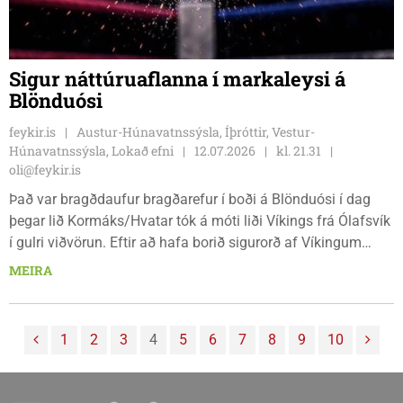
Sigur náttúruaflanna í markaleysi á
Blönduósi
feykir.is
Austur-Húnavatnssýsla, Íþróttir, Vestur-
Húnavatnssýsla, Lokað efni
12.07.2026
kl. 21.31
oli@feykir.is
Það var bragðdaufur bragðarefur í boði á Blönduósi í dag
þegar lið Kormáks/Hvatar tók á móti liði Víkings frá Ólafsvík
í gulri viðvörun. Eftir að hafa borið sigurorð af Víkingum
tvívegis í sumar þá náðu gestirnir að loka markinu sínu og
MEIRA
það gerðu Húnvetningar líka. Það var því markalaust og liðin,
sem bæði sigla lygnan sjó um miðja deild, máttu sættu sig
við að skiptast á jafnan hlut.
1
2
3
4
5
6
7
8
9
10