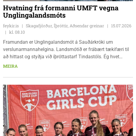
Hvatning frá formanni UMFT vegna
Unglingalandsmóts
feykir.is
Skagafjörður, Íþróttir, Aðsendar greinar
15.07.2026
kl. 08.10
Framundan er Unglingalandsmót á Sauðárkróki um
verslunarmannahelgina. Landsmótið er frábært tækifæri til
að hittast og styðja við íþróttastarf Tindastóls. Ég hvet
félagsmenn, foreldra, stuðningsmenn og velunnara til að
MEIRA
skrá sig í sjálfboðaliðastarf fyrir sína deild. Hvert framlag
skiptir máli og hjálpar okkur að skapa góða upplifun fyrir
gesti og þátttakendur.