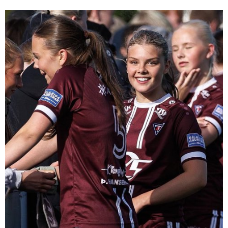
fékk sínar fyrstu mínútur á Íslandsmóti með liði Tindastóls.