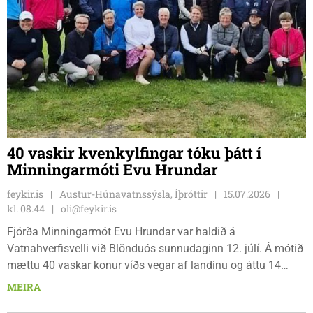
40 vaskir kvenkylfingar tóku þátt í
Minningarmóti Evu Hrundar
feykir.is
Austur-Húnavatnssýsla, Íþróttir
15.07.2026
kl. 08.44
oli@feykir.is
Fjórða Minningarmót Evu Hrundar var haldið á
Vatnahverfisvelli við Blönduós sunnudaginn 12. júlí. Á mótið
mættu 40 vaskar konur víðs vegar af landinu og áttu 14
golfklúbbar fulltrúa á mótinu að þessu sinni. Færri komust
MEIRA
að en vildu og það hefur verið gaman að fylgjast með