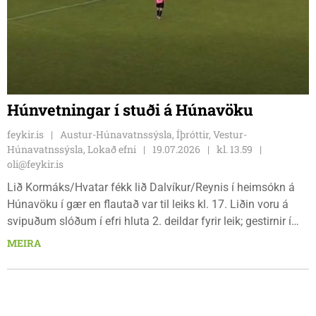
Húnvetningar í stuði á Húnavöku
feykir.is
Austur-Húnavatnssýsla, Íþróttir, Vestur-
Húnavatnssýsla, Lokað efni
19.07.2026
kl. 13.59
oli@feykir.is
Lið Kormáks/Hvatar fékk lið Dalvíkur/Reynis í heimsókn á
Húnavöku í gær en flautað var til leiks kl. 17. Liðin voru á
svipuðum slóðum í efri hluta 2. deildar fyrir leik; gestirnir í
þriðja sæti með 20 stig en heimamenn í sjötta sæti með 17.
MEIRA
Að leik loknum í gær höfðu Húnvetningar komist upp fyrir
Eyfirðingana á markatölu og sitja nú í fjórða sæti eftir
sterkan 3-1 sigur.