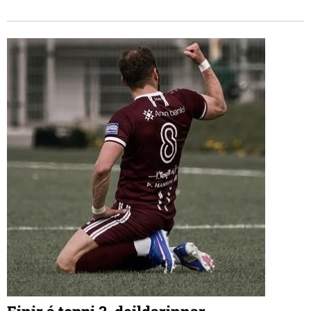
til sjóðsins til að endurvekja Barnamenningarhátíðina
Skúnaskrall, sem í fyrsta og eina sinn var haldin vorið 2022.