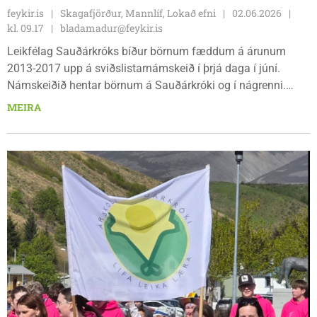
feykir.is
Skagafjörður, Mannlíf, Lokað efni
02.06.2026
kl. 09.17
bladamadur@feykir.is
Leikfélag Sauðárkróks bíður börnum fæddum á árunum
2013-2017 upp á sviðslistarnámskeið í þrjá daga í júní.
Námskeiðið hentar börnum á Sauðárkróki og í nágrenni.
Þetta stórskemmtilega námskeið endar með sýningu á 17.
MEIRA
júní sem að er hluti af hátíðarhöldum.