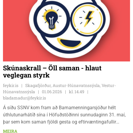
Skúnaskrall – Öll saman - hlaut
veglegan styrk
feykir.is
Skagafjörður, Austur-Húnavatnssýsla, Vestur-
Húnavatnssýsla
01.06.2026
kl. 14.49
bladamadur@feykir.is
Á síðu SSNV kom fram að Barnamenningarsjóður hélt
úthlutunarhátíð sína í Höfuðstöðinni sunnudaginn 31. maí,
þar sem kom saman fjöldi gesta og eftirvæntingafullir
styrkþegar. Einn þeirra var fulltrúi SSNV, en sótt var um styrk
MEIRA