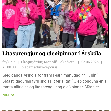
Litasprengjur og gleðipinnar í Árskóla
feykir.is
Skagafjörður, Mannlíf, Lokað efni
02.06.2026
kl. 08.33
bladamadur@feykir.is
Gleðiganga Árskóla fór fram í gær, mánudaginn 1. júní.
Síðasti dagurinn fyrir skólaslit fer alltaf í Gleðigönguna en á
mæta allir eins og litasprengjur og gleðipinnar. Síðan er
labbað um bæinn með tónlist og það er mikið fjör.
MEIRA