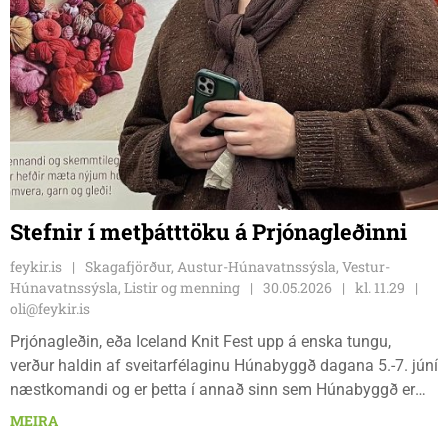
Stefnir í metþátttöku á Prjónagleðinni
feykir.is
Skagafjörður, Austur-Húnavatnssýsla, Vestur-
Húnavatnssýsla, Listir og menning
30.05.2026
kl. 11.29
oli@feykir.is
Prjónagleðin, eða Iceland Knit Fest upp á enska tungu,
verður haldin af sveitarfélaginu Húnabyggð dagana 5.-7. júní
næstkomandi og er þetta í annað sinn sem Húnabyggð er
alfarið með handverkshátíðina á sinni könnu. Það er
MEIRA
Svanhildur Pálsdóttir sem er viðburðastjóri Prjónagleðinnar í