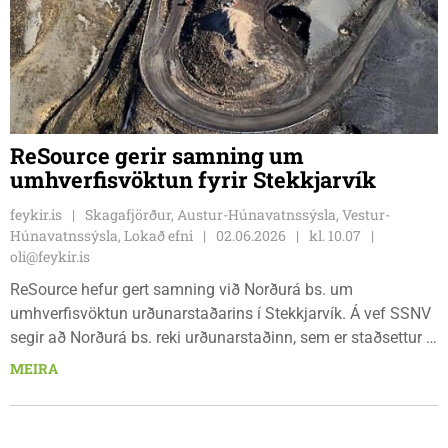
ReSource gerir samning um
umhverfisvöktun fyrir Stekkjarvík
feykir.is
Skagafjörður, Austur-Húnavatnssýsla, Vestur-
Húnavatnssýsla, Lokað efni
02.06.2026
kl. 10.07
oli@feykir.is
ReSource hefur gert samning við Norðurá bs. um
umhverfisvöktun urðunarstaðarins í Stekkjarvík. Á vef SSNV
segir að Norðurá bs. reki urðunarstaðinn, sem er staðsettur í
landi Sölvabakka á Blönduósi. Byggðasamlagið er í eigu
MEIRA
þriggja sveitarfélaga á Norðurlandi vestra, en þjónustusvæði
urðunarstaðarins nær yfir mestallt Norðurland.