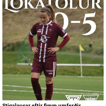
Stigalausar eftir fimm umferðir