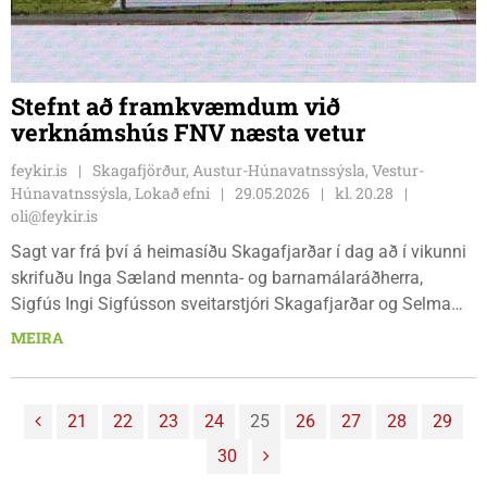
Stefnt að framkvæmdum við
verknámshús FNV næsta vetur
feykir.is
Skagafjörður, Austur-Húnavatnssýsla, Vestur-
Húnavatnssýsla, Lokað efni
29.05.2026
kl. 20.28
oli@feykir.is
Sagt var frá því á heimasíðu Skagafjarðar í dag að í vikunni
skrifuðu Inga Sæland mennta- og barnamálaráðherra,
Sigfús Ingi Sigfússon sveitarstjóri Skagafjarðar og Selma
Barðdal Reynisdóttir skólameistari Fjölbrautaskóla
MEIRA
Norðurlands vestra undir viljayfirlýsingu um stækkun
verknámshúss Fjölbrautaskóla Norðurlands vestra. Áætlað
er að framkvæmdir hefjist næsta vetur og gert er ráð fyrir að
21
22
23
24
25
26
27
28
29
húsið verði reist í tveimur áföngum.
30