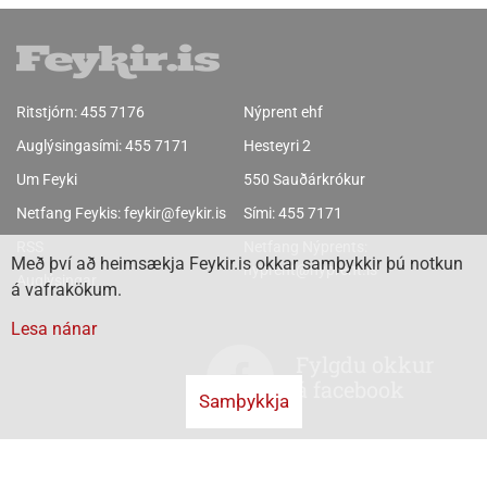
Ritstjórn:
455 7176
Nýprent ehf
Auglýsingasími:
455 7171
Hesteyri 2
Um Feyki
550 Sauðárkrókur
Netfang Feykis:
feykir@feykir.is
Sími:
455 7171
RSS
Netfang Nýprents:
Með því að heimsækja Feykir.is okkar samþykkir þú notkun
nyprent@nyprent.is
Auglýsingar
á vafrakökum.
Lesa nánar
Fylgdu okkur
á facebook
Samþykkja