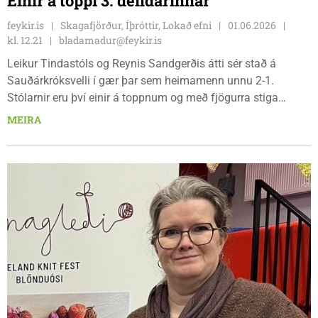
Einir á toppi 3. deildarinnar
feykir.is
Skagafjörður, Íþróttir, Lokað efni
01.06.2026
kl. 12.21
bladamadur@feykir.is
Leikur Tindastóls og Reynis Sandgerðis átti sér stað á
Sauðárkróksvelli í gær þar sem heimamenn unnu 2-1.
Stólarnir eru því einir á toppnum og með fjögurra stiga
forskot á annað sætið.
MEIRA