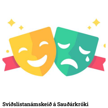
Sviðslistanámskeið á Sauðárkróki