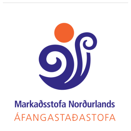
fimmta skipti og sér hún um undirbúning, skipulag og
framkvæmd ásamt mögnuðum hópi sjálfboðaliða. Feykir
sendi nokkrar vandaðar spurningar á viðburðastjórann en í
ár er haldið upp á það að þetta er í tíunda sinn sem
Prjónagleði fer fram.