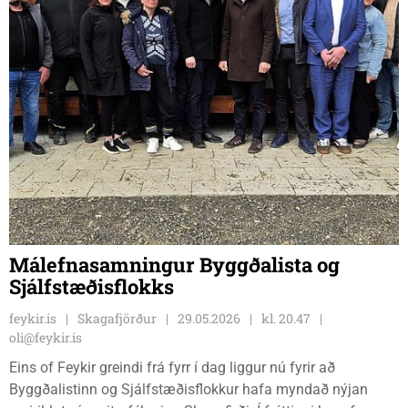
Málefnasamningur Byggðalista og
Sjálfstæðisflokks
feykir.is
Skagafjörður
29.05.2026
kl. 20.47
oli@feykir.is
Eins of Feykir greindi frá fyrr í dag liggur nú fyrir að
Byggðalistinn og Sjálfstæðisflokkur hafa myndað nýjan