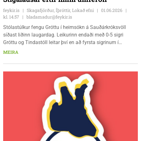
feykir.is
Skagafjörður, Íþróttir, Lokað efni
01.06.2026
kl. 14.57
bladamadur@feykir.is
Stólastúlkur fengu Gróttu í heimsókn á Sauðárkróksvöll
síðast liðinn laugardag. Leikurinn endaði með 0-5 sigri
Gróttu og Tindastóll leitar því en að fyrsta sigrinum í
Lengjudeildinni.
MEIRA