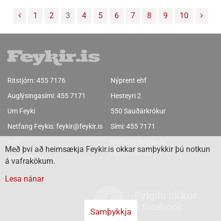
hann er gamall. Róbert segist Skagfirðingur í allar ættir og
1
2
3
4
5
6
7
8
9
10
alinn upp á Króknum en nú er hann búsettur í Reykjavík.
„Krókurinn er samt alltaf heim,“ bætir hann við.
Ritstjórn:
455 7176
Nýprent ehf
Auglýsingasími:
455 7171
Hesteyri 2
Um Feyki
550 Sauðárkrókur
Netfang Feykis:
feykir@feykir.is
Sími:
455 7171
RSS
Netfang Nýprents:
Með því að heimsækja Feykir.is okkar samþykkir þú notkun
nyprent@nyprent.is
Auglýsingar
á vafrakökum.
Lesa nánar
Fylgdu okkur
á facebook
Samþykkja