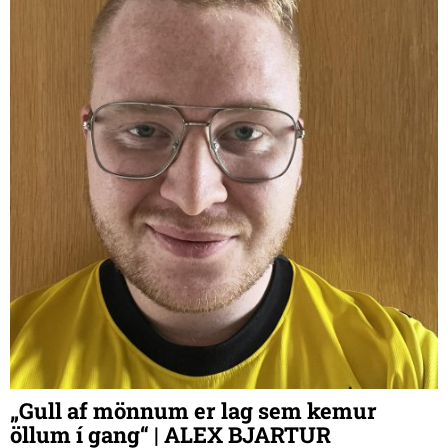
„Gull af mönnum er lag sem kemur
öllum í gang“ | ALEX BJARTUR