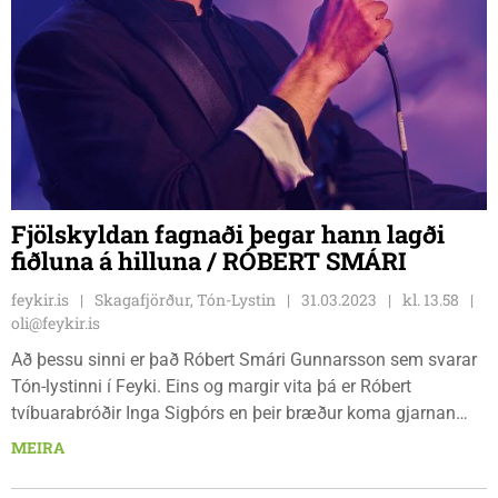
Fjölskyldan fagnaði þegar hann lagði
fiðluna á hilluna / RÓBERT SMÁRI
feykir.is
Skagafjörður, Tón-Lystin
31.03.2023
kl. 13.58
oli@feykir.is
Að þessu sinni er það Róbert Smári Gunnarsson sem svarar
Tón-lystinni í Feyki. Eins og margir vita þá er Róbert
tvíbuarabróðir Inga Sigþórs en þeir bræður koma gjarnan
fram saman eða á sömu viðburðum. Þeir eru fæddir árið
MEIRA
2000 sem Róbert kallar besta árganginn, meðal annars
vegna þess hversu auðvelt er fyrir hann að reikna út hvað