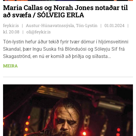
Maria Callas og Norah Jones notaðar til
að svæfa / SÓLVEIG ERLA
feykir.is
Austur-Húnavatnssýsla, Tón-Lystin
01.01.2024
kl. 20.08
oli@feykir.is
Tón-lystin hefur áður tekið fyrir tvær dömur í hljómsveitinni
Skandal, þær Ingu Suska frá Blönduósi og Sóleyju Sif frá
Skagaströnd, en nú er komið að þriðja og síðasta
Norðvestlendingnum í þessari efnilegu fimm stúlkna
MEIRA
hljómsveit. Röðin er því komin að Sólveigu Erlu
Baldvinsdóttur frá Tjörn í Skagabyggð að tækla Tón-lystina
en hún er fædd árið 2006, spilar á þverflautu og stundar nám
við Menntaskólann á Akureyri líkt og aðrir meðlimir
Skandals.