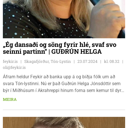
„Ég dansaði og söng fyrir hlé, svaf svo
seinni partinn“ | GUÐRÚN HELGA
feykir.is
Skagafjörður, Tón-Lystin
23.07.2024
kl. 08.32
oli@feykir.is
Áfram heldur Feykir að banka upp á og biðja fólk um að
svara Tón-lystinni. Nú er það Guðrún Helga Jónsdóttir sem
býr í Miðhúsum í Akrahreppi hinum forna sem kemur til dyra.
Hún segist vera af hinum óviðjafnanlega 1975 árgangi og
MEIRA
hafa alist upp við dásamlegar aðstæður í Miðhúsum.
„Pabbi, Jón Stefán Gíslason, er borinn þar og barnfæddur en
mamma, Sigríður Garðarsdóttir, er ættuð úr Neðra Ási,“ segir
Guðrún Helga.