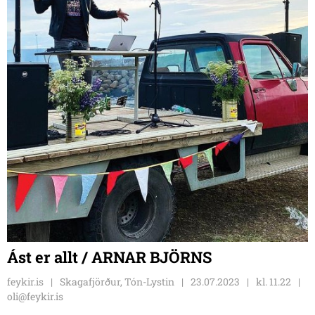
Ást er allt / ARNAR BJÖRNS
feykir.is
Skagafjörður, Tón-Lystin
23.07.2023
kl. 11.22
oli@feykir.is