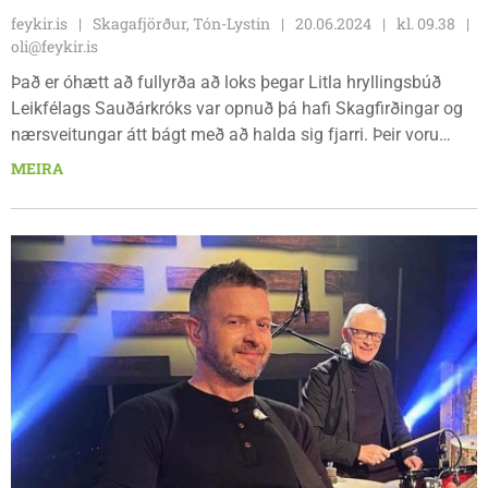
feykir.is
Skagafjörður, Tón-Lystin
20.06.2024
kl. 09.38
oli@feykir.is
Það er óhætt að fullyrða að loks þegar Litla hryllingsbúð
Leikfélags Sauðárkróks var opnuð þá hafi Skagfirðingar og
nærsveitungar átt bágt með að halda sig fjarri. Þeir voru
margir flottir söngvararnir sem hófu upp raust sína á sviðinu
MEIRA
í Bifröst, margir þeirra þekktar stærðir hér heima, en einn
söngvarinn/leikarinn kom skemmtilega á óvart. Það var Alex
Bjartur Konráðsson (árgangur 2002) sem söng fyrir Blómið.
Geggjuð rödd.