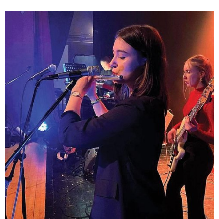
stundum KA maður en lang oftast Þórsari. Heimasætan í
Lækjarhvammi dró mig á hvítum skóm í sveitina – er enn í
hvítum skóm.“ Nú býr Valur á Hvammstanga.