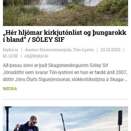
„Hér hljómar kirkjutónlist og þungarokk
í bland“ / SÓLEY SIF
feykir.is
Austur-Húnavatnssýsla, Tón-Lystin
22.12.2023
kl. 12.52
oli@feykir.is
Að þessu sinni er það Skagstrendingurinn Sóley Sif
Jónsdóttir sem svarar Tón-lystinni en hún er fædd árið 2007,
dóttir Jóns Ólafs Sigurjónssonar, slökkviliðsstjóra á Skaga-
strönd, og Hugrúnar Sifjar Hallgrímsdóttur, organista og
MEIRA
tónlistarskólastjóra, en þau hjónin eru fólkið á bakvið
Útfararþjónustuna Hugsjón á Skagaströnd. Sóley Sif spilar
mest á píanó en hún syngur einnig og svo spilar hún á
trommur.