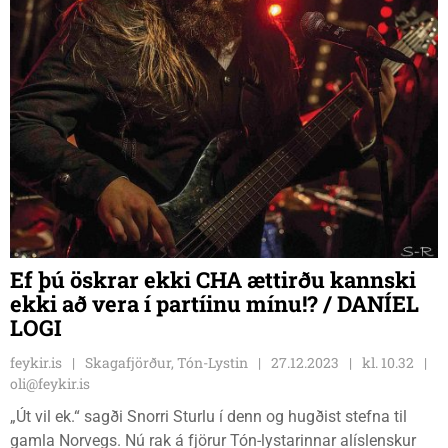
Ef þú öskrar ekki CHA ættirðu kannski
ekki að vera í partíinu mínu!? / DANÍEL
LOGI
feykir.is
Skagafjörður, Tón-Lystin
27.12.2023
kl. 10.32
oli@feykir.is
„Út vil ek.“ sagði Snorri Sturlu í denn og hugðist stefna til
gamla Norvegs. Nú rak á fjörur Tón-lystarinnar alíslenskur