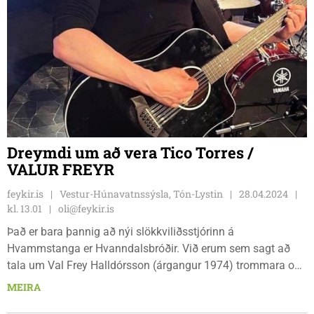
Dreymdi um að vera Tico Torres /
VALUR FREYR
feykir.is
Vestur-Húnavatnssýsla, Tón-Lystin
28.04.2024
kl. 13.01
oli@feykir.is
Það er bara þannig að nýi slökkviliðsstjórinn á
Hvammstanga er Hvanndalsbróðir. Við erum sem sagt að
tala um Val Frey Halldórsson (árgangur 1974) trommara og
söngvara. Hann gengst við því að vera hreinræktaður
MEIRA
Akureyringur. „Alinn upp á Brekkunni og síðar Þorpari,