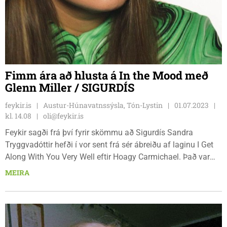
Fimm ára að hlusta á In the Mood með
Glenn Miller / SIGURDÍS
feykir.is
Austur-Húnavatnssýsla, Tón-Lystin
01.07.2023
kl. 14.08
oli@feykir.is
Feykir sagði frá því fyrir skömmu að Sigurdís Sandra
Tryggvadóttir hefði í vor sent frá sér ábreiðu af laginu I Get
Along With You Very Well eftir Hoagy Carmichael. Það var
því um að gera að plata Sigurdísi í að svara Tón-lystinni í
MEIRA
Feyki. Hún er búsett í Óðinsvéum í Danmörku, fædd árið
1993 og alin upp í Ártúnum í Blöndudal í Austur-
Húnavatnssýslu. Foreldrar hennar eru Tryggvi Jónsson og
Jóhanna Magnúsdóttir.