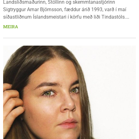
Landsliðsmaðurinn, Stóllinn og skemmtanastjórinn
Sigtryggur Arnar Björnsson, fæddur árið 1993, varð í maí
síðastliðnum Íslandsmeistari í körfu með liði Tindastóls.
Titlinum var fagnað vel og lengi. Nú á dögunum steig Arnar
MEIRA
síðan pínu dans utan þægindarammans en þá stökk
kappinn í gervi skífuþeytis (DJ) á bæjarhátíðinni Hofsós
heim.