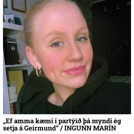
„Ef amma kæmi í partýið þá myndi ég
setja á Geirmund“ / INGUNN MARÍN