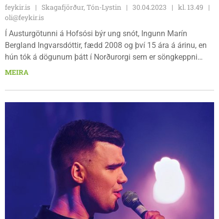
feykir.is
Skagafjörður, Tón-Lystin
30.04.2023
kl. 13.49
oli@feykir.is
Í Austurgötunni á Hofsósi býr ung snót, Ingunn Marín
Bergland Ingvarsdóttir, fædd 2008 og því 15 ára á árinu, en
hún tók á dögunum þátt í Norðurorgi sem er söngkeppni
félagsmiðstöðvanna á Norðurlandi. Ingunn hefur áhuga á
MEIRA
leiklist, söng og tísku. „Ég er að læra á rafmagnsgítar hjá
Einari Þorvaldssyni en tel mig vera þúsundþjalasmið í
þjálfun og spila líka á píanó, blokkflautu og ukulele. Þegar ég
var mjög ung prófaði ég að læra á fiðlu,“ segir hún.