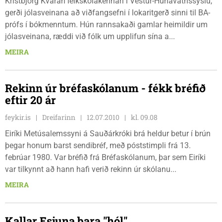
Kristbjörg Kvaran leikskólakennari í Vestur-Húnavatnssýslu,
gerði jólasveinana að viðfangsefni í lokaritgerð sinni til BA-
prófs í bókmenntum. Hún rannsakaði gamlar heimildir um
jólasveinana, ræddi við fólk um upplifun sína a...
MEIRA
Rekinn úr bréfaskólanum - fékk bréfið
eftir 20 ár
feykir.is
Dreifarinn
12.07.2010
kl. 09.08
Eiríki Metúsalemssyni á Sauðárkróki brá heldur betur í brún
þegar honum barst sendibréf, með póststimpli frá 13.
febrúar 1980. Var bréfið frá Bréfaskólanum, þar sem Eiríki
var tilkynnt að hann hafi verið rekinn úr skólanu...
MEIRA
Kallar Esjuna bara "hól"