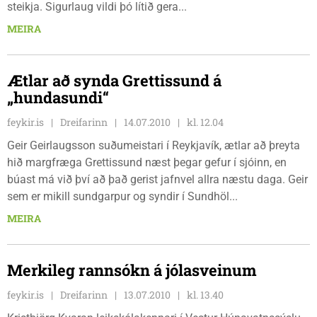
steikja. Sigurlaug vildi þó lítið gera...
MEIRA
Ætlar að synda Grettissund á
„hundasundi“
feykir.is
Dreifarinn
14.07.2010
kl. 12.04
Geir Geirlaugsson suðumeistari í Reykjavík, ætlar að þreyta
hið margfræga Grettissund næst þegar gefur í sjóinn, en
búast má við því að það gerist jafnvel allra næstu daga. Geir
sem er mikill sundgarpur og syndir í Sundhöl...
MEIRA
Merkileg rannsókn á jólasveinum
feykir.is
Dreifarinn
13.07.2010
kl. 13.40