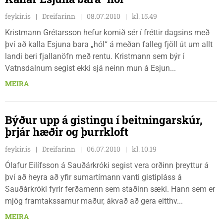
feykir.is
Dreifarinn
08.07.2010
kl. 15.49
Kristmann Grétarsson hefur komið sér í fréttir dagsins með
því að kalla Esjuna bara „hól“ á meðan falleg fjöll út um allt
landi beri fjallanöfn með rentu. Kristmann sem býr í
Vatnsdalnum segist ekki sjá neinn mun á Esjun...
MEIRA
Býður upp á gistingu í beitningarskúr,
þrjár hæðir og þurrkloft
feykir.is
Dreifarinn
06.07.2010
kl. 10.19
Ólafur Eilífsson á Sauðárkróki segist vera orðinn þreyttur á
því að heyra að yfir sumartímann vanti gistipláss á
Sauðárkróki fyrir ferðamenn sem staðinn sæki. Hann sem er
mjög framtakssamur maður, ákvað að gera eitthv...
MEIRA