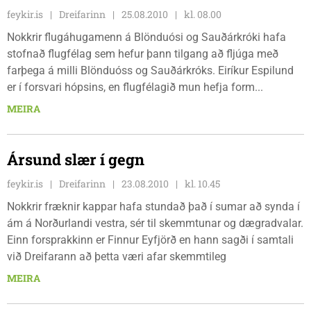
feykir.is
Dreifarinn
25.08.2010
kl. 08.00
Nokkrir flugáhugamenn á Blönduósi og Sauðárkróki hafa
stofnað flugfélag sem hefur þann tilgang að fljúga með
farþega á milli Blönduóss og Sauðárkróks. Eiríkur Espilund
er í forsvari hópsins, en flugfélagið mun hefja form...
MEIRA
Ársund slær í gegn
feykir.is
Dreifarinn
23.08.2010
kl. 10.45
Nokkrir fræknir kappar hafa stundað það í sumar að synda í
ám á Norðurlandi vestra, sér til skemmtunar og dægradvalar.
Einn forsprakkinn er Finnur Eyfjörð en hann sagði í samtali
við Dreifarann að þetta væri afar skemmtileg
MEIRA