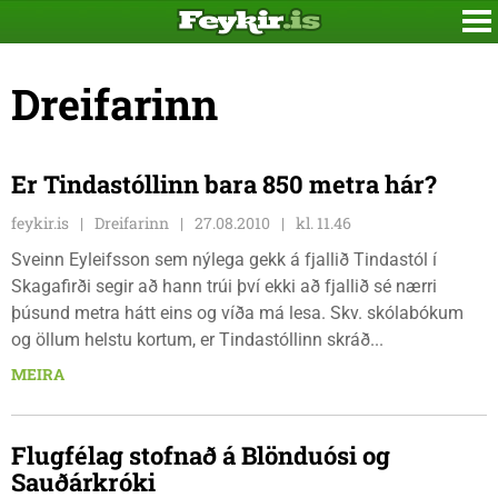
Dreifarinn
Er Tindastóllinn bara 850 metra hár?
feykir.is
Dreifarinn
27.08.2010
kl. 11.46
Sveinn Eyleifsson sem nýlega gekk á fjallið Tindastól í
Skagafirði segir að hann trúi því ekki að fjallið sé nærri
þúsund metra hátt eins og víða má lesa. Skv. skólabókum
og öllum helstu kortum, er Tindastóllinn skráð...
MEIRA
Flugfélag stofnað á Blönduósi og
Sauðárkróki