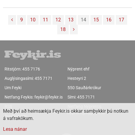
9
10
11
12
13
14
15
16
17
18
Ritstjórn:
455 7176
Nýprent ehf
Auglýsingasími:
455 7171
Hesteyri 2
Um Feyki
550 Sauðárkrókur
Netfang Feykis:
feykir@feykir.is
Sími:
455 7171
RSS
Netfang Nýprents:
Með því að heimsækja Feykir.is okkar samþykkir þú notkun
nyprent@nyprent.is
Auglýsingar
á vafrakökum.
Lesa nánar