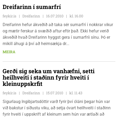
Dreifarinn í sumarfrí
feykir.is
Dreifarinn
16.07.2010
kl. 16.00
Dreifarinn hefur ákveðið að taka sér sumarfrí í nokkrar vikur
og mætir ferskur á svæðið aftur eftir það. Ekki hefur verið
ákveðið hvað Dreifarinn hyggst gera í sumarfríi sínu. Þó er
mikill áhugi á því að heimsækja dr...
MEIRA
Gerði sig seka um vanhæfni, setti
heilhveiti í staðinn fyrir hveiti í
kleinuppskrfit
feykir.is
Dreifarinn
15.07.2010
kl. 11.43
Sigurlaug Ingibjartsdóttir varð fyrir því óláni þegar hún var
við bakstur í síðustu viku, að setja óvart heilhveiti í staðinn
fyrir hveiti í uppskrift af kleinum sem hún var ætlaði að