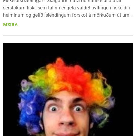
Fiskeldisfræðingar í Skagafirði hafa nú hafið eldi á afar
sérstökum fiski, sem talinn er geta valdið byltingu í fiskeldi í
heiminum og gefið Íslendingum forskot á mörkuðum út um
allan heim. Um er að ræða fiskitegund sem þeir...
MEIRA