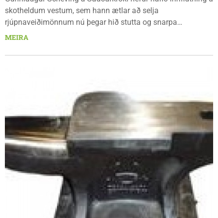
skotheldum vestum, sem hann ætlar að selja
rjúpnaveiðimönnum nú þegar hið stutta og snarpa
veiðitímabil þeirra hefst. "Það liggur í augum uppi að hólar
MEIRA
og heiðar v...