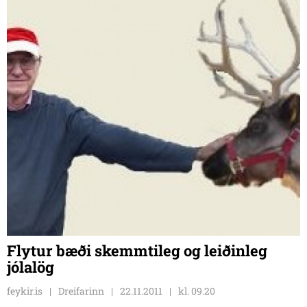
Flytur bæði skemmtileg og leiðinleg
jólalög
feykir.is
Dreifarinn
22.11.2011
kl. 09.20