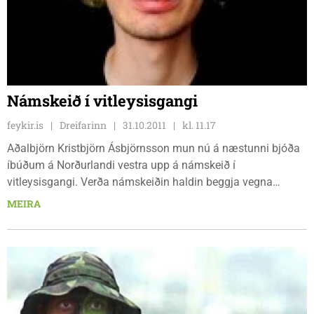
Námskeið í vitleysisgangi
feykir.is
Dreifarinn
31.10.2011
kl. 11.17
Aðalbjörn Kristbjörn Ásbjörnsson mun nú á næstunni bjóða
íbúðum á Norðurlandi vestra upp á námskeið í
vitleysisgangi. Verða námskeiðin haldin beggja vegna
Þverárfjalls ef næg þátttaka fæst. Aðalbjörn hefur verið að...
MEIRA