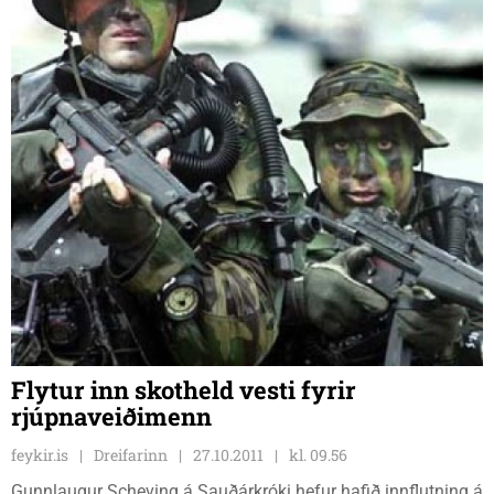
Flytur inn skotheld vesti fyrir
rjúpnaveiðimenn
feykir.is
Dreifarinn
27.10.2011
kl. 09.56
Gunnlaugur Scheving á Sauðárkróki hefur hafið innflutning á