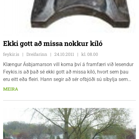
Ekki gott að missa nokkur kíló
feykir.is
Dreifarinn
24.10.2011
kl. 08.00
Klængur Ásbjarnarson vill koma því á framfæri við lesendur
Feykis.is að það sé ekki gott að missa kíló, hvort sem þau
eru eitt eða fleiri. Hann segir að sér ofbjóði sú síbylja sem
dynur á landanum að allir þurfi að missa ...
MEIRA