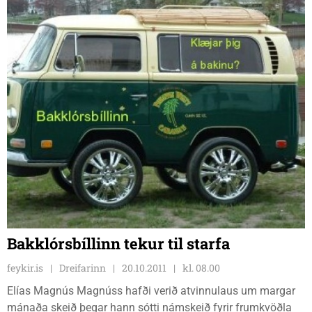
Bakklórsbíllinn tekur til starfa
feykir.is
Dreifarinn
20.10.2011
kl. 08.00
Elías Magnús Magnúss hafði verið atvinnulaus um margar
mánaða skeið þegar hann sótti námskeið fyrir frumkvöðla