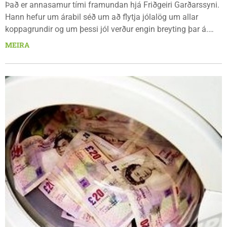
Það er annasamur tími framundan hjá Friðgeiri Garðarssyni.
Hann hefur um árabil séð um að flytja jólalög um allar
koppagrundir og um þessi jól verður engin breyting þar á.
„Ég byrjaði nú reyndar í flutningabransanum á þ...
MEIRA