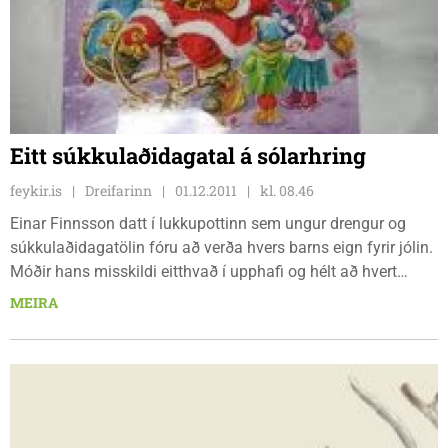
Eitt súkkulaðidagatal á sólarhring
feykir.is
Dreifarinn
01.12.2011
kl. 08.46
Einar Finnsson datt í lukkupottinn sem ungur drengur og
súkkulaðidagatölin fóru að verða hvers barns eign fyrir jólin.
Móðir hans misskildi eitthvað í upphafi og hélt að hvert
dagatal – með 24 hólfum, ætti við hverja klukkustun...
MEIRA