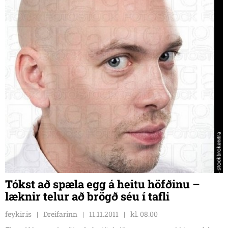
Tókst að spæla egg á heitu höfðinu –
læknir telur að brögð séu í tafli
feykir.is
Dreifarinn
11.11.2011
kl. 08.00