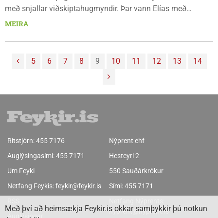
með snjallar viðskiptahugmyndir. Þar vann Elías með
hugmynd sína sem nú er orðin að veruleika. Elíast hefur nú...
MEIRA
5
6
7
8
9
10
11
12
13
14
Ritstjórn:
455 7176
Nýprent ehf
Auglýsingasími:
455 7171
Hesteyri 2
Um Feyki
550 Sauðárkrókur
Netfang Feykis:
feykir@feykir.is
Sími:
455 7171
RSS
Netfang Nýprents:
Með því að heimsækja Feykir.is okkar samþykkir þú notkun
nyprent@nyprent.is
Auglýsingar