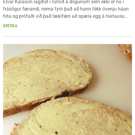
Elvar Kárason lagðist í rúmið á dögunum sem ekki er nú í
frásögur færandi, nema fyrir það að hann fékk óvenju háan
hita og prófaði við það tækifæri að spæla egg á hárlausu
höfði sínu. „Já ég fékk mikinn hita, ...
MEIRA