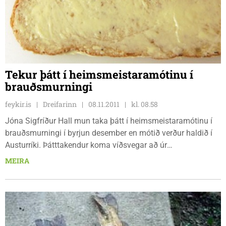
Tekur þátt í heimsmeistaramótinu í
brauðsmurningi
feykir.is
Dreifarinn
08.11.2011
kl. 08.58
Jóna Sigfríður Hall mun taka þátt í heimsmeistaramótinu í
brauðsmurningi í byrjun desember en mótið verður haldið í
Austurríki. Þátttakendur koma víðsvegar að úr
heiminum. Jóna sagði í samtali við Dreifarann að hún væ...
MEIRA