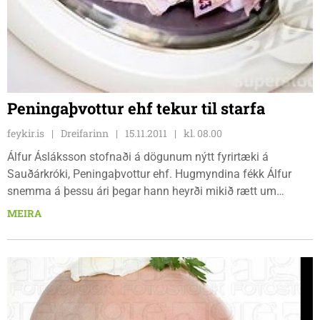
Peningaþvottur ehf tekur til starfa
feykir.is
Dreifarinn
15.11.2011
kl. 08.00
Álfur Ásláksson stofnaði á dögunum nýtt fyrirtæki á
Sauðárkróki, Peningaþvottur ehf. Hugmyndina fékk Álfur
snemma á þessu ári þegar hann heyrði mikið rætt um
peningaþvætti og að hinir og þessir væru að stunda þá iðju...
MEIRA