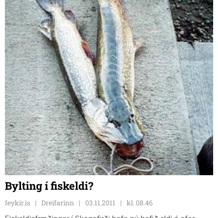
Bylting í fiskeldi?
feykir.is
Dreifarinn
03.11.2011
kl. 08.46