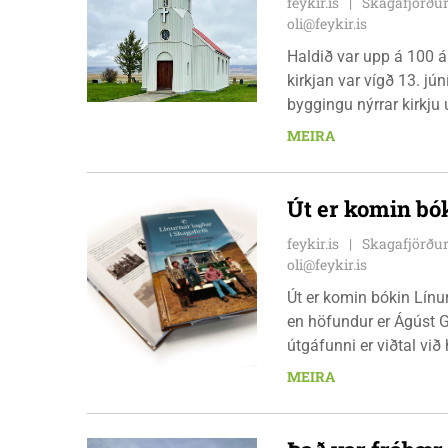
feykir.is
Skagafjörður
oli@feykir.is
Haldið var upp á 100 á
kirkjan var vígð 13. jú
byggingu nýrrar kirkju 
Glaumbæ, brotnaði í aft
MEIRA
afmælismessa í kirkjun
Gunnarsson vígslubisk
ár. Feykir spurði séra 
Út er komin bók
feykir.is
Skagafjörður
oli@feykir.is
Út er komin bókin Línu
en höfundur er Ágúst 
útgáfunni er viðtal vi
útgáfuhóf á Kaffi Krók 
MEIRA
upp úr bókinni sem verð
auk þess sem boðið ver