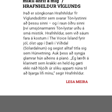
mikil áhrif á mig“ /
HRAFNHILDUR VÍGLUNDS
Það er söngkonan Hrafnhildur Ýr
Víglundsdóttir sem svarar Tón-lystinni
að þessu sinni – og í raun öðru sinni
því umsjónarmanni Tón-lystar urðu á
smá mistök. Hrafnhildur, sem við sáum
fara á kostum í The Voice Ísland fyrir
jól, ólst upp í Dæli í Víðidal
(Sólardalnum) og segist alltaf titla sig
sem Húnvetning. Auk þess að syngja
glamrar hún aðeins á píanó. „Ég lærði á
klarinett sem krakki en held ég gæti
ekki náð hljóði úr slíku apparti núna til
að bjarga lífi mínu,“ segir Hrafnhildur.
LESA MEIRA