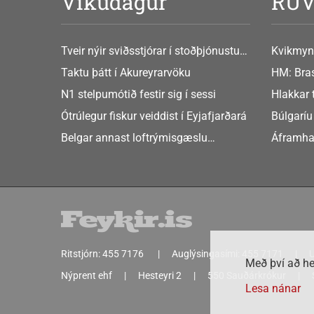
Vikudagur
RU
Tveir nýir sviðsstjórar í stoðþjónustu
Kvikmyn
og stjórnsýslu háskólans
GusGus
Taktu þátt í Akureyrarvöku
HM: Bras
N1 stelpumótið festir sig í sessi
Hlakkar 
Europe
Ótrúlegur fiskur veiddist í Eyjafjarðará
Búlgaríu
að Sche
Belgar annast loftrýmisgæslu
Áframha
Atlandshafsbandalagsins
hryðjuve
Ritstjórn:
455 7176
Auglýsingasími:
455 7171
U
Með því að he
Nýprent ehf
Hesteyri 2
550 Sauðárkrókur
Lesa nánar