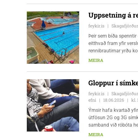
Uppsetning á r
feykir.is
Skagafjörður
Þeir sem bíða spenntir
eitthvað fram yfir versl
rennibrautirnar yrðu k
Hjörvari Halldórssyni,
MEIRA
Skagafjarðar, fyrirspu
Gloppur í símke
feykir.is
Skagafjörður
efni
18.06.2026
kl.
Ýmsir hafa kvartað yfi
útfösun 2G og 3G símke
samband við róbóta he
óheppilegt. Nú kom það
MEIRA