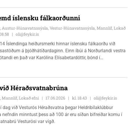
12 en gekk ekki þrátt fyrir ítrekaðar tilraunir sem er alvarlegt
 reyna að hringja á sjúkrabíl.
æmd íslensku fálkaorðunni
, Austur-Húnavatnssýsla, Vestur-Húnavatnssýsla, Mannlíf, Lokað
 08.58
oli@feykir.is
14 Íslendinga heiðursmerki hinnar íslensku fálkaorðu við
sastöðum á þjóðhátíðardaginn. Einn íbúi á Norðurlandi vestra
tandi en það var Karólína Elísabetardóttir, bónd í
kvöðlastarf í baráttunni gegn riðu í sauðfé.
 við Héraðsvatnabrúna
, Mannlíf, Lokað efni
17.06.2026
kl. 18.43
oli@feykir.is
 í dag við Vesturós Héraðsvatna þegar Heldribílaklúbbur
nefndin minntust þess að 100 ár eru síðan bifreiðar komu í
tnabrú Vesturósi var vígð.