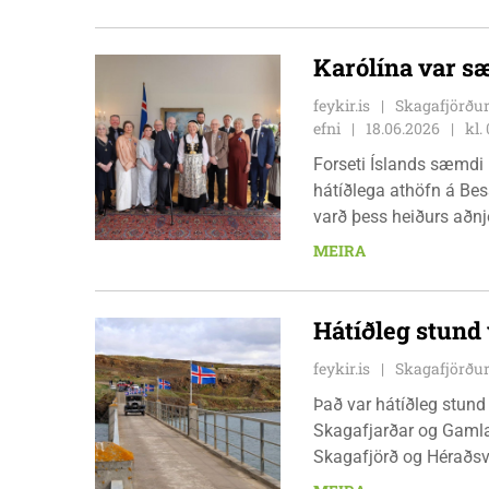
hringja í neyðarlínuna 1
mál enda viðkomandi að
Karólína var s
feykir.is
Skagafjörður
efni
18.06.2026
kl.
Forseti Íslands sæmdi 
hátíðlega athöfn á Bes
varð þess heiðurs aðnjó
Hvammshlíð, fyrir frum
MEIRA
Hátíðleg stund
feykir.is
Skagafjörður
Það var hátíðleg stund
Skagafjarðar og Gamla 
Skagafjörð og Héraðsva