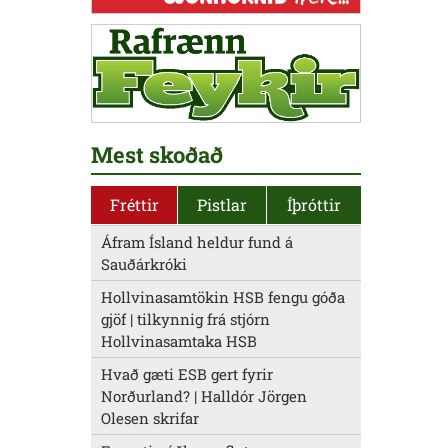
Mest skoðað
Fréttir
Pistlar
Íþróttir
Áfram Ísland heldur fund á
Sauðárkróki
Hollvinasamtökin HSB fengu góða
gjöf | tilkynnig frá stjórn
Hollvinasamtaka HSB
Hvað gæti ESB gert fyrir
Norðurland? | Halldór Jörgen
Olesen skrifar