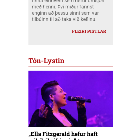
finna einhvern sem hefur umsjón
með henni. Því miður fannst
enginn að þessu sinni sem var
tilbúinn til að taka við keflinu.
FLEIRI PISTLAR
Tón-Lystin
„Ella Fitzgerald hefur haft