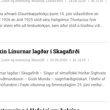
, Listir og menning, Mannlíf, Lokað efni
24.06.2026
kl. 11.16
ra afmæli Glaumbæjarkirkju þann 14. júní síðastliðinn en
ní 1926 en árið 1925 stóð séra Hallgrímur Thorlacius fyrir
úr steini eftir að timburkirkjan, sem áður stóð á hlaðinu við
akaveðri árið 1923. Í tilefni af aldarafmælinu var
ni og vegleg afmælisveisla á Löngumýri í kjölfarið. Gísli
up prédikaði en hann var prestur Glaumbæjarkirkju í rúm 40
Gísla út í afmælið, kirkjuna og söguna.
in Línurnar lagðar í Skagafirði
, Listir og menning, Mannlíf
23.06.2026
kl. 14.29
rnar lagðar í Skagafirði – Sögur af símaflokki Þórðar Sighvats
Guðmundsson – Gústi Munda – sagnfræðigrúskari. Í tilefni af
ð höfundinn í Feyki vikunnar og fimmtudaginn 25. júní verður
(neðri sal) á Sauðárkróki og hefst teitið kl. 16. Lesið verður
ur boðin til sölu fyrir kr. 6.000(ekki verður posi á staðnum)
ður upp á kaffi og með því.