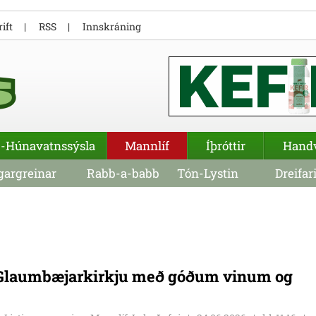
ift
RSS
Innskráning
-Húnavatnssýsla
Mannlíf
Íþróttir
Hand
argreinar
Rabb-a-babb
Tón-Lystin
Dreifar
í Glaumbæjarkirkju með góðum vinum og