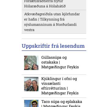
Forsætisráðherra flytur
Hólaræðuna á Hólahátíð
Atkvæðagreiðsla utan kjörfundar
er hafin | Tilkynning frá
sýslumanninum á Norðurlandi
vestra
Uppskriftir frá lesendum
Gúllassúpa og
ostakaka |
Matgæðingur Feykis
Kjúklingur í ofni og
vinsælasti
eftirrétturinn |
Matgæðingar Feykis
Taco súpa og eplakaka
| Matgæðingar Feykis