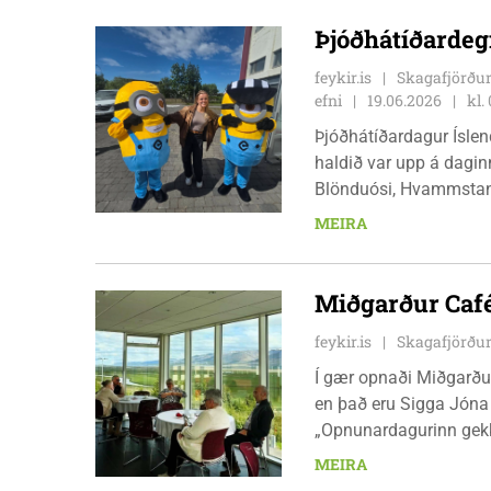
Þjóðhátíðardeg
feykir.is
Skagafjörður
efni
19.06.2026
kl.
Þjóðhátíðardagur Íslen
haldið var upp á dagin
Blönduósi, Hvammstang
skemmtilegum dagskr
MEIRA
Miðgarður Café
feykir.is
Skagafjörður
Í gær opnaði Miðgarðu
en það eru Sigga Jóna 
„Opnunardagurinn gekk 
litu við hjá okkur, all
MEIRA
Feykir spurði hvernig g