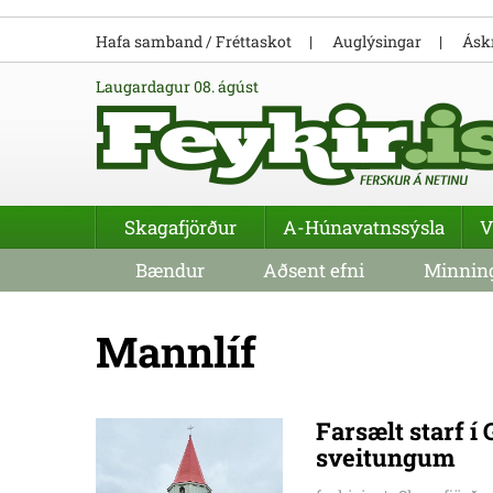
Hafa samband / Fréttaskot
Auglýsingar
Áskr
laugardagur 08. ágúst
Skagafjörður
A-Húnavatnssýsla
V
Bændur
Aðsent efni
Minning
Mannlíf
Farsælt starf 
sveitungum