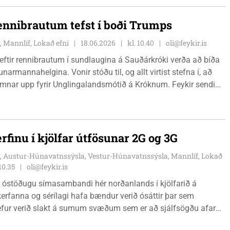
ennibrautum tefst í boði Trumps
, Mannlíf, Lokað efni
18.06.2026
kl. 10.40
oli@feykir.is
 eftir rennibrautum í sundlaugina á Sauðárkróki verða að bíða
unarmannahelgina. Vonir stóðu til, og allt virtist stefna í, að
omnar upp fyrir Unglingalandsmótið á Króknum. Feykir sendi
 sviðsstjóra veitu- og framkvæmdasviðs sveitarfélagsins
rn um málið.
rfinu í kjölfar útfösunar 2G og 3G
, Austur-Húnavatnssýsla, Vestur-Húnavatnssýsla, Mannlíf, Lokað
 10.35
oli@feykir.is
r óstöðugu símasambandi hér norðanlands í kjölfarið á
rfanna og sérílagi hafa bændur verið ósáttir þar sem
fur verið slakt á sumum svæðum sem er að sjálfsögðu afar
 mál upp fyrir helgi að fjölskylda á Skagaströnd reyndi að