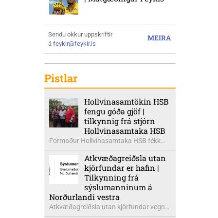
Sendu okkur uppskriftir
MEIRA
á
feykir@feykir.is
Pistlar
Hollvinasamtökin HSB
fengu góða gjöf |
tilkynnig frá stjórn
Hollvinasamtaka HSB
Formaður Hollvinasamtaka HSB fékk
heldur betur góða heimsók þann 5.
Atkvæðagreiðsla utan
ágúst síðastliðinn. Þarna voru mættar
kjörfundar er hafin |
þær Ingibjörg á Auðólfsstöðum
Tilkynning frá
formaður Kvenfélags
sýslumanninum á
Bólstaðarhlíðarhrepps og Guðrún á
Norðurlandi vestra
Auðkúlu formaður Kvenfélags
Atkvæðagreiðsla utan kjörfundar vegna
Svínavatnshrepps. Afhentu þær
þjóðaratkvæðagreiðslu um