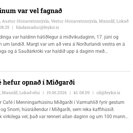
inum var vel fagnað
, Austur-Húnavatnssýsla, Vestur-Húnavatnssýsla, Mannlíf, Lokað
 08.25
bladamadur@feykir.is
dinga var haldinn hátíðlegur á miðvikudaginn, 17. júní og
n um landið. Margt var um að vera á Norðurlandi vestra en á
a og á Sauðárkróki var haldið upp á daginn með
ám.
 hefur opnað í Miðgarði
, Mannlíf, Lokað efni
19.06.2026
kl. 08.09
oli@feykir.is
r Café í Menningarhúsinu Miðgarði í Varmahlíð fyrir gestum
og Snorri, húsráðendur í Miðgarði, sem reka kaffihúsið.
virkilega vel, það var rennerí allan daginn og um 100 manns
ir virkilega ánægðir með þetta framtak,“ sagði Sigga Jóna þegar
ekk.