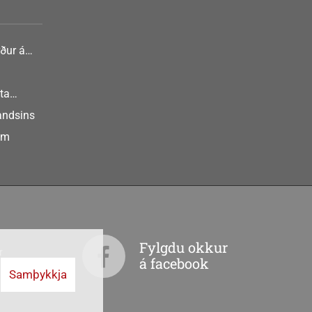
ður á
nlist
ta
landsins
um
Fylgdu okkur
r
á facebook
Samþykkja