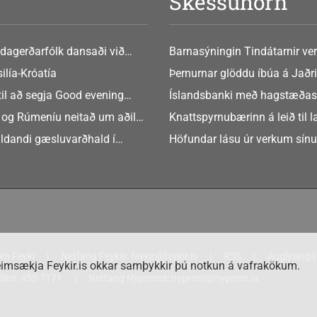
V
Skessuhorn
dagerðarfólk dansaði við
Barnasýningin Tindátarnir ver
Bókasafni Akraness í dag ? tó
ilía-Króatía
Þernurnar glöddu íbúa á Jaðri
eftir Soffíu Björg
til að segja Good evening
Íslandsbanki með hagstæðas
tilboðið
 og Rúmeníu neitað um aðild
Knattspyrnubærinn á leið til 
ngen
ldandi gæsluvarðhald í
Höfundar lásu úr verkum sín
rkamáli
m Feyki
Netfang Feykis:
feykir@feykir.is
RSS
Auglýsinga
imsækja Feykir.is okkar samþykkir þú notkun á vafrakökum.
Sími:
455 7171
Netfang Nýprents:
nyprent@nyprent.is