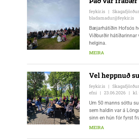
Það var frábær
feykir.is
Skagafjörður
bladamadur@feykir.is
Bæjarhátíðin Hofsós he
Viðburðir hátíðarinnar 
helgina.
MEIRA
Vel heppnuð su
feykir.is
Skagafjörður
efni
23.06.2026
kl.
Um 50 manns sóttu suma
sem haldin var á Löngu
sinn en hún fór fyrst 
Markmið hátíðarinnar e
MEIRA
skapa vettvang fyrir g