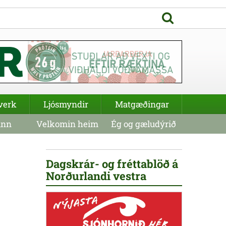
verk
Ljósmyndir
Matgæðingar
inn
Velkomin heim
Ég og gæludýrið
Dagskrár- og fréttablöð á
Norðurlandi vestra