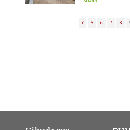
MEIRA
5
6
7
8