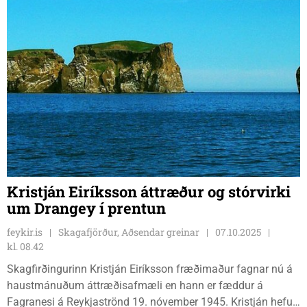
Kristján Eiríksson áttræður og stórvirki
um Drangey í prentun
feykir.is
Skagafjörður, Aðsendar greinar
07.10.2025
kl. 08.42
Skagfirðingurinn Kristján Eiríksson fræðimaður fagnar nú á
haustmánuðum áttræðisafmæli en hann er fæddur á
Fagranesi á Reykjaströnd 19. nóvember 1945. Kristján hefur