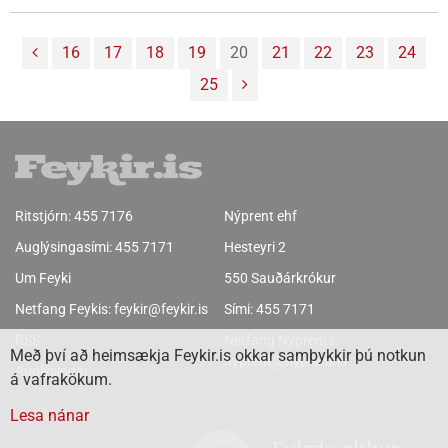
bókaði þó sérstaklega um það að aðgengismál væru í góðu
lagi og tóku fram í bókun sinni að Öryrkjabandalag Íslands
16
17
18
19
20
21
22
23
24
hefði tekið út sundlaugina á Sauðárkróki í sumar og hefði sú
25
niðurstaða verið “glæsileg, aðgengismálum í hag”.
Staðreyndin er hins vegar sú að Öryrkjabandalagið hefur
enga úttekt gert á sundlaug Sauðárkróks.
Ritstjórn:
455 7176
Nýprent ehf
Auglýsingasími:
455 7171
Hesteyri 2
Um Feyki
550 Sauðárkrókur
Netfang Feykis:
feykir@feykir.is
Sími:
455 7171
RSS
Netfang Nýprents:
Með því að heimsækja Feykir.is okkar samþykkir þú notkun
nyprent@nyprent.is
Auglýsingar
á vafrakökum.
Lesa nánar