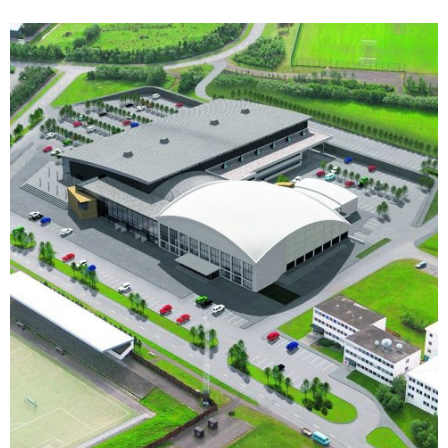
Fræðslufundir ver'a á Hvammstanga 14. október og á
Sauðárkróki 15. október.