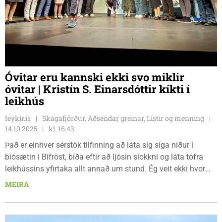
Óvitar eru kannski ekki svo miklir
óvitar | Kristín S. Einarsdóttir kíkti í
leikhús
feykir.is
Skagafjörður, Aðsendar greinar, Listir og menning
14.10.2025
kl. 16.43
Það er einhver sérstök tilfinning að láta sig síga niður í
bíósætin i Bifröst, bíða eftir að ljósin slokkni og láta töfra
leikhússins yfirtaka allt annað um stund. Ég veit ekki hvor
okkar var spenntari, rúmlega fimmtuga amman eða rétt að
MEIRA
verða sjö ára ömmustelpan, þegar okkur bauðst að fara í
leikhús á mánudaginn. Alla vega varð hvorug okkar fyrir
vonbrigðum. Í tæpa tvo tíma lifðum við okkur inn í heim