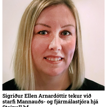
vanalega í einhverju stresskasti á sunnudagskvöldi
Sigríður Ellen Arnardóttir tekur við
starfi Mannauðs- og fjármálastjóra hjá