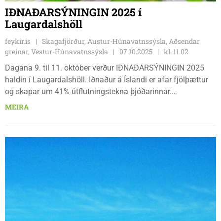
IÐNAÐARSÝNINGIN 2025 í
Laugardalshöll
feykir.is
Skagafjörður, Austur-Húnavatnssýsla, Aðsendar
greinar, Vestur-Húnavatnssýsla
07.10.2025
kl. 11.02
Dagana 9. til 11. október verður IÐNAÐARSÝNINGIN 2025
haldin í Laugardalshöll. Iðnaður á Íslandi er afar fjölþættur
og skapar um 41% útflutningstekna þjóðarinnar.
IÐNAÐARSÝNINGIN 2025 endurspeglar þessa breidd og
MEIRA
verður hún með stærri sýningum hér á landi en á annað
hundrað fyrirtæki kynna vörur og þjónustu.