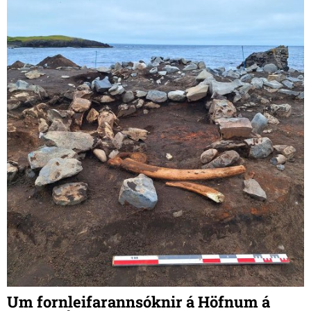
Gumma, Finns, Dagnýjar og allra hinna í leikritinu Óvitum,
eftir Guðrún Helgadóttur, í leikstjórn Eysteins Ívars
Guðbrandssonar.
Um fornleifarannsóknir á Höfnum á