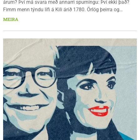
árum? Því má svara með annarri spurningu: Því ekki það?
Fimm menn týndu lífi á Kili árið 1780. Örlög þeirra og
eftirmál öll mörkuðu djúp spor hjá mörgum ættmennum
MEIRA
þeirra allt fram til þessa dags.