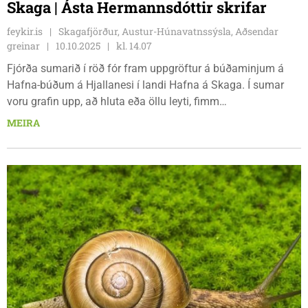
Skaga | Ásta Hermannsdóttir skrifar
feykir.is
Skagafjörður, Austur-Húnavatnssýsla, Aðsendar
greinar
10.10.2025
kl. 14.07
Fjórða sumarið í röð fór fram uppgröftur á búðaminjum á
Hafna-búðum á Hjallanesi í landi Hafna á Skaga. Í sumar
voru grafin upp, að hluta eða öllu leyti, fimm
búðir/mannvirki, auk þess sem unnið var á svæðum utan
MEIRA
bygginga. Grafið var á sama uppgraftarsvæði og í fyrra.
Búðirnar eru í mörgum tilfellum illa farnar og því oft erfitt að
greiða úr mannvistarlögum og sjá hvar ein búð endar og
önnur byrjar. En allt hefst þetta á endanum og myndin
skýrist með hverju árinu.