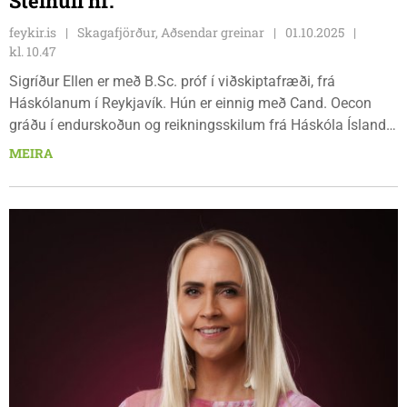
Steinull hf.
feykir.is
Skagafjörður, Aðsendar greinar
01.10.2025
kl. 10.47
Sigríður Ellen er með B.Sc. próf í viðskiptafræði, frá
Háskólanum í Reykjavík. Hún er einnig með Cand. Oecon
gráðu í endurskoðun og reikningsskilum frá Háskóla Íslands
og löggildingu í endurskoðun frá 2022.
MEIRA