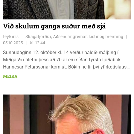
Við skulum ganga suður með sjá
feykir.is
Skagafjörður, Aðsendar greinar, Listir og menning
05.10.2025
kl. 12.44
Sunnudaginn 12. október kl. 14 verður haldið málþing í
Miðgarði í tilefni þess að 70 ár eru síðan fyrsta ljóðabók
Hannesar Péturssonar kom út. Bókin heitir því yfirlætislausa
nafni Kvæðabók og kom út árið 1955. Hún var gefin út í
MEIRA
1.000 eintökum í upphafi og þau eintök ruku út og það var
prentað annað upplag í snatri en fjöldi þeirra eintaka var
aldrei gefinn upp.