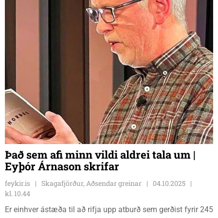
Það sem afi minn vildi aldrei tala um |
Eyþór Árnason skrifar
feykir.is
Skagafjörður, Aðsendar greinar
04.10.2025
kl. 10.44
Er einhver ástæða til að rifja upp atburð sem gerðist fyrir 245