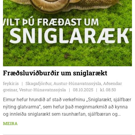
Fræðsluviðburðir um sniglarækt
feykir.is
Skagafjörður, Austur-Húnavatnssýsla, Aðsendar
greinar, Vestur-Húnavatnssýsla
08.10.2025
kl. 08.50
Eimur hefur hrundið af stað verkefninu „Sniglarækt, sjálfbær
nýting glatvarma“, sem hefur það meginmarkmið að kynna
og innleiða sniglarækt sem raunhæfan, sjálfbæran og
nýskapandi valkost fyrir bændur, frumkvöðla og aðra
MEIRA
áhugasama um sjálfbæra nýsköpun í landbúnaði á Íslandi.