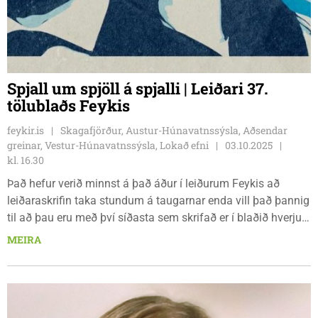
Spjall um spjöll á spjalli | Leiðari 37.
tölublaðs Feykis
feykir.is
Skagafjörður, Austur-Húnavatnssýsla, Aðsendar
greinar, Vestur-Húnavatnssýsla, Lokað efni
03.10.2025
kl. 16.30
Það hefur verið minnst á það áður í leiðurum Feykis að
leiðaraskrifin taka stundum á taugarnar enda vill það þannig
til að þau eru með því síðasta sem skrifað er í blaðið hverju
sinni. Sjálfur hef ég það vanalega á stefnuskránni að skrifa
MEIRA
leiðarann helgina áður en blaðið kemur út en blaðið fer í
prentun á mánudagseftirmiðdegi og ég hef ekki tíma til að
skrifa leiðarann þá. Því er stefnan vanalega sú að klára þetta
lítilræði við fyrsta tækifæri hverja helgi en það plan endar