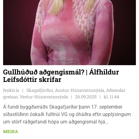
Gullhúðuð aðgengismál? | Álfhildur
Leifsdóttir skrifar
feykir.is
Skagafjörður, Austur-Húnavatnssýsla, Aðsendar
greinar, Vestur-Húnavatnssýsla
26.09.2025
kl. 11.44
Á fundi byggðarráðs Skagafjarðar þann 17. september
síðastliðinn óskaði fulltrúi VG og óháðra eftir upplýsingum
um störf ráðgefandi hóps um aðgengismál hjá
sveitarfélaginu, sjá hér. Í svari byggðarráðs kom fram að sá
MEIRA
hópur hafi ekki fundað frá því í október í fyrra. Meirihluti