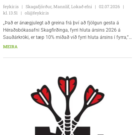
feykir.is
Skagafjörður, Mannlíf, Lokað efni
02.07.2026
kl. 13.51
oli@feykir.is
„Það er ánægjulegt að greina frá því að fjölgun gesta á
Héraðsbókasafni Skagfirðinga, fyrri hluta ársins 2026 á
Sauðárkróki, er tæp 10% miðað við fyrri hluta ársins í fyrra,“
segir í frétt á heimasíðu Skagafjarðar en gestum safnsins á
MEIRA
Króknum hefur fjölgað alla mánuði ársins milli ára en mest
þó í maí og júní. Árið 2025 komu 4.086 gestir á fyrri hluta
ársins, en í ár eru gestirnir 4.477 sem er fjölgun um rúm
9,5%.