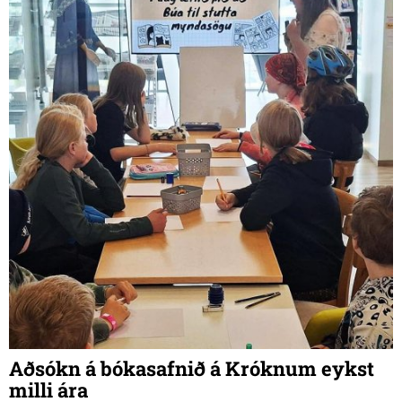
ríkjum þess þrefaldast. Á sama tíma hefðu laun ekki fylgt
þeirri þróun. Það ætti einkum við um ung fólk sem væri
gjarnan bæði á lágum launum og í óöryggri vinnu sem þýddi
að það ætti oft erfitt með að standast greiðslumat og að
safna fyrir hárri útborgun sem tekið gæti mörg ár.
Aðsókn á bókasafnið á Króknum eykst
milli ára