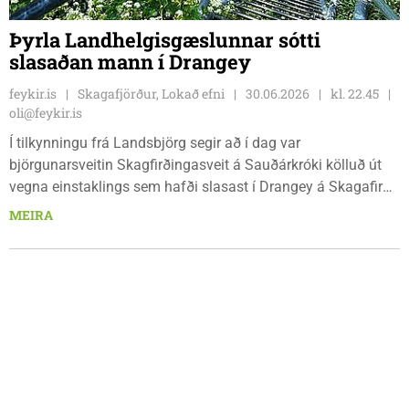
Þyrla Landhelgisgæslunnar sótti
slasaðan mann í Drangey
feykir.is
Skagafjörður, Lokað efni
30.06.2026
kl. 22.45
oli@feykir.is
Í tilkynningu frá Landsbjörg segir að í dag var
björgunarsveitin Skagfirðingasveit á Sauðárkróki kölluð út
vegna einstaklings sem hafði slasast í Drangey á Skagafirði.
Uppgangan í Drangey er brött og erfið og ekki hlaupið að því
MEIRA
að flytja liggjandi sjúkling þá leið og var því brugðið á það
ráð að kalla til þyrlu Landhelgisgæslunnar.