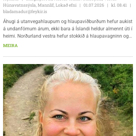
Húnavatnssýsla, Mannlíf, Lokað efni
01.07.2026
kl. 08.41
bladamadur@feykir.is
Áhugi á utanvegahlaupum og hlaupaviðburðum hefur aukist
á undanförnum árum, ekki bara á Íslandi heldur almennt úti í
heimi. Norðurland vestra hefur stokkið á hlaupavagninn og
þrír hlaupaviðburðir verða haldnir í landshlutanum í sumar.
MEIRA
Molduxi Trail og Vatnsnes Trail komu ný inn í fyrra og í ár
bætist við Á fram at Work – Skagastrandarhlaupið. Öll
hlaupin eru til þess gerð að efla hreyfingu og útivist í
einstöku náttúru Norðurlands vestra.