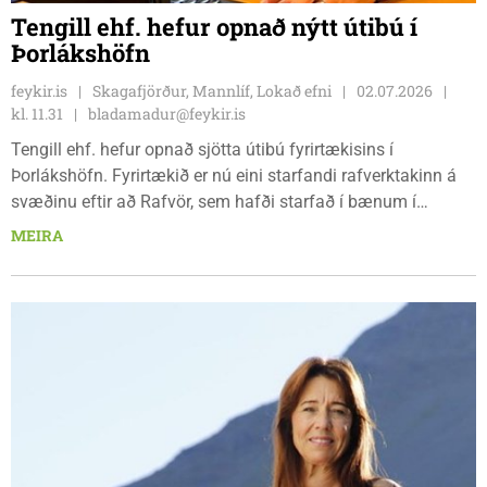
Tengill ehf. hefur opnað nýtt útibú í
Þorlákshöfn
feykir.is
Skagafjörður, Mannlíf, Lokað efni
02.07.2026
kl. 11.31
bladamadur@feykir.is
Tengill ehf. hefur opnað sjötta útibú fyrirtækisins í
Þorlákshöfn. Fyrirtækið er nú eini starfandi rafverktakinn á
svæðinu eftir að Rafvör, sem hafði starfað í bænum í
áratugi, hætti rekstri. Undanfarið ár hafa fyrirtækin tvö unnið
MEIRA
saman að verkefnum í Þorlákshöfn og hefur Tengill nú tekið
við þjónustu á svæðinu.