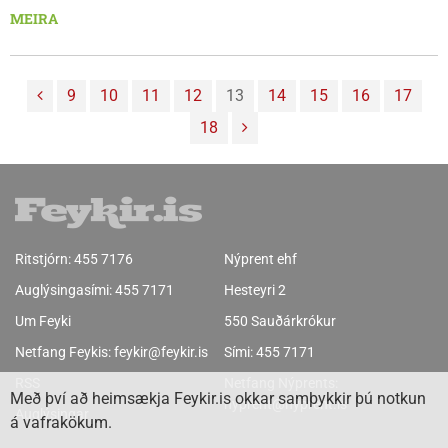
Króknum hefur verið rekin af Ásgeiri Einarssyni og fjölskyldu
MEIRA
frá upphafi en búðin var fyrst opnuð 1991. Orðsporið hefur
verið framúrskarandi og var Ásgeir til að mynda kjörinn
Maður ársins á Norðurlandi vestra á síðasta ári. Nýir
9
10
11
12
13
14
15
16
17
eigendur Hlíðarkaups eru Óli Björn Pétursson, Hekla Eir
18
Bergsdóttir, Pétur Ingi Björnsson og Regína Jóna
Gunnarsdóttir.
Ritstjórn:
455 7176
Nýprent ehf
Auglýsingasími:
455 7171
Hesteyri 2
Um Feyki
550 Sauðárkrókur
Netfang Feykis:
feykir@feykir.is
Sími:
455 7171
RSS
Netfang Nýprents:
Með því að heimsækja Feykir.is okkar samþykkir þú notkun
nyprent@nyprent.is
Auglýsingar
á vafrakökum.