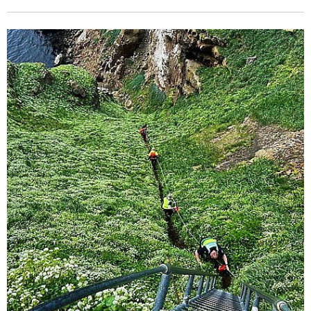
áherslu á verkefnastjórnun frá Háskólanum á Bifröst og
hefur lokið viðbótardiplómu í menntunarfræðum frá
Háskólanum á Akureyri.