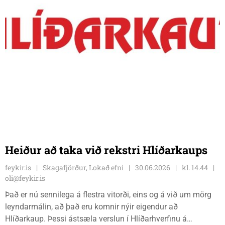
Heiður að taka við rekstri Hlíðarkaups
feykir.is
Skagafjörður, Lokað efni
30.06.2026
kl. 14.44
oli@feykir.is
Það er nú sennilega á flestra vitorði, eins og á við um mörg
leyndarmálin, að það eru komnir nýir eigendur að
Hlíðarkaup. Þessi ástsæla verslun í Hlíðarhverfinu á