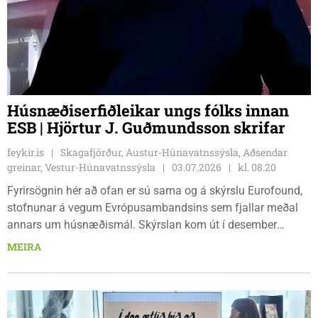
Húsnæðiserfiðleikar ungs fólks innan
ESB | Hjörtur J. Guðmundsson skrifar
feykir.is
Skagafjörður, Austur-Húnavatnssýsla, Aðsendar
greinar, Vestur-Húnavatnssýsla
03.07.2026
kl. 08.20
Fyrirsögnin hér að ofan er sú sama og á skýrslu Eurofound,
stofnunar á vegum Evrópusambandsins sem fjallar meðal
annars um húsnæðismál. Skýrslan kom út í desember
síðastliðnum og er þar dregin upp vægast sagt dökk mynd
MEIRA
af stöðu þeirra mála innan sambandsins og sérstaklega í
tilfelli ungs fólks. Til að mynda kemur fram að mikill og
vaxandi skortur sé á íbúarhúsnæði og húsnæðisverð fyrir
vikið hækkað mikið. Að meðaltali um 50% en í ýmsum