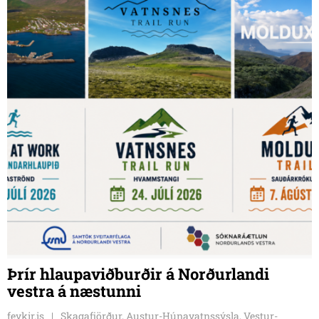
Þrír hlaupaviðburðir á Norðurlandi
vestra á næstunni
feykir.is
Skagafjörður, Austur-Húnavatnssýsla, Vestur-