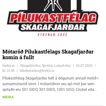
Mótaröð Pílukastfélags Skagafjarðar
komin á fullt
feykir.is
Skagafjörður, Íþróttir, Lokað efni
02.07.2026
kl. 13.45
bladamadur@feykir.is
Pílukastfélag Skagafjarðar hélt á dögunum annað mótið í
sumarmótaröð sinni. Í mótaröðinni eru sjö mót þar sem
spilaðir eru 501 SIDO, 301 DIDO, 1001 SISO, Cricket eða
Chicago-leikir. Einnig eru veitt alls kyns verðlaun og gefin stig
MEIRA
fyrir árangur. Í júlí verða tvö mót, nánar til tekið dagana 21.