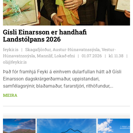
Gísli Einarsson er handhafi
Landstólpans 2026
feykir.is
Skagafjörður, Austur-Húnavatnssýsla, Vestur-
Húnavatnssýsla, Mannlíf, Lokað efni
01.07.2026
kl. 11.38
oli@feykir.is
Það fór framhjá Feyki á einhvern dularfullan hátt að Gísli
Einarsson dagskrárgerðarmaður, uppistandari,
samfélagsrýnir, blaðamaður, fararstjóri, rithöfundur,
lífskúnstner og tengdasonur Skagafjarðar er handhafi
MEIRA
Landstólpa Byggðastofnunar 2026. Viðurkenninguna hlaut
Gísli á aðalfundi Byggðastofnunar sem fór fram 28. maí á
Kirkjubæjarklausti. Í ár bárust samtals 27 tilnefningar til 16
aðila eða verkefna.