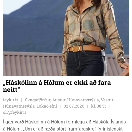
„Háskólinn á Hólum er ekki að fara
neitt“
feykir.is
Skagafjörður, Austur-Húnavatnssýsla, Vestur-
Húnavatnssýsla, Lokað efni
02.07.2026
kl. 08.55
oli@feykir.is
Í gær varð Háskólinn á Hólum formlega að Háskóla Íslands
á Hólum. „Um er að ræða stórt framfaraskref fyrir íslenskt