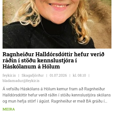
Ragnheiður Halldórsdóttir hefur verið
ráðin í stöðu kennslustjóra í
Háskólanum á Hólum
feykir.is
Skagafjörður
01.07.2026
kl. 08.10
bladamadur@feykir.is
Á vefsíðu Háskólans á Hólum kemur fram að Ragnheiður
Halldórsdóttir hefur verið ráðin í stöðu kennslustjóra skólans
og mun hefja störf í ágúst. Ragnheiður er með BA gráðu í
ensku frá Háskóla Íslands, diplómu í ferðamálafræði frá
MEIRA
Háskólanum á Hólum, MLM gráðu í forystu og stjórnun með