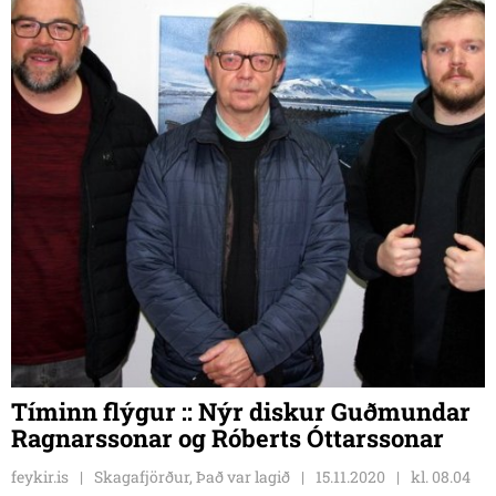
Tíminn flýgur :: Nýr diskur Guðmundar
Ragnarssonar og Róberts Óttarssonar
feykir.is
Skagafjörður, Það var lagið
15.11.2020
kl. 08.04