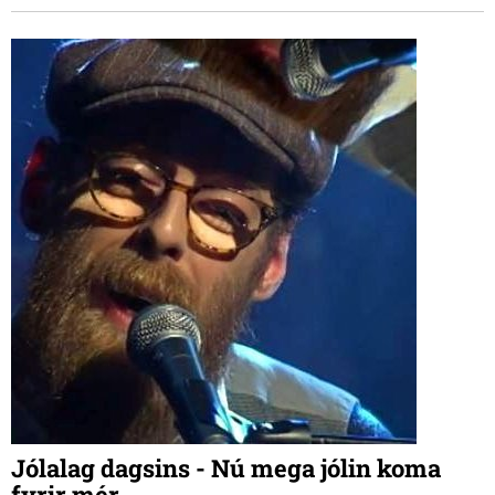
Jólalag dagsins - Nú mega jólin koma
fyrir mér