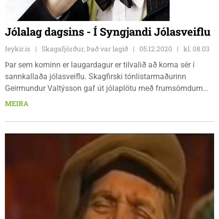
Jólalag dagsins - Í Syngjandi Jólasveiflu
feykir.is
Skagafjörður, Það var lagið
05.12.2020
kl. 08.03
Þar sem kominn er laugardagur er tilvalið að koma sér í
sannkallaða jólasveiflu. Skagfirski tónlistarmaðurinn
Geirmundur Valtýsson gaf út jólaplötu með frumsömdum
lögum fyrir jólin 2013, Jólastjörnur Geirmundar. Þá hafði ekki
MEIRA
komið plata frá Geirmundi frá árinu 2008.