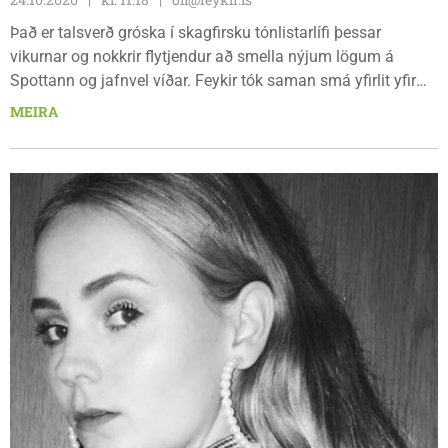
Það er talsverð gróska í skagfirsku tónlistarlífi þessar
vikurnar og nokkrir flytjendur að smella nýjum lögum á
Spottann og jafnvel víðar. Feykir tók saman smá yfirlit yfir
flóruna eða í það minnsta það sem rak á fjörurnar.
MEIRA