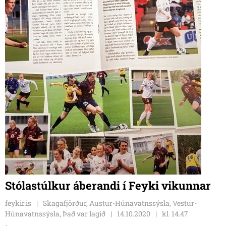
Stólastúlkur áberandi í Feyki vikunnar
feykir.is
Skagafjörður, Austur-Húnavatnssýsla, Vestur-
Húnavatnssýsla, Það var lagið
14.10.2020
kl. 14.47