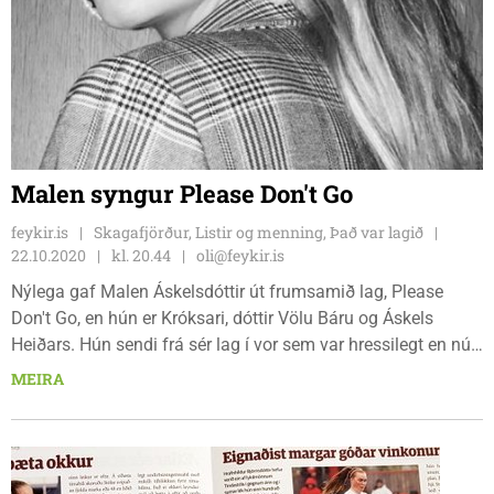
Malen syngur Please Don't Go
feykir.is
Skagafjörður, Listir og menning, Það var lagið
22.10.2020
kl. 20.44
oli@feykir.is
Nýlega gaf Malen Áskelsdóttir út frumsamið lag, Please
Don't Go, en hún er Króksari, dóttir Völu Báru og Áskels
Heiðars. Hún sendi frá sér lag í vor sem var hressilegt en nú
er hún á ljúfari nótum. Malen var í söngnámi í
MEIRA
Kaupmannahöfn í fyrra en auk þess að syngja spilar hún á
hljómborð og gítar. Fyrst lærði hún þó á fiðlu hjá Kristínu
Höllu. Malen segir lesendum frá því hvernig lagið varð til.