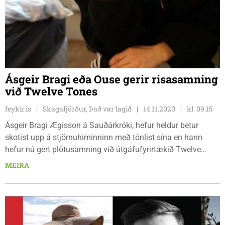
Ásgeir Bragi eða Ouse gerir risasamning
við Twelve Tones
feykir.is
Skagafjörður, Það var lagið
14.11.2020
kl. 09.15
Ásgeir Bragi Ægisson á Sauðárkróki, hefur heldur betur
skotist upp á stjörnuhiminninn með tónlist sína en hann
hefur nú gert plötusamning við útgáfufyrirtækið Twelve
Tones í Bandaríkjunum. Ásgeir segir samninginn
MEIRA
hefðbundinn en niðurstaðan varð sú að semja við þetta
fyrirtæki eftir mikla vinnu og samtöl við ýmsa aðra
útgefendur. „Okkur leist bara mjög vel á þetta og enduðum á
að samþykkja samningin frá þeim,“ segir Ásgeir.