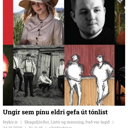
Ungir sem pínu eldri gefa út tónlist
feykir.is
Skagafjörður, Listir og menning, Það var lagið
24.10.2020
kl. 11.18
oli@feykir.is