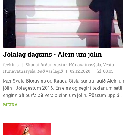
Jólalag dagsins - Alein um jólin
feykir.is
Skagafjörður, Austur-Húnavatnssýsla, Vestur-
Húnavatnssýsla, Það var lagið
02.12.2020
kl. 08.03
Þær Svala Björgvins og Ragga Gísla sungu lagið Alein um
jólin í Jólagestum 2016. En eins og segir í textanum ætti
enginn að þurfa að vera aleinn um jólin. Pössum upp á
náungann og þá sem á stuðningi þurfa að halda og þá geta
MEIRA
allir átt góð jól.