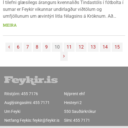
Í tilefni glæsilegs árangurs kvennaliðs Tindastóls í fótbolta í
sumar er Feykir vikunnar undirlagður viðtölum og
umfjöllunum um ævintýri litla félagsins á Króknum. Að
sjálfsögðu er annað bráðgott efni líka og dugar ekki minna
MEIRA
en 16 síður þessa vikuna. Magnús Ásgeir Elíasson, bóndi á
Stóru-Ásgeirsá í Húnaþingi setti á sig svuntuna og er
matgæðingur vikunnar og býður upp á spennandi lambafille
6
7
8
9
10
11
12
13
14
15
sem fyrsta rétt og svo kjötsúpu fyrir hálft hundrað manns. Í
leiðara eru smá hugrenningar um nýja stjórnarskrá og
gamla, fréttir á sínum stað og afþreying.
Ritstjórn:
455 7176
Nýprent ehf
Auglýsingasími:
455 7171
Hesteyri 2
Um Feyki
550 Sauðárkrókur
Netfang Feykis:
feykir@feykir.is
Sími:
455 7171