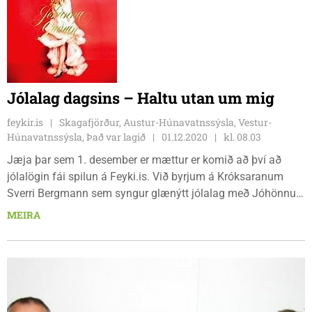
Jólalag dagsins – Haltu utan um mig
feykir.is
Skagafjörður, Austur-Húnavatnssýsla, Vestur-
Húnavatnssýsla, Það var lagið
01.12.2020
kl. 08.03
Jæja þar sem 1. desember er mættur er komið að því að
jólalögin fái spilun á Feyki.is. Við byrjum á Króksaranum
Sverri Bergmann sem syngur glænýtt jólalag með Jóhönnu
Guðrúnu en hún sendi frá sér plötu á dögunum sem ber
MEIRA
heitið Jól með Jóhönnu.