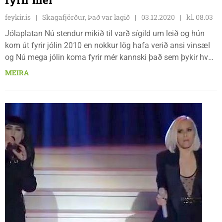
feykir.is
Skagafjörður, Það var lagið
03.12.2020
kl. 08.03
Jólaplatan Nú stendur mikið til varð sígild um leið og hún
kom út fyrir jólin 2010 en nokkur lög hafa verið ansi vinsæl
og Nú mega jólin koma fyrir mér kannski það sem þykir hvað
best. Það er Sigurður Guðmundsson og Memfismafían sem
MEIRA
hér flytja það skemmtilega lag.