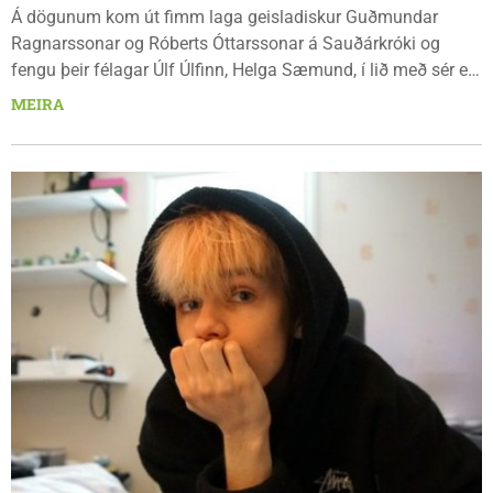
Á dögunum kom út fimm laga geisladiskur Guðmundar
Ragnarssonar og Róberts Óttarssonar á Sauðárkróki og
fengu þeir félagar Úlf Úlfinn, Helga Sæmund, í lið með sér en
hann sá um hljóðfæraleik, útsetningar og upptökur fjögurra
MEIRA
laganna. Fimmta lagið var hins vegar unnið í Stúdíó Benmen
á Króknum þar sem Fúsi Ben lék á trommur, bassa og
undirgítar en Magnús Jóhann Ragnarsson á Hammond og
Reynir Snær Magnússon á gítar.