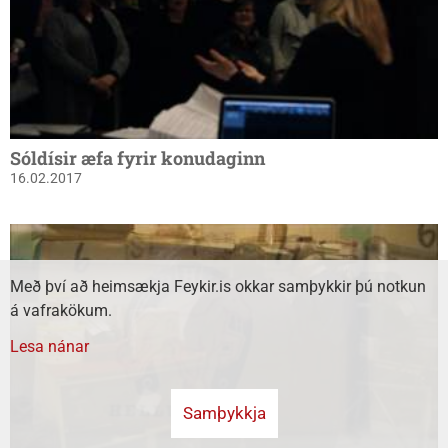
Sóldísir æfa fyrir konudaginn
16.02.2017
Með því að heimsækja Feykir.is okkar samþykkir þú notkun
á vafrakökum.
Lesa nánar
Samþykkja