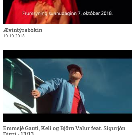
Ævintýrabókin
10.10.2018
Emmsjé Gauti, Keli og Björn Valur feat. Sigurjón
Digri - 13/13