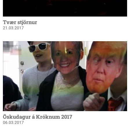
Tvær stjörnur
21.03.2017
Öskudagur á Króknum 2017
06.03.2017