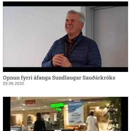
Opnun fyrri áfanga Sundlaugar Sauðárkróks
03.06.2020