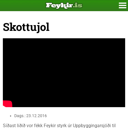
Skottujol
Dags.: 23.12.2016
Síðast liðið vor fékk Feykir styrk úr Uppbyggingarsjóði til