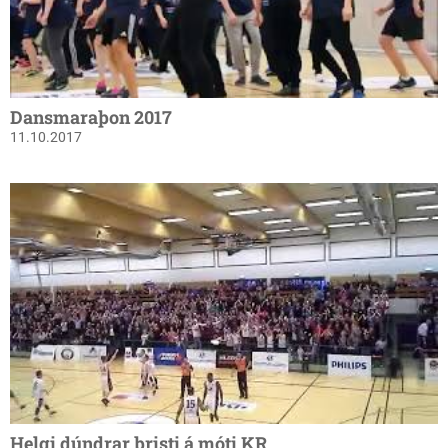
Dansmaraþon 2017
11.10.2017
Helgi dúndrar þristi á móti KR