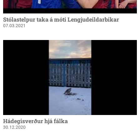
Stólastelpur taka á móti Lengjudeildarbikar
07.03.2021
Hádegisverður hjá fálka
30.12.2020