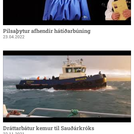
Pilsaþytur afhendir hátíðarbúning
23.04.2022
Dráttarbátur kemur til Sauðárkróks