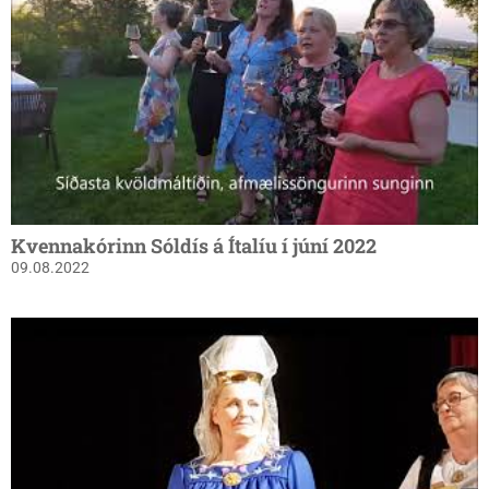
Kvennakórinn Sóldís á Ítalíu í júní 2022
09.08.2022