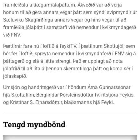
framleiðslu á dægurmálaþáttum. Ákveðið var að verja
honum til að gera annars vegar þátt sem sýndi svipmyndir úr
Sæluviku Skagfirðinga annars vegar og hins vegar til að
framleiða jólaþátt í samstarfi við nemendur í kvikmyndagerð
við FNV.
Þættirnir fara nú í loftið á feykiTV. Í þættinum Skottujól, sem
hér fer í loftið, spreyta nemendur í kvikmyndaferð í FNV sig á
þáttagerð og slá á létta strengi. Það er upplagt að nota
jólafríið til að líta á þennan skemmtilega þátt og koma sér í
jólaskapið.
Umsjón og handritsgerð var í höndum Árna Gunnarssonar
hjá Skottafilm, Berglindar Þorsteinsdóttur fv. ritstjóra Feykis
og Kristínar S. Einarsdóttur, blaðamanns hjá Feyki.
Tengd myndbönd