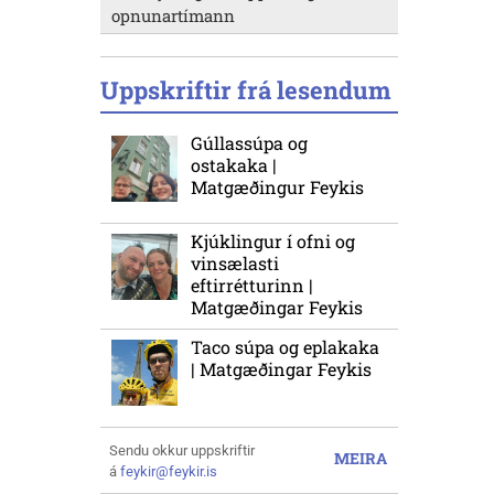
opnunartímann
Uppskriftir frá lesendum
Gúllassúpa og
ostakaka |
Matgæðingur Feykis
Kjúklingur í ofni og
vinsælasti
eftirrétturinn |
Matgæðingar Feykis
Taco súpa og eplakaka
| Matgæðingar Feykis
Sendu okkur uppskriftir
MEIRA
á
feykir@feykir.is