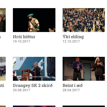
n
Hrói höttur
Ýkt elding
19.10.2017
12.10.2017
ti
Drangey SK 2 skírð
Beint í æð
20.08.2017
28.04.2017