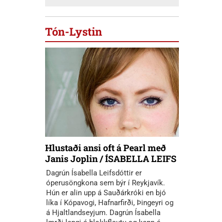
Tón-Lystin
Hlustaði ansi oft á Pearl með
Janis Joplin / ÍSABELLA LEIFS
Dagrún Ísabella Leifsdóttir er
óperusöngkona sem býr í Reykjavík.
Hún er alin upp á Sauðárkróki en bjó
líka í Kópavogi, Hafnarfirði, Þingeyri og
á Hjaltlandseyjum. Dagrún Ísabella