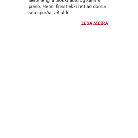
lærði lengi á blokkflautu og kann á
píanó. Henni finnst ekki rétt að dömur
séu spurðar að aldri.
LESA MEIRA