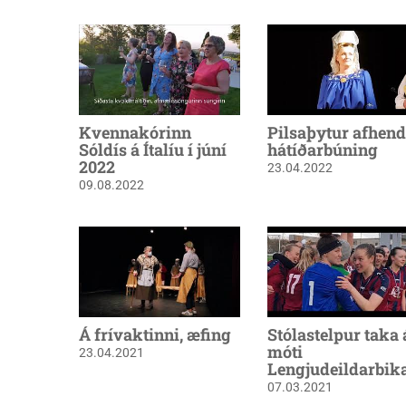
Kvennakórinn
Pilsaþytur afhend
Sóldís á Ítalíu í júní
hátíðarbúning
2022
23.04.2022
09.08.2022
Á frívaktinni, æfing
Stólastelpur taka 
móti
23.04.2021
Lengjudeildarbik
07.03.2021