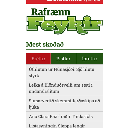
Mest skoðað
Fréttir
Pistlar
Íþróttir
Úthlutun úr Húnasjóði: Sjö hlutu
styrk
Leika á Blönduósvelli um sæti í
undanúrslitum
Sumarvertíð skemmtiferðaskipa að
ljúka
Ana Clara Paz í raðir Tindastóls
Listasýningin Sleppa lengir