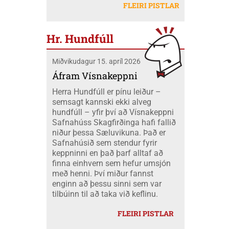
létu sig ekki vanta þangað og fóru átta
Mobeck kl. 15:00. Auk þess verður boðið
FLEIRI PISTLAR
peningum. Væri ekki nær að nota þá
skátar úr okkar félagi á mótið ásamt
upp á þátttökugjörninginn
fjármuni hér innanlands?
tveimur farastjórum þeim Hildi og Emil.
JÖKLAMJÓLK; krydd í straumi eftir
Við áttum einnig fólk í fjölskyldubúðum,
Borghildi Óskarsdóttur, Ósk
Hr. Hundfúll
fengum aukahendur til að aðstoða í
Vilhjálmsdóttur og Huldu Ragnhildi
"matartjaldinu" og síðan komu margir úr
Hjálmarsdóttur, kl.16:00.
Miðvikudagur 15. apríl 2026
félaginu okkar í heimsókn til okkar á
opna deginum. Landsmót skáta er
Áfram Vísnakeppni
stærsti viðburður skátahreyfingarinnar
Herra Hundfúll er pínu leiður –
og voru að þessu sinni um 1100
semsagt kannski ekki alveg
þátttakendur frá fjöldamörgum þjóðum
hundfúll – yfir því að Vísnakeppni
en flestir af erlendu skátunum komu frá
Safnahúss Skagfirðinga hafi fallið
Kanada eða um 400 skátar.
niður þessa Sæluvikuna. Það er
Safnahúsið sem stendur fyrir
keppninni en það þarf alltaf að
finna einhvern sem hefur umsjón
með henni. Því miður fannst
enginn að þessu sinni sem var
tilbúinn til að taka við keflinu.
FLEIRI PISTLAR