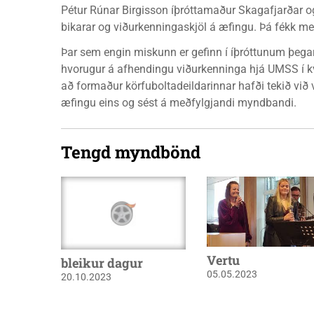
Pétur Rúnar Birgisson íþróttamaður Skagafjarðar og
bikarar og viðurkenningaskjöl á æfingu. Þá fékk mei
Þar sem engin miskunn er gefinn í íþróttunum þegar
hvorugur á afhendingu viðurkenninga hjá UMSS í kvö
að formaður körfuboltadeildarinnar hafði tekið vi
æfingu eins og sést á meðfylgjandi myndbandi.
Tengd myndbönd
Vertu
bleikur dagur
05.05.2023
20.10.2023