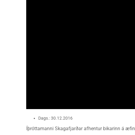
Dags.: 30.12.2016
Íþróttamanni Skagafjarðar afhentur bikarinn á æfi