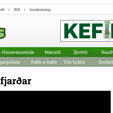
ift
RSS
Innskráning
-Húnavatnssýsla
Mannlíf
Íþróttir
Hand
argreinar
Rabb-a-babb
Tón-Lystin
Dreifar
fjarðar