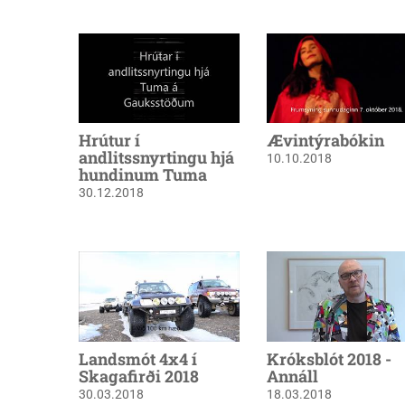
Hrútur í
Ævintýrabókin
andlitssnyrtingu hjá
10.10.2018
hundinum Tuma
30.12.2018
Landsmót 4x4 í
Króksblót 2018 -
Skagafirði 2018
Annáll
30.03.2018
18.03.2018