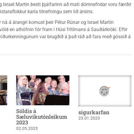
 Israel Martin besti þjálfarinn að mati dómnefndar voru færðir
staraflokkur karla tilnefningu sem lið ársins.
 ná á árangri komust þeir Pétur Rúnar og Israel Martin
ld en athöfnin fór fram í Húsi frítímans á Sauðárkróki. Eftir
ð viðurkenningunum var brugðið á það ráð að fara með góssið á
Sóldís á
sigurkarfan
Sæluvikutónleikum
23.01.2023
2023
02.05.2023