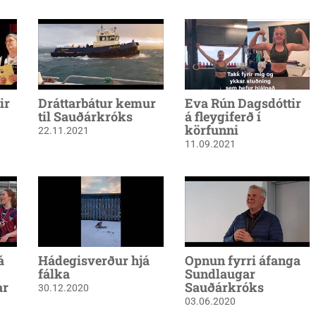
ir
Dráttarbátur kemur
Eva Rún Dagsdóttir
til Sauðárkróks
á fleygiferð í
körfunni
22.11.2021
11.09.2021
á
Hádegisverður hjá
Opnun fyrri áfanga
fálka
Sundlaugar
ar
Sauðárkróks
30.12.2020
03.06.2020