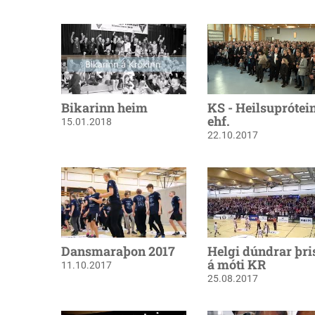
Bikarinn heim
KS - Heilsuprótei
ehf.
15.01.2018
22.10.2017
Dansmaraþon 2017
Helgi dúndrar þris
á móti KR
11.10.2017
25.08.2017