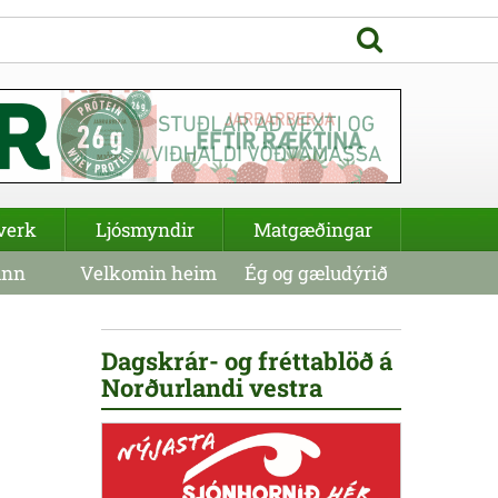
verk
Ljósmyndir
Matgæðingar
inn
Velkomin heim
Ég og gæludýrið
Dagskrár- og fréttablöð á
Norðurlandi vestra