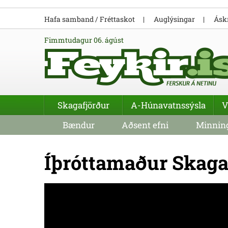
Hafa samband / Fréttaskot
Auglýsingar
Áskr
fimmtudagur 06. ágúst
Skagafjörður
A-Húnavatnssýsla
V
Bændur
Aðsent efni
Minning
Íþróttamaður Skaga